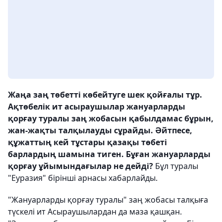
Жаңа заң төбетті көбейтуге шек қойғалы тұр.
Ақтөбелік ит асыраушылар жануарларды
қорғау туралы заң жобасын қабылдамас бұрын,
жан-жақты талқылауды сұрайды. Әйтпесе,
құжаттың кей тұстары қазақы төбеті
барлардың шамына тиген. Бұған жануарларды
қорғау ұйымындағылар не дейді?
Бұл туралы
"Еуразия" бірінші арнасы хабарлайды.
"Жануарларды қорғау туралы" заң жобасы талқыға
түскелі ит Асыраушылардан да маза қашқан.