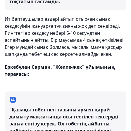
тоқтатып тастайды.
Ит баптаушылар өздері айтып отырған сынақ
кездесуінің жануарға түк зияны жоқ деп сендіреді.
Рингтегі әр кездесу небәрі 5-10 секундтан
аспайтынын айтты. Бір маусымда 4 сынақ өткізіледі.
Егер мұндай сынақ болмаса, мысалы малға қасқыр
шапқанда төбет еш сес көрсете алмайды екен.
Еркебұлан Сарман, "Жекпе-жек" ұйымының
төрағасы:
"Қазақы төбет пен тазыны әрмен қарай
дамыту мақсатында осы тестілеп тексеруді
заңға енгізу керек. Ол төбеттің айбатты
қабілетін тексеру мақсатында өткізіледі.