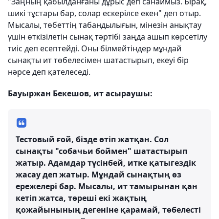
"Заңның қабылданғаны дұрыс деп санаймыз. Бірақ,
шикі тұстары бар, солар ескерілсе екен" деп отыр.
Мысалы, төбеттің табандылығын, мінезін анықтау
үшін өткізілетін сынақ тәртібі заңда ашып көрсетілу
тиіс деп есептейді. Оны білмейтіндер мұндай
сынақты ит төбелесімен шатастырып, екеуі бір
нәрсе деп қателеседі.
Бауыржан Бекешов, ит асыраушы:
Тестовый ғой, бізде өтіп жатқан. Сол
сынақты "собачьи боймен" шатастырып
жатыр. Адамдар түсінбей, итке қатыгездік
жасау деп жатыр. Мұндай сынақтың өз
ережелері бар. Мысалы, ит тамырынан қан
кетіп жатса, төреші екі жақтың
қожайынының дегеніне қарамай, төбелесті