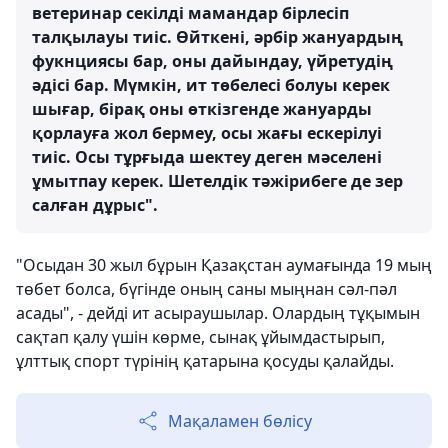
ветеринар секілді мамандар бірлесіп
талқылауы тиіс. Өйткені, әрбір жануардың
фукнциясы бар, оны дайындау, үйретудің
әдісі бар. Мүмкін, ит төбелесі болуы керек
шығар, бірақ оны өткізгенде жануарды
қорлауға жол бермеу, осы жағы ескерілуі
тиіс. Осы тұрғыда шектеу деген мәселені
ұмытпау керек. Шетелдік тәжірибеге де зер
салған дұрыс".
"Осыдан 30 жыл бұрын Қазақстан аумағында 19 мың
төбет болса, бүгінде оның саны мыңнан сәл-пәл
асады", - дейді ит асыраушылар. Олардың тұқымын
сақтап қалу үшін көрме, сынақ ұйымдастырып,
ұлттық спорт түрінің қатарына қосуды қалайды.
Мақаламен бөлісу