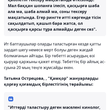
Мал баққан шопанға ілесіп, қасқырға шаба
ала ма, шаба алмай ма, соны тексеру
мақсатында. Егер рингте итті көргенде тісін
сақылдатып, қашып бара жатса, ол
қасқырға қарсы тұра алмайды деген сөз".
Ит баптаушылар оларды таластырған кезде қатты
зардап шегу немесе мерт болуы деген жағдай
болмағанын айтады. Бір төбетті асыраудың өзі
қыруар қаржыны қажет етеді. Төбеттің бір айлық ас-
суына 20 мың теңге жұмсайды екен.
Татьяна Острецова, , "Қамқор" жануарларды
қорғау қоғамдық бірлестігінің төрайымы:
"Иттерді таластыру деген мәселені кинолог,