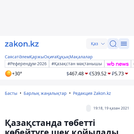
Қаз
Саясат
Әлем
Қаржы
Оқиға
Құқық
Мақалалар
#Референдум-2026
#Қазақстан мақтанышы
+30°
$
467.48
€
539.52
₽
5.73
Басты
Барлық жаңалықтар
Редакция Zakon.kz
19:18, 19 қазан 2021
Қазақстанда төбетті
көбейтуге шек қойылады