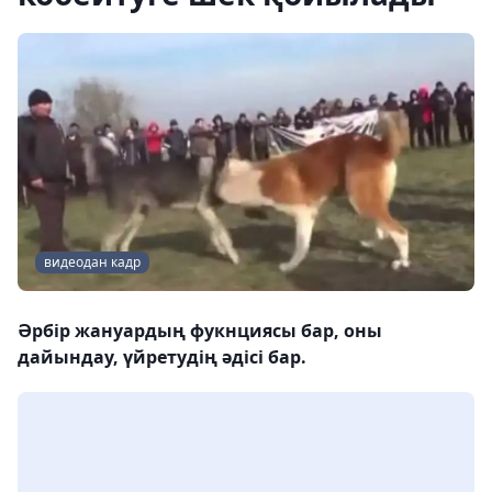
видеодан кадр
Әрбір жануардың фукнциясы бар, оны
дайындау, үйретудің әдісі бар.