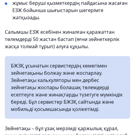
жұмыс беруші қызметкердің пайдасына жасаған
ЕЗЖ бойынша шығыстарын шегерімге
жатқызады.
Салымшы ЕЗЖ есебінен жиналған қаражаттан
төлемдерді 50 жастан бастап (яғни зейнеткерлік
жасқа толмай тұрып) алуға құқылы.
БЖЗҚ ұсынатын сервистердің көмегімен
зейнетақыны болжау және жоспарлау.
Зейнетақы калькуляторы мен дербес
зейнетақы жоспары болашақ төлемдерді
есептеуге және жинақтарды түзетуге мүмкіндік
береді. Бұл сервистер БЖЗҚ сайтында және
мобильді қосымшасында қолжетімді.
Зейнетақы – бұл ұзақ мерзімді қаржылық құрал,