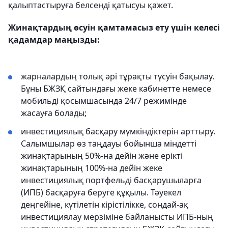
қалыптастыруға белсенді қатысуы қажет.
Жинақтардың өсуін қамтамасыз ету үшін келесі
қадамдар маңызды:
жарналардың толық әрі тұрақты түсуін бақылау.
Бұны БЖЗҚ сайтындағы жеке кабинетте немесе
мобильді қосымшасында 24/7 режимінде
жасауға болады;
инвестициялық басқару мүмкіндіктерін арттыру.
Салымшылар өз таңдауы бойынша міндетті
жинақтарының 50%-на дейін және ерікті
жинақтарының 100%-на дейін жеке
инвестициялық портфельді басқарушыларға
(ИПБ) басқаруға беруге құқылы. Тәуекел
деңгейіне, күтілетін кірістілікке, сондай-ақ
инвестициялау мерзіміне байланысты ИПБ-ның