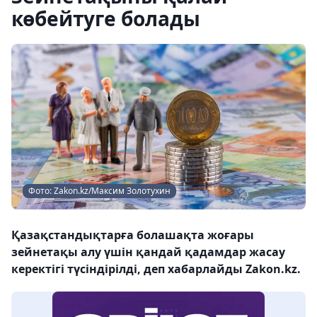
көбейтуге болады
Фото: Zakon.kz/Максим Золотухин
Қазақстандықтарға болашақта жоғары
зейнетақы алу үшін қандай қадамдар жасау
керектігі түсіндірілді, деп хабарлайды Zakon.kz.