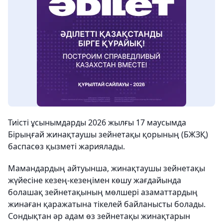
Тиісті ұсынымдарды 2026 жылғы 17 маусымда
Бірыңғай жинақтаушы зейнетақы қорының (БЖЗҚ)
баспасөз қызметі жариялады.
Мамандардың айтуынша, жинақтаушы зейнетақы
жүйесіне кезең-кезеңімен көшу жағдайында
болашақ зейнетақының мөлшері азаматтардың
жинаған қаражатына тікелей байланысты болады.
Сондықтан әр адам өз зейнетақы жинақтарын