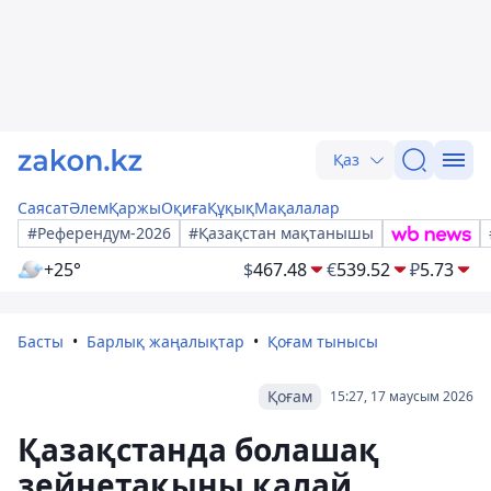
Қаз
Саясат
Әлем
Қаржы
Оқиға
Құқық
Мақалалар
#Референдум-2026
#Қазақстан мақтанышы
+25°
$
467.48
€
539.52
₽
5.73
Басты
Барлық жаңалықтар
Қоғам тынысы
Қоғам
15:27, 17 маусым 2026
Қазақстанда болашақ
зейнетақыны қалай