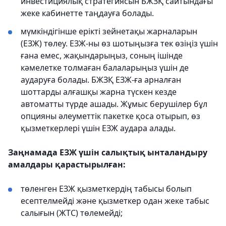
инвестициялық стратегиясын БЖЗҚ сайтындағы
жеке кабинетте таңдауға болады.
мүмкіндігінше ерікті зейнетақы жарналарын
(ЕЗЖ) төлеу. ЕЗЖ-ны өз шотыңызға тек өзіңіз үшін
ғана емес, жақындарыңыз, соның ішінде
кәмелетке толмаған балаларыңыз үшін де
аударуға болады. БЖЗҚ ЕЗЖ-ға арналған
шоттарды алғашқы жарна түскен кезде
автоматты түрде ашады. Жұмыс берушілер бұл
опцияны әлеуметтік пакетке қоса отырып, өз
қызметкерлері үшін ЕЗЖ аудара алады.
Заңнамада ЕЗЖ үшін салықтық ынталандыру
амалдары қарастырылған:
төленген ЕЗЖ қызметкердің табысы болып
есептелмейді және қызметкер одан жеке табыс
салығын (ЖТС) төлемейді;