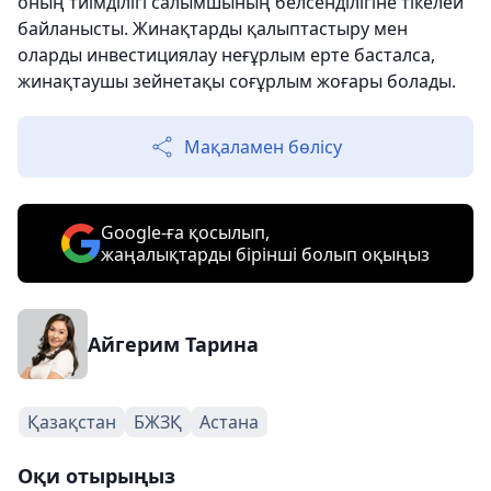
оның тиімділігі салымшының белсенділігіне тікелей
байланысты. Жинақтарды қалыптастыру мен
оларды инвестициялау неғұрлым ерте басталса,
жинақтаушы зейнетақы соғұрлым жоғары болады.
Мақаламен бөлісу
Google-ға қосылып,
жаңалықтарды бірінші болып оқыңыз
Айгерим Тарина
Қазақстан
БЖЗҚ
Астана
Оқи отырыңыз