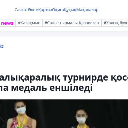
Саясат
Әлем
Қаржы
Оқиға
Құқық
Мақалалар
#Қазақмыс
#Салыстырмалы Қазақстан
#Халық бухг
kz
алықаралық турнирде қос
ола медаль еншіледі