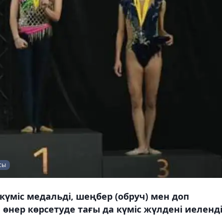
сы
күміс медальді, шеңбер (обруч) мен доп
өнер көрсетуде тағы да күміс жүлдені иеленді