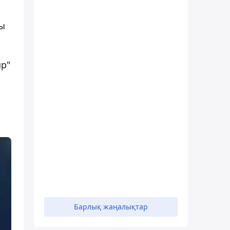
ды
up"
Барлық жаңалықтар