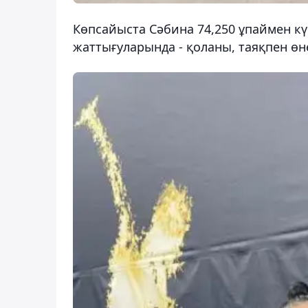
Көпсайыста Сәбина 74,250 ұпаймен кү
жаттығуларында - қоланы, таяқпен өне