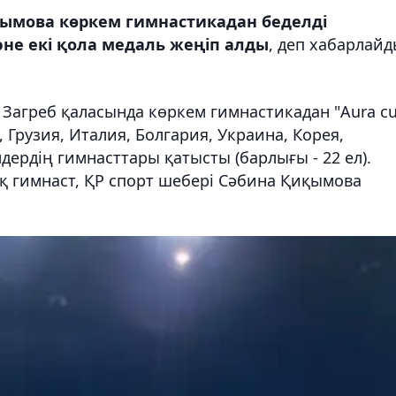
ымова көркем гимнастикадан беделді
әне екі қола медаль жеңіп алды
, деп хабарлай
Загреб қаласында көркем гимнастикадан "Aura c
, Грузия, Италия, Болгария, Украина, Корея,
дердің гимнасттары қатысты (барлығы - 22 ел).
қ гимнаст, ҚР спорт шебері Сәбина Қиқымова