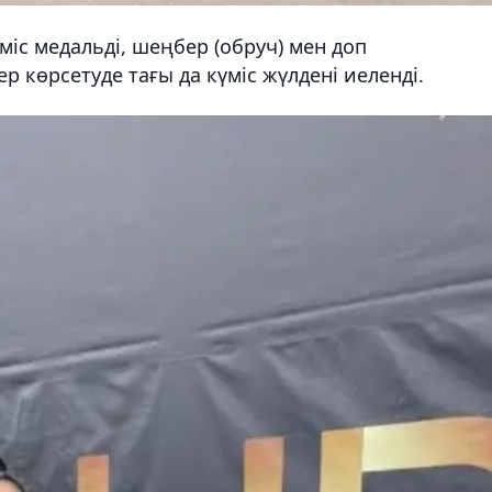
міс медальді, шеңбер (обруч) мен доп
р көрсетуде тағы да күміс жүлдені иеленді.