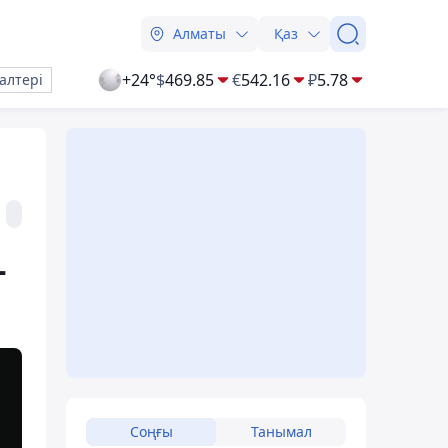
Алматы
Қаз
+24°
$
469.85
€
542.16
₽
5.78
алтері
-
Соңғы
Танымал