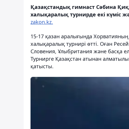
Қазақстандық гимнаст Сәбина Қиқ
халықаралық турнирде екі күміс ж
zakon.kz.
15-17 қазан аралығында Хорватияның 
халықаралық турнирі өтті. Оған Ресей
Словения, Ұлыбритания және басқа ел
Турнирге Қазақстан атынан алматылы
қатысты.