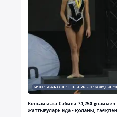
ҚР эстетикалық және көркем гимнастика федерация
Көпсайыста Сәбина 74,250 ұпаймен 
жаттығуларында - қоланы, таяқпен 