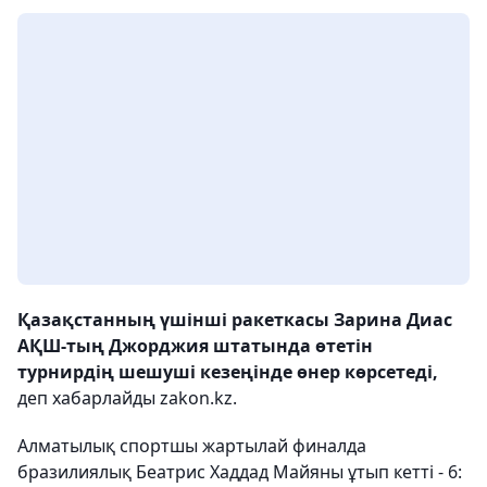
Қазақстанның үшінші ракеткасы Зарина Диас
АҚШ-тың Джорджия штатында өтетін
турнирдің шешуші кезеңінде өнер көрсетеді,
деп хабарлайды zakon.kz.
Алматылық спортшы жартылай финалда
бразилиялық Беатрис Хаддад Майяны ұтып кетті - 6: