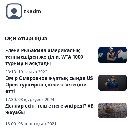
zkadm
Оқи отырыңыз
Елена Рыбакина америкалық
теннисшіден жеңіліп, WTA 1000
турнирін аяқтады
23:13, 19 тамыз 2022
Әмір Омарханов жұптық сында US
Open турнирінің келесі кезеңіне
өтті
17:30, 03 қыркүйек 2024
Доллар өсіп, теңге неге әлсіреді? ҰБ
жауабы
13:00, 03 желтоқсан 2021