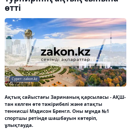
өтті
Сурет: zakon.kz
Ақтық сайыстағы Заринаның қарсыласы - АҚШ-
тан келген өте тәжірибелі және атақты
теннисші Мэдисон Бренгл. Оны мұнда №1
спортшы ретінде шашбауын көтеріп,
ұлықтауда.