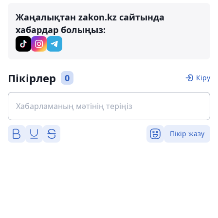
Жаңалықтан zakon.kz сайтында
хабардар болыңыз:
Пікірлер
0
Кіру
Пікір жазу