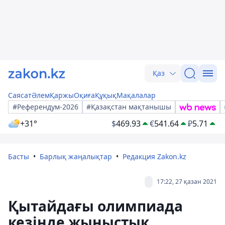
Қаз
Саясат
Әлем
Қаржы
Оқиға
Құқық
Мақалалар
#Референдум-2026
#Қазақстан мақтанышы
+31°
$
469.93
€
541.64
₽
5.71
Басты
Барлық жаңалықтар
Редакция Zakon.kz
17:22, 27 қазан 2021
Қытайдағы олимпиада
кезінде жыныстық