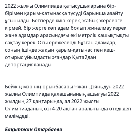
2022 жылғы Олимпиада қатысушыларына бір-
бірімен қарым-қатынасқа түсуді барынша азайту
ұсынылды. Бетперде кию керек, жабық жерлерге
кірмей, бір жерге көп адам болып жиналмау керек
және адамдар арасындағы екі метрлік қашықтықты
сақтау керек. Осы ережелерді бұзған адамдар,
соның ішінде жақын қарым-қатынас пен кеш-
отырыс ұйымдастырғандар Қытайдан
депортацияланады.
Бейжің мэрінің орынбасары Чжан Цзяньдун 2022
жылғы Олимпиада қалашығының ашылуы 2022
жылдың 27 қаңтарында, ал 2022 жылғы
Олимпиаданың өзі 4-20 ақпан аралығында өтеді деп
мәлімдеді.
Бақытжан Отарбаева