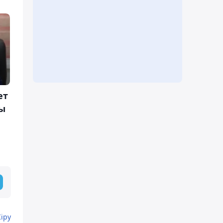
ет
ы
Кіру