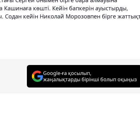
 Кашинаға көшті. Кейін бапкерін ауыстырды,
ы. Содан кейін Николай Морозовпен бірге жаттық
Google-ға қосылып,
жаңалықтарды бірінші болып оқыңыз