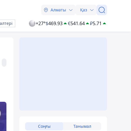
Алматы
Қаз
+27°
$
469.93
€
541.64
₽
5.71
алтері
а
Соңғы
Танымал