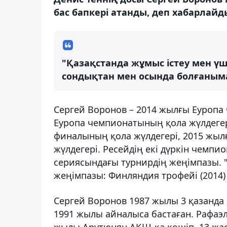
бас бапкері атанды, деп хабарлайды
"Қазақстанда жұмыс істеу мен үш
сондықтан мен осында болғаныма
Сергей Воронов – 2014 жылғы Еуропа
Еуропа чемпионатының қола жүлдегер
финалының қола жүлдегері, 2015 жы
жүлдегері. Ресейдің екі дүркін чемпио
сериясындағы турнирдің жеңімпазы. 
жеңімпазы: Финляндия трофейі (2014)
Сергей Воронов 1987 жылы 3 қазанда
1991 жылы айналыса бастаған. Рафа
жылы Арутюнян АҚШ-қа көшіп, 13 жас