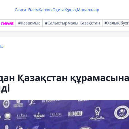
Саясат
Әлем
Қаржы
Оқиға
Құқық
Мақалалар
#Қазақмыс
#Салыстырмалы Қазақстан
#Халық бухг
kz
дан Қазақстан құрамасын
ді