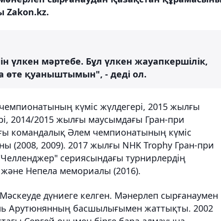
 Zakon.kz.
ін үлкен мәртебе. Бұл үлкен жауапкершілік,
 өте қуаныштымын", - деді ол.
 чемпионатының күміс жүлдегері, 2015 жылғы
і, 2014/2015 жылғы маусымдағы Гран-при
лғы командалық Әлем чемпионатының күміс
ны (2008, 2009). 2017 жылғы NHK Trophy Гран-при
"Челленджер" сериясындағы турнирлердің
 және Непела мемориалы (2016).
 Мәскеуде дүниеге келген. Мәнерлеп сырғанаумен
эль Арутюнянның басшылығымен жаттықты. 2002
тағы Сергей онымен бірге бара алмауына