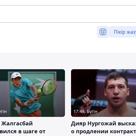
Пікір жаз
үгін
17:49, Бүгін
 Жалгасбай
Дияр Нургожай выска
вился в шаге от
о продлении контракт