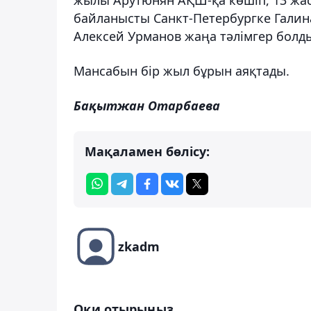
байланысты Санкт-Петербургке Галина
Алексей Урманов жаңа тәлімгер болд
Мансабын бір жыл бұрын аяқтады.
Бақытжан Отарбаева
Мақаламен бөлісу:
zkadm
Оқи отырыңыз