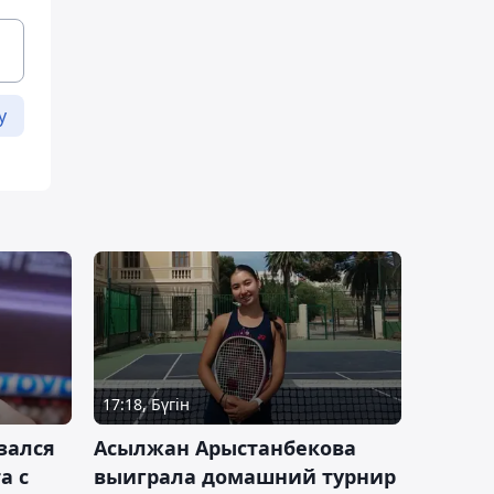
у
17:18, Бүгін
зался
Асылжан Арыстанбекова
а с
выиграла домашний турнир