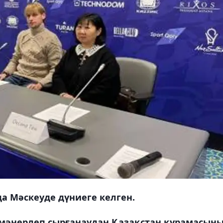
да Мәскеуде дүниеге келген.
в мәнерлеп сырғанаудан Қазақстан құрамасын