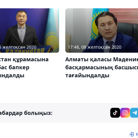
15 желтоқсан 2020
17:48, 08 желтоқсан 2020
стан құрамасына
Алматы қаласы Мәдени
ас бапкер
басқармасының басшыс
ындалды
тағайындалды
абардар болыңыз: