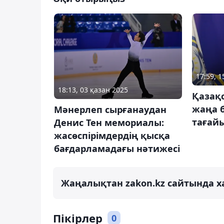
17:59, 
18:13, 03 қазан 2025
Қазақ
жаңа б
Мәнерлеп сырғанаудан
тағай
Денис Тен мемориалы:
жасөспірімдердің қысқа
бағдарламадағы нәтижесі
Жаңалықтан zakon.kz сайтында х
Пікірлер
0