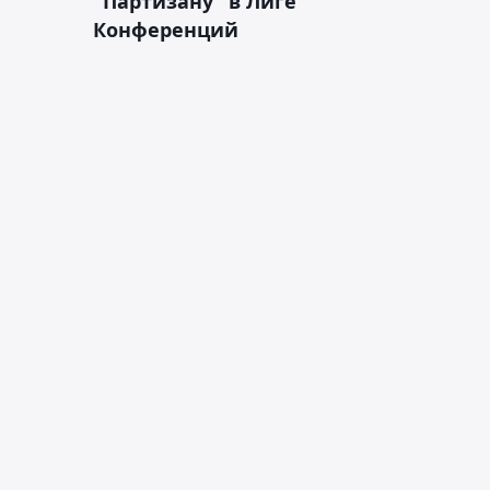
"Партизану" в Лиге
Конференций