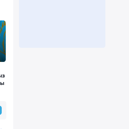
ыз
ды