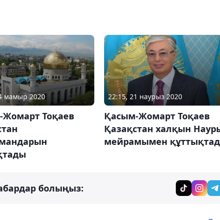
24 мамыр 2020
22:15, 21 наурыз 2020
-Жомарт Тоқаев
Қасым-Жомарт Тоқаев
стан
Қазақстан халқын Наур
мандарын
мейрамымен құттықта
қтады
абардар болыңыз: