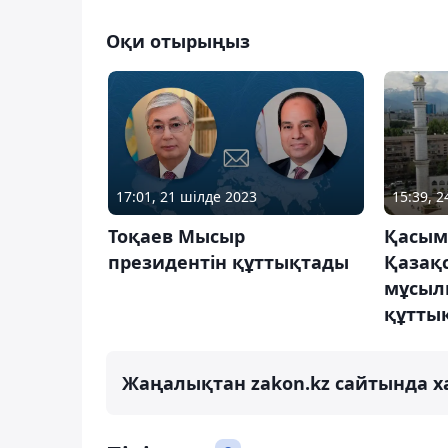
Оқи отырыңыз
17:01, 21 шілде 2023
15:39, 
Тоқаев Мысыр
Қасым
президентін құттықтады
Қазақ
мұсыл
құтты
Жаңалықтан zakon.kz сайтында х