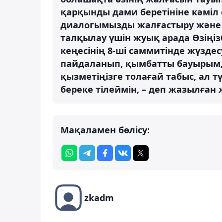
қарқынды дами беретініне кәміл
диалогымызды жалғастыру және се
талқылау үшін жуық арада Өзіңі
кеңесінің 8-ші саммитінде жүздес
пайдаланып, қымбатты бауырым, 
қызметіңізге толағай табыс, ал 
береке тілеймін, – деп жазылған 
Мақаламен бөлісу:
zkadm