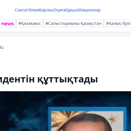
Саясат
Әлем
Қаржы
Оқиға
Құқық
Мақалалар
#Қазақмыс
#Салыстырмалы Қазақстан
#Халық бухг
kz
идентін құттықтады