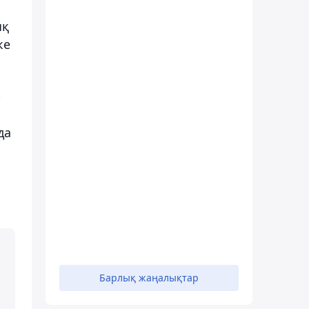
ық
ке
-
да
Барлық жаңалықтар