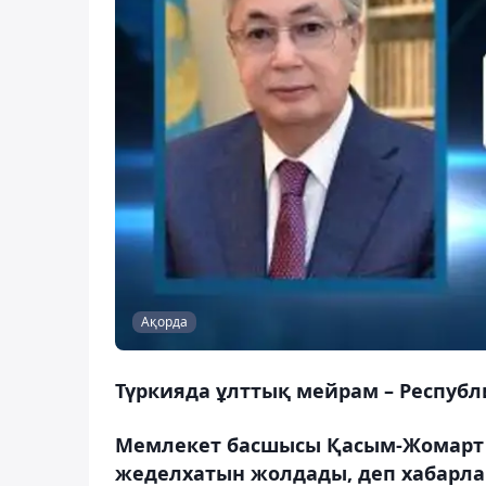
Ақорда
Түркияда ұлттық мейрам – Республи
Мемлекет басшысы Қасым-Жомарт Т
жеделхатын жолдады, деп хабарла