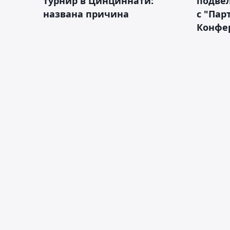
турнир в Цинциннати:
подвёл
названа причина
с "Пар
Конфе