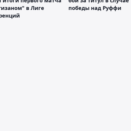
 итоги первого матча
бой за титул в случае
тизаном" в Лиге
победы над Руффи
ренций