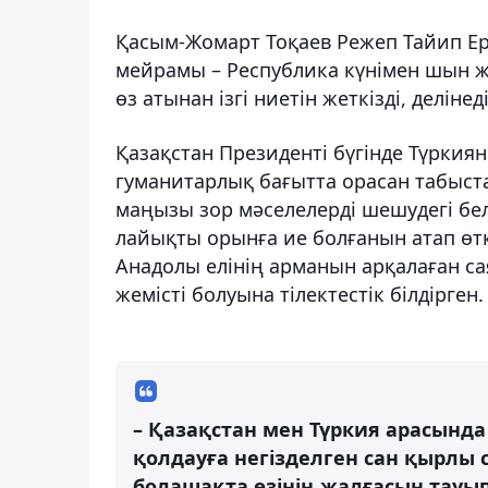
Қасым-Жомарт Тоқаев Режеп Тайип Ер
мейрамы – Республика күнімен шын ж
өз атынан ізгі ниетін жеткізді, делін
Қазақстан Президенті бүгінде Түркия
гуманитарлық бағытта орасан табыста
маңызы зор мәселелерді шешудегі бел
лайықты орынға ие болғанын атап өт
Анадолы елінің арманын арқалаған с
жемісті болуына тілектестік білдірген.
– Қазақстан мен Түркия арасында
қолдауға негізделген сан қырлы 
болашақта өзінің жалғасын тауып