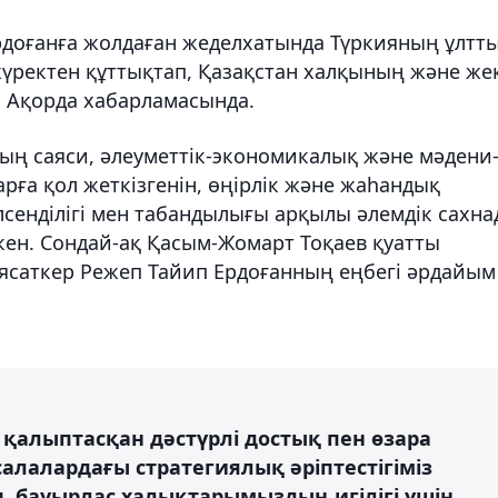
доғанға жолдаған жеделхатында Түркияның ұлтт
үректен құттықтап, Қазақстан халқының және же
еді Ақорда хабарламасында.
ның саяси, әлеуметтік-экономикалық және мәдени
рға қол жеткізгенін, өңірлік және жаһандық
сенділігі мен табандылығы арқылы әлемдік сахна
кен. Сондай-ақ Қасым-Жомарт Тоқаев қуатты
аясаткер Режеп Тайип Ердоғанның еңбегі әрдайым
 қалыптасқан дәстүрлі достық пен өзара
салалардағы стратегиялық әріптестігіміз
, бауырлас халықтарымыздың игілігі үшін