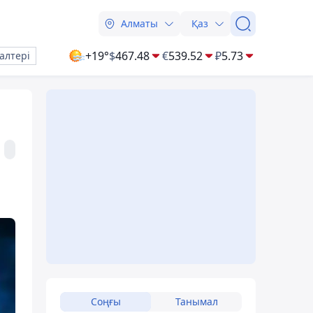
Алматы
Қаз
+19°
$
467.48
€
539.52
₽
5.73
алтері
Соңғы
Танымал