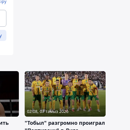
Кіру
у
02:08, 07 тамыз 2026
ить
"Тобыл" разгромно проиграл