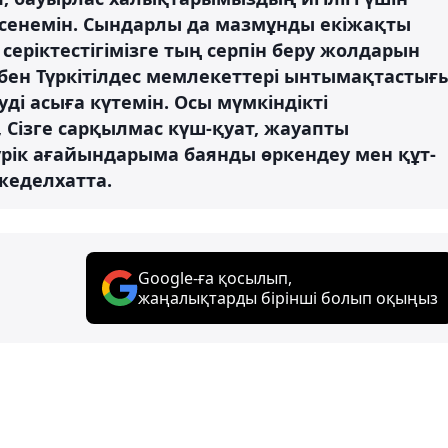
 сенемін. Сындарлы да мазмұнды екіжақты
ріктeстігімізге тың серпін беру жолдарын
збен Түркітілдес мемлекеттері ынтымақтастығ
уді асыға күтемін. Осы мүмкіндікті
Сізге сарқылмас күш-қуат, жауапты
түрік ағайындарыма баянды өркендеу мен құт-
жеделхатта.
Google-ға қосылып,
жаңалықтарды бірінші болып оқыңыз