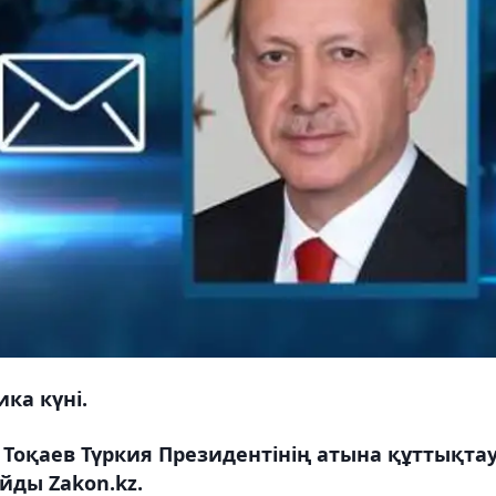
ка күні.
оқаев Түркия Президентінің атына құттықта
йды Zakon.kz.