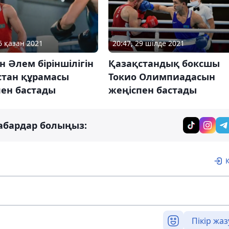
6 қазан 2021
20:47, 29 шілде 2021
н Әлем біріншілігін
Қазақстандық боксшы
стан құрамасы
Токио Олимпиадасын
пен бастады
жеңіспен бастады
абардар болыңыз:
Пікір жаз