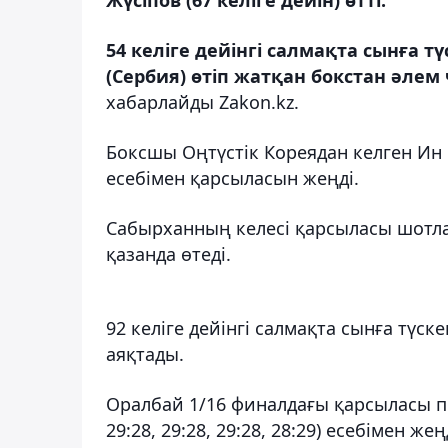
54 келіге дейінгі салмақта сынға 
(Сербия) өтіп жатқан бокстан әл
хабарлайды Zakon.kz.
Боксшы Оңтүстік Кореядан келген Ин 
есебімен қарсыласын жеңді.
Сабырханның келесі қарсыласы шотла
қазанда өтеді.
92 келіге дейінгі салмақта сынға түс
аяқтады.
Оралбай 1/16 финалдағы қарсыласы п
29:28, 29:28, 29:28, 28:29) есебімен жең