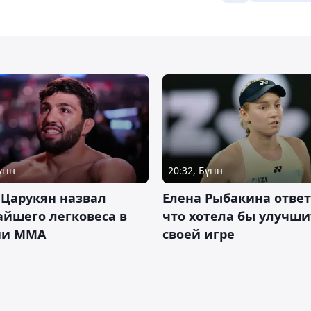
үгін
20:32, Бүгін
 Царукян назвал
Елена Рыбакина ответ
йшего легковеса в
что хотела бы улучши
ии ММА
своей игре