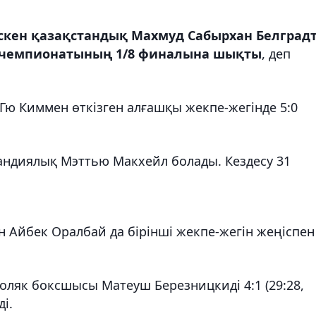
түскен қазақстандық Махмуд Сабырхан Белград
ем чемпионатының 1/8 финалына шықты
, деп
Гю Киммен өткізген алғашқы жекпе-жегінде 5:0
ндиялық Мэттью Макхейл болады. Кездесу 31
кен Айбек Оралбай да бірінші жекпе-жегін жеңіспен
оляк боксшысы Матеуш Березницкиді 4:1 (29:28,
ді.