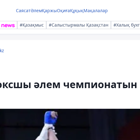
Саясат
Әлем
Қаржы
Оқиға
Құқық
Мақалалар
#Қазақмыс
#Салыстырмалы Қазақстан
#Халық бухг
kz
боксшы әлем чемпионатын