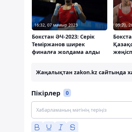
16:32, 07 мамыр 2023
05:20, 2
Бокстан ӘЧ-2023: Серік
Бокста
Теміржанов ширек
Қазақ
финалға жолдама алды
жеңіс
Жаңалықтан zakon.kz сайтында х
Пікірлер
0