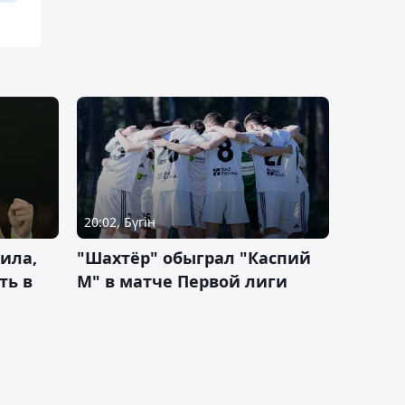
20:02, Бүгін
ила,
"Шахтёр" обыграл "Каспий
ть в
М" в матче Первой лиги