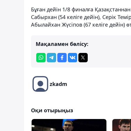
Бұған дейін 1/8 финалға Қазақстаннан
Сабырхан (54 келіге дейін), Серік Тем
Абылайхан Жүсіпов (67 келіге дейін) 
Мақаламен бөлісу:
zkadm
Оқи отырыңыз