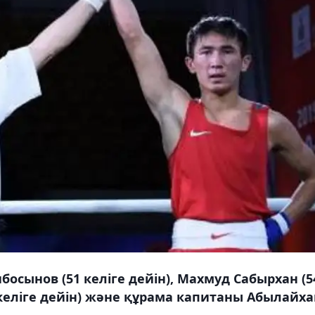
босынов (51 келіге дейін), Махмуд Сабырхан (5
7 келіге дейін) және құрама капитаны Абылайха