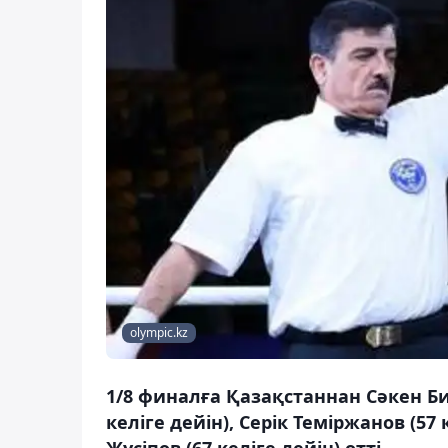
olympic.kz
1/8 финалға Қазақстаннан Сәкен Би
келіге дейін), Серік Теміржанов (5
Жүсіпов (67 келіге дейін) өтті.