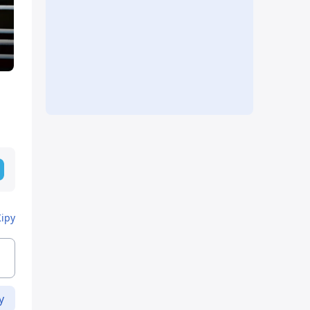
Кіру
у