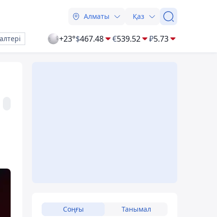
Алматы
Қаз
+23°
$
467.48
€
539.52
₽
5.73
алтері
Соңғы
Танымал