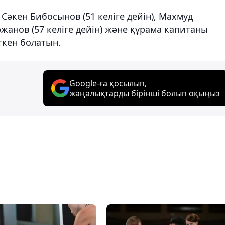
 Сәкен Бибосынов (51 келіге дейін), Махмуд
іржанов (57 келіге дейін) және құрама капитаны
өткен болатын.
Google-ға қосылып,
жаңалықтарды бірінші болып оқыңыз