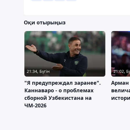
Оқи отырыңыз
21:34, Бүгін
21:02, Б
"Я предупреждал заранее".
Арман
Каннаваро - о проблемах
велича
сборной Узбекистана на
истор
ЧМ-2026