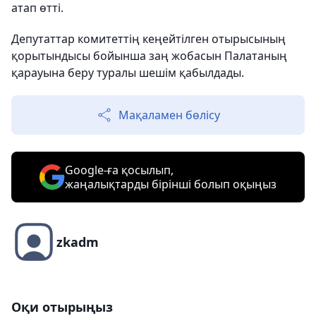
атап өтті.
Депутаттар комитеттің кеңейтілген отырысының
қорытындысы бойынша заң жобасын Палатаның
қарауына беру туралы шешім қабылдады.
Мақаламен бөлісу
Google-ға қосылып,
жаңалықтарды бірінші болып оқыңыз
zkadm
Оқи отырыңыз