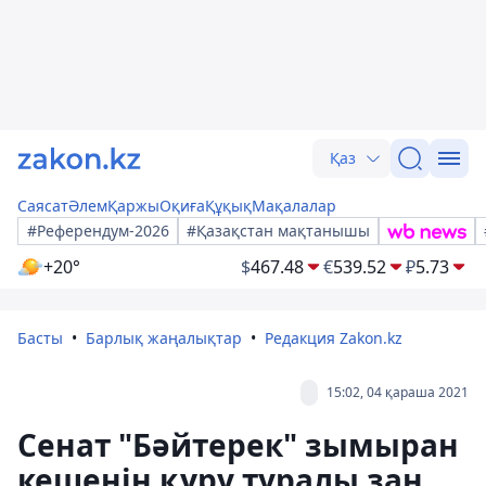
Қаз
Саясат
Әлем
Қаржы
Оқиға
Құқық
Мақалалар
#Референдум-2026
#Қазақстан мақтанышы
+20°
$
467.48
€
539.52
₽
5.73
Басты
Барлық жаңалықтар
Редакция Zakon.kz
15:02, 04 қараша 2021
Сенат "Бәйтерек" зымыран
кешенін құру туралы заң