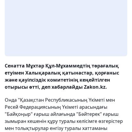
Сенатта Мұхтар Құл-Мұхаммедтің төрағалық
етуімен Халықаралық қатынастар, қорғаныс
және қауіпсіздік комитетінің кеңейтілген
отырысы өтті, деп хабарлайды Zakon.kz.
Онда "Қазақстан Республикасының Үкіметі мен
Ресей Федерациясының Үкіметі арасындағы
"Байқоңыр" ғарыш айлағында "Бәйтерек" ғарыш
зымыран кешенін құру туралы келісімге өзгерістер
мен толықтырулар енгізу туралы хаттаманы