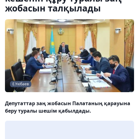
жобасын талқылады
Е.Үкібаев
Депутаттар заң жобасын Палатаның қарауына
беру туралы шешім қабылдады.