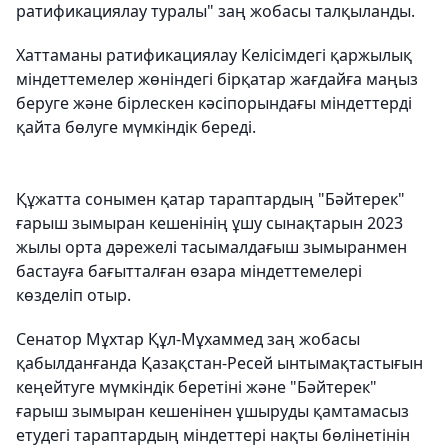
ратификациялау туралы" заң жобасы талқыланды.
Хаттаманы ратификациялау Келісімдегі қаржылық
міндеттемелер жөніндегі бірқатар жағдайға маңыз
беруге және бірлескен кәсіпорындағы міндеттерді
қайта бөлуге мүмкіндік береді.
Құжатта сонымен қатар тараптардың "Бәйтерек"
ғарыш зымыран кешенінің ұшу сынақтарын 2023
жылы орта дәрежелі тасымалдағыш зымыранмен
бастауға бағытталған өзара міндеттемелері
көзделіп отыр.
Сенатор Мұхтар Құл-Мұхаммед заң жобасы
қабылданғанда Қазақстан-Ресей ынтымақтастығын
кеңейтуге мүмкіндік беретіні және "Бәйтерек"
ғарыш зымыран кешенінен ұшыруды қамтамасыз
етудегі тараптардың міндеттері нақты бөлінетінін