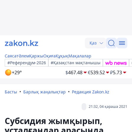
Қаз
Саясат
Әлем
Қаржы
Оқиға
Құқық
Мақалалар
#Референдум-2026
#Қазақстан мақтанышы
+29°
$
467.48
€
539.52
₽
5.73
Басты
Барлық жаңалықтар
Редакция Zakon.kz
21:32, 04 қараша 2021
Субсидия жымқырып,
ұсталғандар арасында