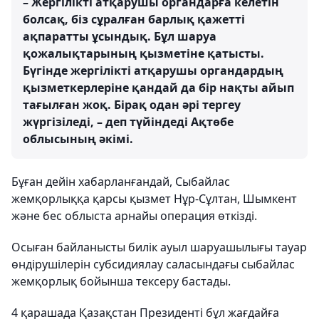
– Жергілікті атқарушы органдарға келетін
болсақ, біз сұралған барлық қажетті
ақпаратты ұсындық. Бұл шаруа
қожалықтарының қызметіне қатысты.
Бүгінде жергілікті атқарушы органдардың
қызметкерлеріне қандай да бір нақты айып
тағылған жоқ. Бірақ одан әрі тергеу
жүргізіледі, – деп түйіндеді Ақтөбе
облысының әкімі.
Бұған дейін хабарланғандай, Сыбайлас
жемқорлыққа қарсы қызмет Нұр-Сұлтан, Шымкент
және бес облыста арнайы операция өткізді.
Осыған байланысты билік ауыл шаруашылығы тауар
өндірушілерін субсидиялау саласындағы сыбайлас
жемқорлық бойынша тексеру бастады.
4 қарашада Қазақстан Президенті бұл жағдайға