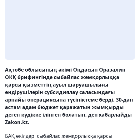
Ақтөбе облысының әкімі Оңдасын Оразалин
ОКҚ брифингінде сыбайлас жемқорлыққа
қарсы қызметтің ауыл шаруашылығы
өндірушілерін субсидиялау саласындағы
арнайы операциясына түсініктеме берді. 30-дан
астам адам бюджет қаражатын жымқырды
деген күдікке ілінген болатын, деп хабарлайды
Zakon.kz.
БАҚ өкілдері сыбайлас жемқорлыққа қарсы