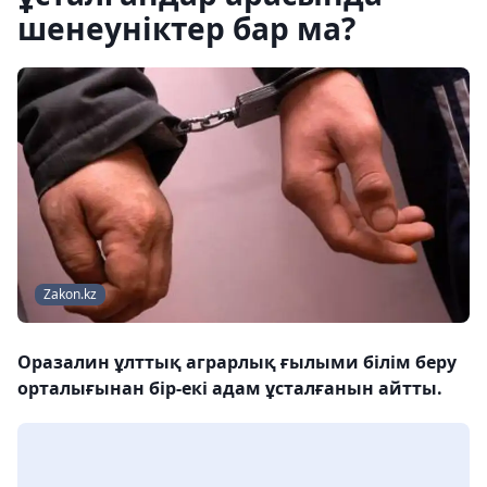
шенеуніктер бар ма?
Zakon.kz
Оразалин ұлттық аграрлық ғылыми білім беру
орталығынан бір-екі адам ұсталғанын айтты.