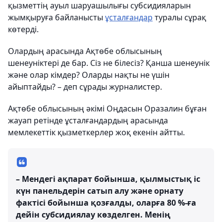
қызметтің ауыл шаруашылығы субсидияларын
жымқыруға байланысты
ұсталғандар
туралы сұрақ
көтерді.
Олардың арасында Ақтөбе облысының
шенеуніктері де бар. Сіз не білесіз? Қанша шенеунік
және олар кімдер? Оларды нақты не үшін
айыптайды? – деп сұрады журналистер.
Ақтөбе облысының әкімі Оңдасын Оразалин бұған
жауап ретінде ұсталғандардың арасында
мемлекеттік қызметкерлер жоқ екенін айтты.
– Мендегі ақпарат бойынша, қылмыстық іс
күн панельдерін сатып алу және орнату
фактісі бойынша қозғалды, оларға 80 %-ға
дейін субсидиялау көзделген. Менің