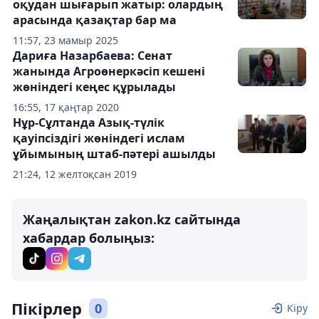
оқудан шығарып жатыр: олардың
арасында қазақтар бар ма
11:57, 23 мамыр 2025
Дариға Назарбаева: Сенат
жанында Агроөнеркәсіп кешені
жөніндегі кеңес құрылады
16:55, 17 қаңтар 2020
Нұр-Сұлтанда Азық-түлік
қауіпсіздігі жөніндегі ислам
ұйымының штаб-пәтері ашылды
21:24, 12 желтоқсан 2019
Жаңалықтан zakon.kz сайтында
хабардар болыңыз:
Пікірлер
0
Кіру