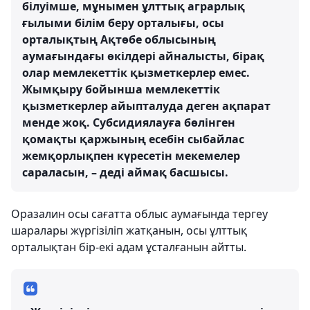
білуімше, мұнымен ұлттық аграрлық
ғылыми білім беру орталығы, осы
орталықтың Ақтөбе облысының
аумағындағы өкілдері айналысты, бірақ
олар мемлекеттік қызметкерлер емес.
Жымқыру бойынша мемлекеттік
қызметкерлер айыпталуда деген ақпарат
менде жоқ. Субсидиялауға бөлінген
қомақты қаржының есебін сыбайлас
жемқорлықпен күресетін мекемелер
сараласын, – деді аймақ басшысы.
Оразалин осы сағатта облыс аумағында тергеу
шаралары жүргізіліп жатқанын, осы ұлттық
орталықтан бір-екі адам ұсталғанын айтты.