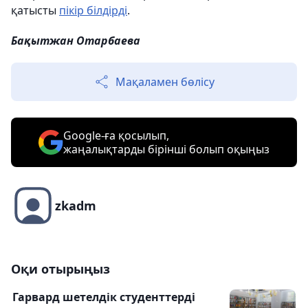
қатысты
пікір білдірді
.
Бақытжан Отарбаева
Мақаламен бөлісу
Google-ға қосылып,
жаңалықтарды бірінші болып оқыңыз
zkadm
Оқи отырыңыз
Гарвард шетелдік студенттерді