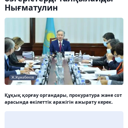
Нығматулин
Ж.Жұмабеков
Құқық қорғау органдары, прокуратура және сот
арасында өкілеттік аражігін ажырату керек.