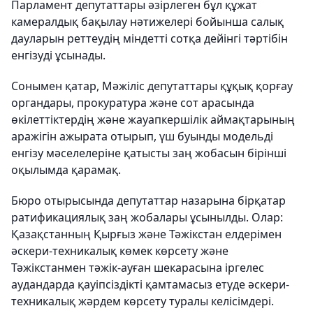
Парламент депутаттары әзірлеген бұл құжат
камералдық бақылау нәтижелері бойынша салық
дауларын реттеудің міндетті сотқа дейінгі тәртібін
енгізуді ұсынады.
Сонымен қатар, Мәжіліс депутаттары құқық қорғау
органдары, прокуратура және сот арасында
өкілеттіктердің және жауапкершілік аймақтарының
аражігін ажырата отырып, үш буынды модельді
енгізу мәселелеріне қатысты заң жобасын бірінші
оқылымда қарамақ.
Бюро отырысында депутаттар назарына бірқатар
ратификациялық заң жобалары ұсынылды. Олар:
Қазақстанның Қырғыз және Тәжікстан елдерімен
әскери-техникалық көмек көрсету және
Тәжікстанмен тәжік-ауған шекарасына іргелес
аудандарда қауіпсіздікті қамтамасыз етуде әскери-
техникалық жәрдем көрсету туралы келісімдері.