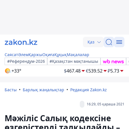
Қаз
Саясат
Әлем
Қаржы
Оқиға
Құқық
Мақалалар
#Референдум-2026
#Қазақстан мақтанышы
+33°
$
467.48
€
539.52
₽
5.73
Басты
Барлық жаңалықтар
Редакция Zakon.kz
16:29, 05 қараша 2021
Мәжіліс Салық кодексіне
өзгерістерді талқылайды –