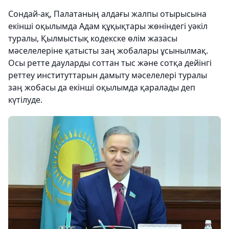
Сондай-ақ, Палатаның алдағы жалпы отырысына
екінші оқылымда Адам құқықтары жөніндегі уәкіл
туралы, Қылмыстық кодекске өлім жазасы
мәселелеріне қатысты заң жобалары ұсынылмақ.
Осы ретте дауларды соттан тыс және сотқа дейінгі
реттеу институттарын дамыту мәселелері туралы
заң жобасы да екінші оқылымда қаралады деп
күтілуде.