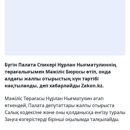
Бүгін Палата Спикері Нұрлан Нығматулиннің
төрағалығымен Мәжіліс Бюросы өтіп, онда
алдағы жалпы отырыстың күн тәртібі
нақтыланды, деп хабарлайды Zakon.kz.
Мәжіліс Төрағасы Нұрлан Нығматулин атап
өткендей, Палата депутаттары жалпы отырыста
Салық кодексіне және оны қолданысқа енгізу туралы
Заңға өзгерістерді бірінші оқылымда талқылайды.