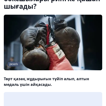
шығады?
pexels
Төрт қазақ жұдырығын түйіп алып, алтын
медаль үшін айқасады.