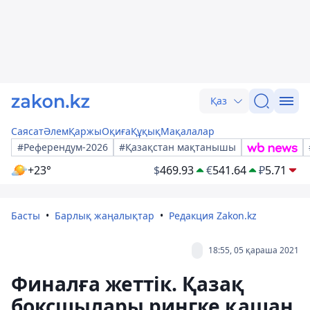
Қаз
Саясат
Әлем
Қаржы
Оқиға
Құқық
Мақалалар
#Референдум-2026
#Қазақстан мақтанышы
+23°
$
469.93
€
541.64
₽
5.71
Басты
Барлық жаңалықтар
Редакция Zakon.kz
18:55, 05 қараша 2021
Финалға жеттік. Қазақ
боксшылары рингке қашан