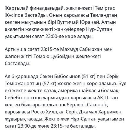
Жартылай финалдағыдай, жекпе-жекті Теміртас
Жүсіпов бастайды. Оның қарсыласы Таиландтан
келген мықтының бірі Вуттичай Юрачай. Алтын
әкелетін жекпе-жекті жанкүйерлер Нұр-Сұлтан
уақытымен сағат 23:00-де көре алады.
Артынша сағат 23:15-те Махмұд Сабырхан мен
жапон жігіті Томою Цубойдың жекпе-жегі
басталады.
Ал 6 қарашада Сәкен Бибосынов (51 кг) пен Серік
Теміржановтың (57 кг) жекпе-жегін көре аламыз. Бұл
екі жекпе-жек те қазақ-америка шайқасы болмақ.
Себебі спортшылармыздың қарсыласы АҚШ-тан
келген былғары қолғап шеберлері. Сәкеннің
қарсыласы Роско Хилл, ал Серік Джамал Харвимен
жұдырықтасады. Жекпе-жек Нұр-Сұлтан уақытымен
сағат 23:00-де және 23:15-те басталады.