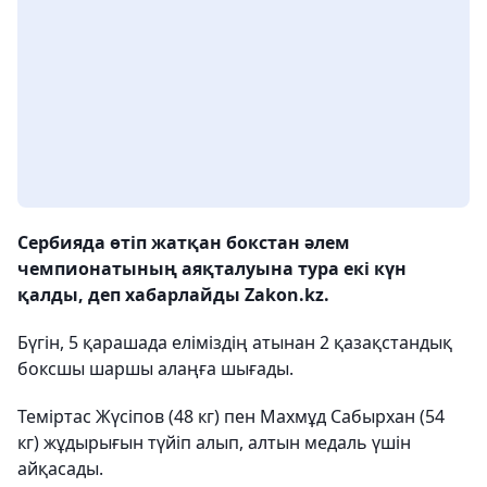
Сербияда өтіп жатқан бокстан әлем
чемпионатының аяқталуына тура екі күн
қалды, деп хабарлайды Zakon.kz.
Бүгін, 5 қарашада еліміздің атынан 2 қазақстандық
боксшы шаршы алаңға шығады.
Теміртас Жүсіпов (48 кг) пен Махмұд Сабырхан (54
кг) жұдырығын түйіп алып, алтын медаль үшін
айқасады.