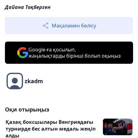
Дайана Тоқберген
Мақаламен бөлісу
Google-ға қосылып,
жаңалықтарды бірінші болып оқыңыз
zkadm
Оқи отырыңыз
Қазақ боксшылары Венгриядағы
турнирде бес алтын медаль жеңіп
алды