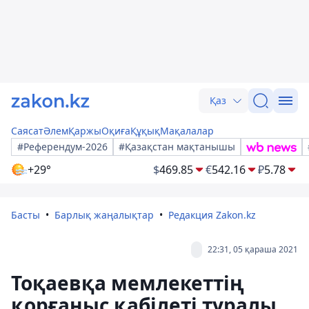
Қаз
Саясат
Әлем
Қаржы
Оқиға
Құқық
Мақалалар
#Референдум-2026
#Қазақстан мақтанышы
+29°
$
469.85
€
542.16
₽
5.78
Басты
Барлық жаңалықтар
Редакция Zakon.kz
22:31, 05 қараша 2021
Тоқаевқа мемлекеттің
қорғаныс қабілеті туралы