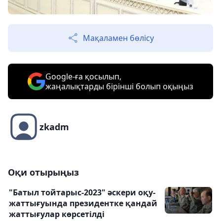
Мақаламен бөлісу
Google-ға қосылып,
жаңалықтарды бірінші болып оқыңыз
zkadm
Оқи отырыңыз
"Батыл тойтарыс-2023" әскери оқу-
жаттығуында президентке қандай
жаттығулар көрсетілді