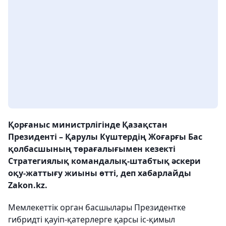
Қорғаныс министрлігінде Қазақстан
Президенті – Қарулы Күштердің Жоғарғы Бас
қолбасшының төрағалығымен кезекті
Стратегиялық командалық-штабтық әскери
оқу-жаттығу жиыны өтті, деп хабарлайды
Zakon.kz.
Мемлекеттік орган басшылары Президентке
гибридті қауіп-қатерлерге қарсы іс-қимыл