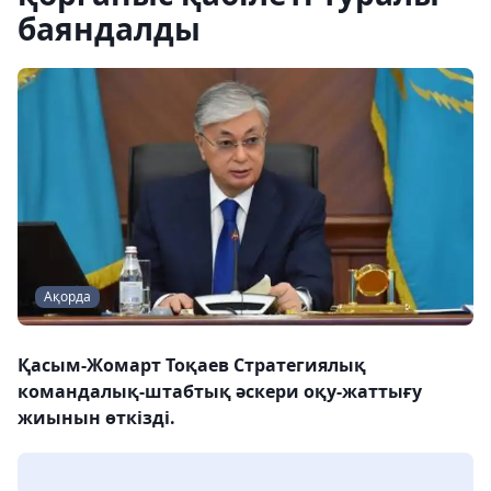
баяндалды
Ақорда
Қасым-Жомарт Тоқаев Стратегиялық
командалық-штабтық әскери оқу-жаттығу
жиынын өткізді.