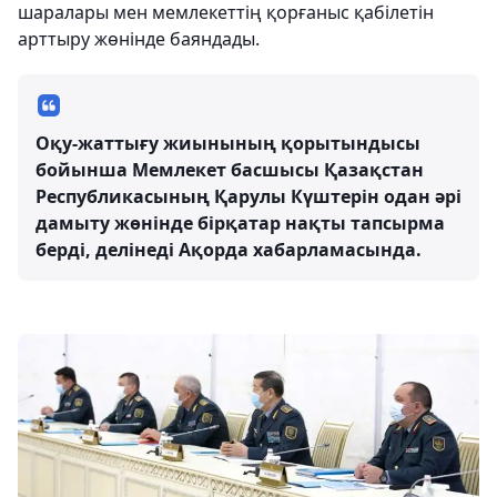
шаралары мен мемлекеттің қорғаныс қабілетін
арттыру жөнінде баяндады.
Оқу-жаттығу жиынының қорытындысы
бойынша Мемлекет басшысы Қазақстан
Республикасының Қарулы Күштерін одан әрі
дамыту жөнінде бірқатар нақты тапсырма
берді, делінеді Ақорда хабарламасында.