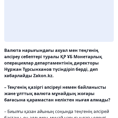
Валюта нарығындағы ахуал мен теңгенің
әлсіреу себептері туралы ҚР ҰБ Монетарлық
операциялар департаментінің директоры
Нұржан Тұрсынханов түсіндіріп берді, деп
хабарлайды Zakon.kz.
– Теңгенің қазіргі әлсіреуі немен байланысты
және ұлттық валюта мұнайдың жоғары
бағасына қарамастан неліктен нығая алмады?
– Биылғы қазан айының соңында теңгенің әлсірей
бастауы, ең алдымен, мұнай нарығындағы елеулі