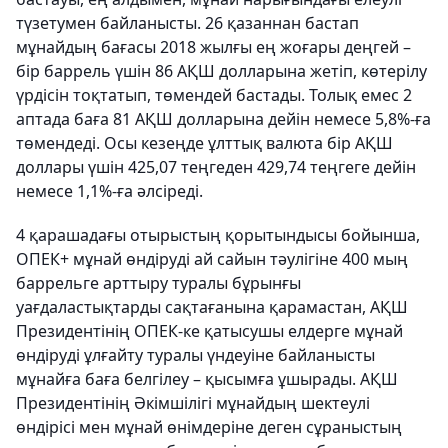
түзетумен байланысты. 26 қазаннан бастап
мұнайдың бағасы 2018 жылғы ең жоғары деңгей –
бір баррель үшін 86 АҚШ долларына жетіп, көтерілу
үрдісін тоқтатып, төмендей бастады. Толық емес 2
аптада баға 81 АҚШ долларына дейін немесе 5,8%-ға
төмендеді. Осы кезеңде ұлттық валюта бір АҚШ
доллары үшін 425,07 теңгеден 429,74 теңгеге дейін
немесе 1,1%-ға әлсіреді.
4 қарашадағы отырыстың қорытындысы бойынша,
ОПЕК+ мұнай өндіруді ай сайын тәулігіне 400 мың
баррельге арттыру туралы бұрынғы
уағдаластықтарды сақтағанына қарамастан, АҚШ
Президентінің ОПЕК-ке қатысушы елдерге мұнай
өндіруді ұлғайту туралы үндеуіне байланысты
мұнайға баға белгілеу – қысымға ұшырады. АҚШ
Президентінің Әкімшілігі мұнайдың шектеулі
өндірісі мен мұнай өнімдеріне деген сұраныстың