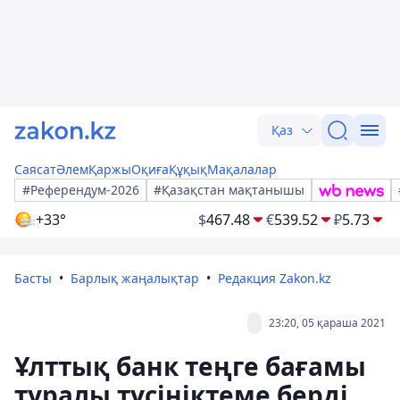
Қаз
Саясат
Әлем
Қаржы
Оқиға
Құқық
Мақалалар
#Референдум-2026
#Қазақстан мақтанышы
+33°
$
467.48
€
539.52
₽
5.73
Басты
Барлық жаңалықтар
Редакция Zakon.kz
23:20, 05 қараша 2021
Ұлттық банк теңге бағамы
туралы түсініктеме берді