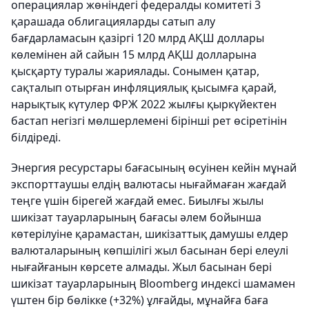
операциялар жөніндегі федералды комитеті 3
қарашада облигацияларды сатып алу
бағдарламасын қазіргі 120 млрд АҚШ доллары
көлемінен ай сайын 15 млрд АҚШ долларына
қысқарту туралы жариялады. Сонымен қатар,
сақталып отырған инфляциялық қысымға қарай,
нарықтық күтулер ФРЖ 2022 жылғы қыркүйектен
бастап негізгі мөлшерлемені бірінші рет өсіретінін
білдіреді.
Энергия ресурстары бағасының өсуінен кейін мұнай
экспорттаушы елдің валютасы нығаймаған жағдай
теңге үшін бірегей жағдай емес. Биылғы жылы
шикізат тауарларының бағасы әлем бойынша
көтерілуіне қарамастан, шикізаттық дамушы елдер
валюталарының көпшілігі жыл басынан бері елеулі
нығайғанын көрсете алмады. Жыл басынан бері
шикізат тауарларының Bloomberg индексі шамамен
үштен бір бөлікке (+32%) ұлғайды, мұнайға баға