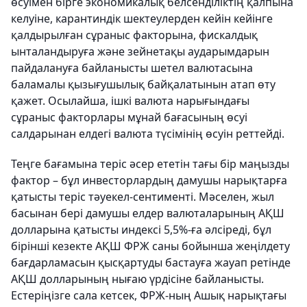
өсуімен бірге экономикалық белсенділіктің қалпына
келуіне, карантиндік шектеулерден кейін кейінге
қалдырылған сұраныс факторына, фискалдық
ынталандыруға және зейнетақы аударымдарын
пайдалануға байланысты шетел валютасына
баламалы қызығушылық байқалатынын атап өту
қажет. Осылайша, ішкі валюта нарығындағы
сұраныс факторлары мұнай бағасының өсуі
салдарынан елдегі валюта түсімінің өсуін реттейді.
Теңге бағамына теріс әсер ететін тағы бір маңызды
фактор – бұл инвесторлардың дамушы нарықтарға
қатысты теріс тәуекел-сентименті. Мәселен, жыл
басынан бері дамушы елдер валюталарының АҚШ
долларына қатысты индексі 5,5%-ға әлсіреді, бұл
бірінші кезекте АҚШ ФРЖ саны бойынша жеңілдету
бағдарламасын қысқартуды бастауға жауап ретінде
АҚШ долларының нығаю үрдісіне байланысты.
Естеріңізге сала кетсек, ФРЖ-ның Ашық нарықтағы