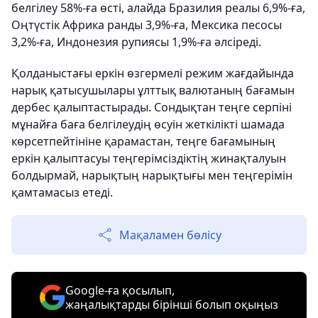
белгілеу 58%-ға өсті, алайда Бразилия реалы 6,9%-ға,
Оңтүстік Африка ранды 3,9%-ға, Мексика песосы
3,2%-ға, Индонезия рупиясы 1,9%-ға әлсіреді.
Қолданыстағы еркін өзгермелі режим жағдайында
нарық қатысушылары ұлттық валютаның бағамын
дербес қалыптастырады. Сондықтан теңге серпіні
мұнайға баға белгілеудің өсуін жеткілікті шамада
көрсетпейтініне қарамастан, теңге бағамының
еркін қалыптасуы теңгерімсіздіктің жинақталуын
болдырмай, нарықтың нарықтығы мен теңгерімін
қамтамасыз етеді.
Мақаламен бөлісу
Google-ға қосылып,
жаңалықтарды бірінші болып оқыңыз