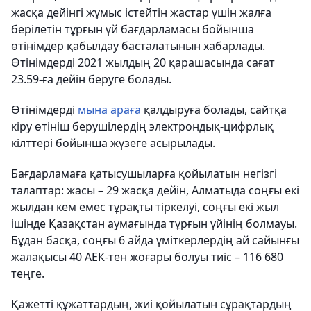
жасқа дейінгі жұмыс істейтін жастар үшін жалға
берілетін тұрғын үй бағдарламасы бойынша
өтінімдер қабылдау басталатынын хабарлады.
Өтінімдерді 2021 жылдың 20 қарашасында сағат
23.59-ға дейін беруге болады.
Өтінімдерді
мына араға
қалдыруға болады, сайтқа
кіру өтініш берушілердің электрондық-цифрлық
кілттері бойынша жүзеге асырылады.
Бағдарламаға қатысушыларға қойылатын негізгі
талаптар: жасы – 29 жасқа дейін, Алматыда соңғы екі
жылдан кем емес тұрақты тіркелуі, соңғы екі жыл
ішінде Қазақстан аумағында тұрғын үйінің болмауы.
Бұдан басқа, соңғы 6 айда үміткерлердің ай сайынғы
жалақысы 40 АЕК-тен жоғары болуы тиіс – 116 680
теңге.
Қажетті құжаттардың, жиі қойылатын сұрақтардың