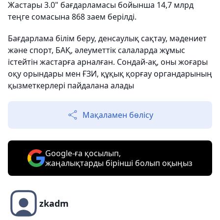
Жастары 3.0" бағдарламасы бойынша 14,7 млрд
теңге сомасына 868 заем берілді.
Бағдарлама білім беру, денсаулық сақтау, мәдениет
және спорт, БАҚ, әлеуметтік салаларда жұмыс
істейтін жастарға арналған. Сондай-ақ, оны жоғары
оқу орындары мен ҒЗИ, құқық қорғау органдарының
қызметкерлері пайдалана алады
Мақаламен бөлісу
Google-ға қосылып,
жаңалықтарды бірінші болып оқыңыз
zkadm