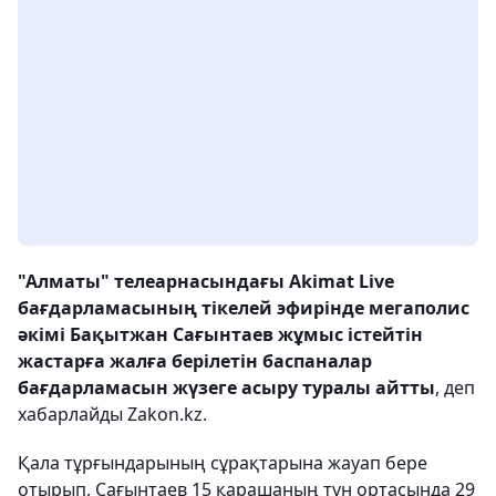
"Алматы" телеарнасындағы Akimat Live
бағдарламасының тікелей эфирінде мегаполис
әкімі Бақытжан Сағынтаев жұмыс істейтін
жастарға жалға берілетін баспаналар
бағдарламасын жүзеге асыру туралы айтты
, деп
хабарлайды Zakon.kz.
Қала тұрғындарының сұрақтарына жауап бере
отырып, Сағынтаев 15 қарашаның түн ортасында 29