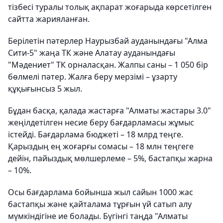
тізбесі туралы толық ақпарат жоғарыда көрсетілген
сайтта жарияланған.
Берілетін пәтерлер Наурызбай ауданындағы "Алма
Сити-5" жаңа ТК және Алатау ауданындағы
"Мәдениет" ТК орналасқан. Жалпы саны – 1 050 бір
бөлмелі пәтер. Жалға беру мерзімі – ұзарту
құқығынсыз 5 жыл.
Бұдан басқа, қалада жастарға "Алматы жастары 3.0"
жеңілдетілген несие беру бағдарламасы жұмыс
істейді. Бағдарлама бюджеті – 18 млрд теңге.
Қарыздың ең жоғарғы сомасы – 18 млн теңгеге
дейін, пайыздық мөлшерлеме – 5%, бастапқы жарна
– 10%.
Осы бағдарлама бойынша жыл сайын 1000 жас
бастапқы және қайталама тұрғын үй сатып алу
мүмкіндігіне ие болады. Бүгінгі таңда "Алматы