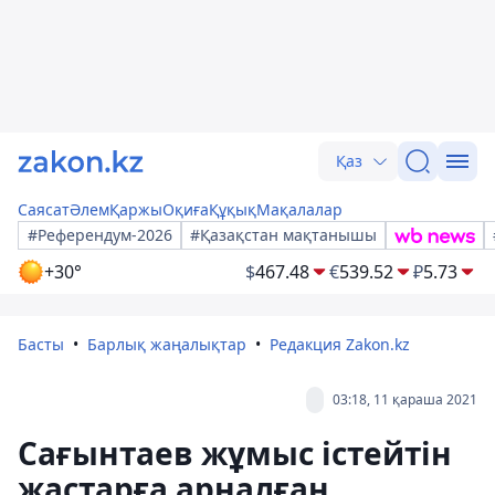
Қаз
Саясат
Әлем
Қаржы
Оқиға
Құқық
Мақалалар
#Референдум-2026
#Қазақстан мақтанышы
+30°
$
467.48
€
539.52
₽
5.73
Басты
Барлық жаңалықтар
Редакция Zakon.kz
03:18, 11 қараша 2021
Сағынтаев жұмыс істейтін
жастарға арналған