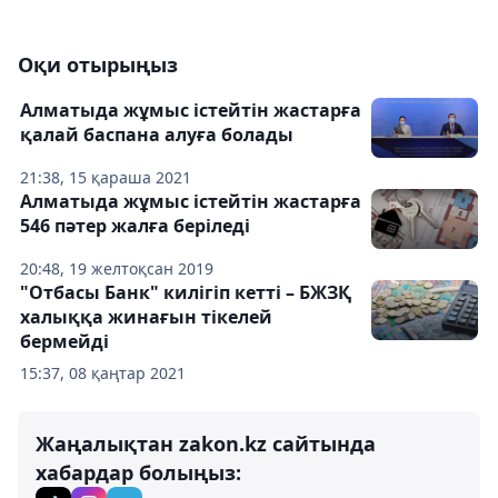
Оқи отырыңыз
Алматыда жұмыс істейтін жастарға
қалай баспана алуға болады
21:38, 15 қараша 2021
Алматыда жұмыс істейтін жастарға
546 пәтер жалға беріледі
20:48, 19 желтоқсан 2019
"Отбасы Банк" килігіп кетті – БЖЗҚ
халыққа жинағын тікелей
бермейді
15:37, 08 қаңтар 2021
Жаңалықтан zakon.kz сайтында
хабардар болыңыз: