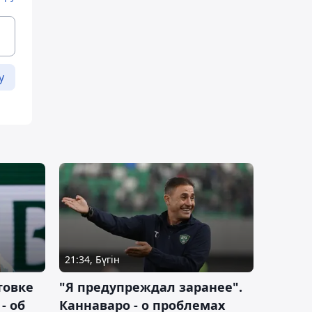
у
21:34, Бүгін
товке
"Я предупреждал заранее".
- об
Каннаваро - о проблемах