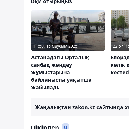
Оқи отырыңыз
11:50, 15 маусым 2025
22:57, 
Астанадағы Орталық
Елора
саябақ жөндеу
көлік
жұмыстарына
кестес
байланысты уақытша
жабылады
Жаңалықтан zakon.kz сайтында х
Пікірлер
0