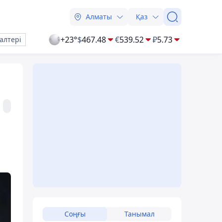
Алматы
Қаз
+23°
$
467.48
€
539.52
₽
5.73
алтері
Соңғы
Танымал