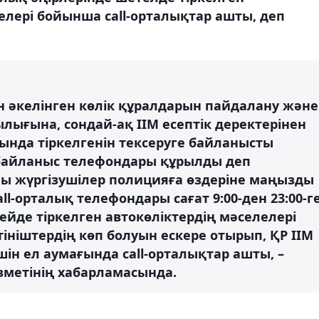
лері бойынша call-орталықтар ашты, деп
 әкелінген көлік құралдарын пайдалану және
лығына, сондай-ақ ІІМ есептік деректерінен
сында тіркелгенін тексеруге байланысты
 байланыс телефондары құрылды деп
ы жүргізушілер полицияға өздеріне маңызды
ll-орталық телефондары сағат 9:00-ден 23:00-г
ейде тіркелген автокөліктердің мәселелері
ніштердің көп болуын ескере отырып, ҚР ІІМ
шін ел аумағында call-орталықтар ашты, –
зметінің хабарламасында.