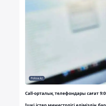
Polisia.kz
Call-орталық телефондары сағат 9:
Ішкі істер министрлігі еліміздің б