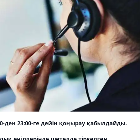
00-ден 23:00-ге дейін қоңырау қабылдайды.
арлық өңірлерінде шетелде тіркелген