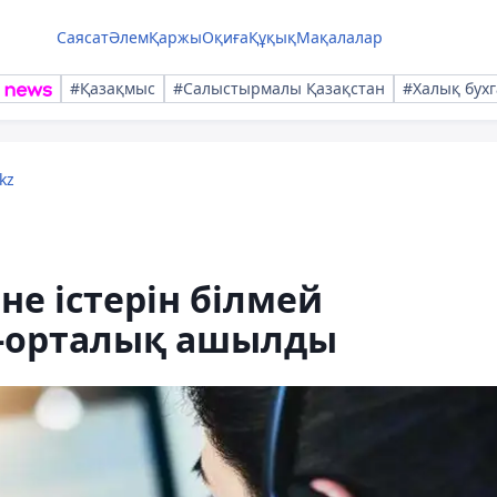
Саясат
Әлем
Қаржы
Оқиға
Құқық
Мақалалар
#Қазақмыс
#Салыстырмалы Қазақстан
#Халық бухг
kz
 не істерін білмей
l-орталық ашылды