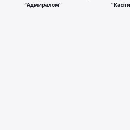
"Адмиралом"
"Касп