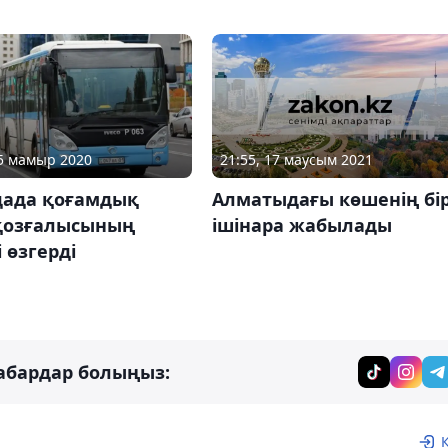
21:55, 17 маусым 2021
15 мамыр 2020
Алматыдағы көшенің бір
дада қоғамдық
ішінара жабылады
 қозғалысының
і өзгерді
абардар болыңыз: