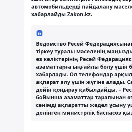
автомобильдерді пайдалану мәселе
хабарлайды Zakon.kz.
Ведомство Ресей Федерациясынан
тіркеу туралы мәселенің маңызды
өз көліктерінің Ресей Федерация
азаматтарға ыңғайлы болу үшін
хабарлады. Ол телефондар арқыл
ақпарат алу үшін жүгіне алады. Ca
дейін қоңырау қабылдайды. – Рес
бойынша азаматтар тарапынан өті
сенімді ақпаратты жедел ұсыну ү
делінген министрлік баспасөз қы