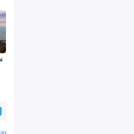
і
Кіру