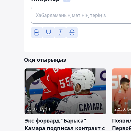
Оқи отырыңыз
23:07, Бүгін
22:33, Б
Экс-форвард "Барыса"
Появи
Камара подписал контракт с
Первой