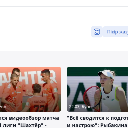
Пікір жаз
үгін
22:03, Бүгін
лся видеообзор матча
"Всё сводится к подго
 лиги "Шахтёр" -
и настрою": Рыбакина 