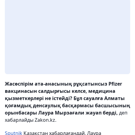
Жасөспірім ата-анасының рұқсатынсыз Pfizer
вакцинасын салдырғысы келсе, медицина
қызметкерлері не істейді? Бұл сауалға Алматы
қоғамдық денсаулық басқармасы басшысының
орынбасары Лаура Мырзағали жауап берді,
деп
хабарлайды Zakon.kz.
Sputnik
Қазақстан хабарлағандай, Лаура