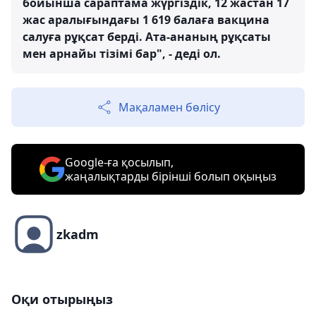
бойынша сараптама жүргіздік, 12 жастан 17
жас аралығындағы 1 619 балаға вакцина
салуға рұқсат берді. Ата-ананың рұқсаты
мен арнайы тізімі бар", - деді ол.
Мақаламен бөлісу
Google-ға қосылып,
жаңалықтарды бірінші болып оқыңыз
zkadm
Оқи отырыңыз