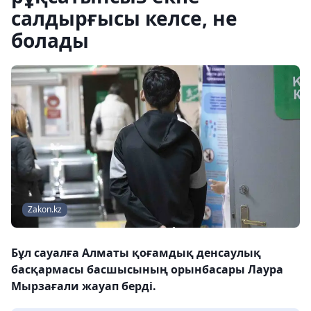
салдырғысы келсе, не
болады
Zakon.kz
Бұл сауалға Алматы қоғамдық денсаулық
басқармасы басшысының орынбасары Лаура
Мырзағали жауап берді.