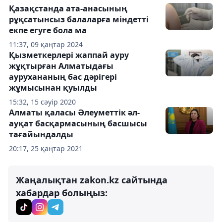
Қазақстанда ата-анасының
рұқсатынсыз балаларға міндетті
екпе егуге бола ма
11:37, 09 қаңтар 2024
Қызметкерлері жаппай ауру
жұқтырған Алматыдағы
аурухананың бас дәрігері
жұмысынан қуылды
15:32, 15 сәуір 2020
Алматы қаласы Әлеуметтік әл-
ауқат басқармасының басшысы
тағайындалды
20:17, 25 қаңтар 2021
Жаңалықтан zakon.kz сайтында
хабардар болыңыз: