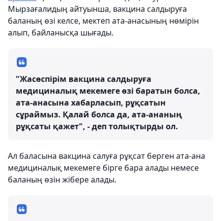
Мырзағалидың
айтуынша, вакцина салдыруға
баланың өзі келсе, мектеп ата-анасының нөмірін
алып, байланысқа шығады.
"Жасөспірім вакцина салдыруға
медициналық мекемеге өзі баратын болса,
ата-анасына хабарласып, рұқсатын
сұраймыз. Қалай болса да, ата-ананың
рұқсаты қажет", - деп толықтырды ол.
Ал баласына вакцина салуға рұқсат берген ата-ана
медициналық мекемеге бірге бара алады немесе
баланың өзін жібере алады.