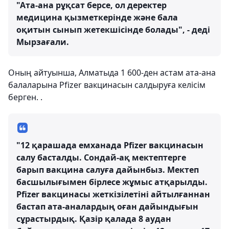
"Ата-ана рұқсат берсе, ол деректер
медицина қызметкерінде және бала
оқитын сынып жетекшісінде болады", - деді
Мырзағали.
Оның айтуынша, Алматыда 1 600-ден астам ата-ана
балаларына Pfizer вакцинасын салдыруға келісім
берген. .
"12 қарашада емханада Pfizer вакцинасын
салу басталды. Сондай-ақ мектептерге
барып вакцина салуға дайынбыз. Мектеп
басшылығымен бірлесе жұмыс атқарылды.
Pfizer вакцинасы жеткізілетіні айтылғаннан
бастап ата-аналардың оған дайындығын
сұрастырдық. Қазір қалада 8 аудан