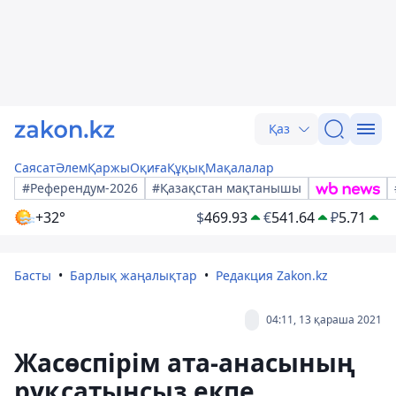
Қаз
Саясат
Әлем
Қаржы
Оқиға
Құқық
Мақалалар
#Референдум-2026
#Қазақстан мақтанышы
+32°
$
469.93
€
541.64
₽
5.71
Басты
Барлық жаңалықтар
Редакция Zakon.kz
04:11, 13 қараша 2021
Жасөспірім ата-анасының
рұқсатынсыз екпе