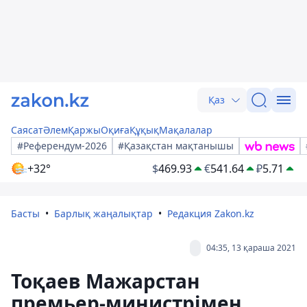
Қаз
Саясат
Әлем
Қаржы
Оқиға
Құқық
Мақалалар
#Референдум-2026
#Қазақстан мақтанышы
+32°
$
469.93
€
541.64
₽
5.71
Басты
Барлық жаңалықтар
Редакция Zakon.kz
04:35, 13 қараша 2021
Тоқаев Мажарстан
премьер-министрімен