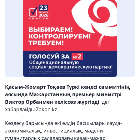
Қасым-Жомарт Тоқаев Түркі кеңесі саммитінің
аясында Мажарстанның премьер-министрі
Виктор Орбанмен келіссөз жүргізді
,
деп
хабарлайды Zakon.kz.
Кездесу барысында екі елдің басшылары сауда-
экономикалық, инвестициялық, мәдени-
гуманитарлық салалардағы қазақ-мажар