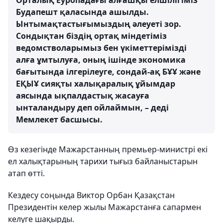
Орталық Еуропадағы алғашқы елшілігіміз
Будапешт қаласында ашылды.
Ынтымақтастығымыздың әлеуеті зор.
Сондықтан біздің ортақ міндетіміз
ведомстволарымыз бен үкіметтерімізді
алға ұмтылуға, оның ішінде экономика
бағытында ілгерілеуге, сондай-ақ БҰҰ және
ЕҚЫҰ сияқты халықаралық ұйымдар
аясында ықпалдастық жасауға
ынталандыру деп ойлаймын, – деді
Мемлекет басшысы.
Өз кезегінде Мажарстанның премьер-министрі екі
ел халықтарының тарихи тығыз байланыстарын
атап өтті.
Кездесу соңында Виктор Орбан Қазақстан
Президентін келер жылы Мажарстанға сапармен
келуге шақырды.