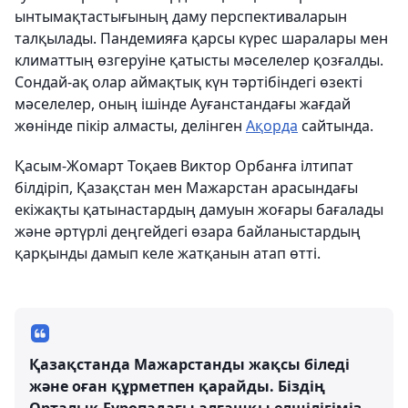
ынтымақтастығының даму перспективаларын
талқылады. Пандемияға қарсы күрес шаралары мен
климаттың өзгеруіне қатысты мәселелер қозғалды.
Сондай-ақ олар аймақтық күн тәртібіндегі өзекті
мәселелер, оның ішінде Ауғанстандағы жағдай
жөнінде пікір алмасты, делінген
Ақорда
сайтында.
Қасым-Жомарт Тоқаев Виктор Орбанға ілтипат
білдіріп, Қазақстан мен Мажарстан арасындағы
екіжақты қатынастардың дамуын жоғары бағалады
және әртүрлі деңгейдегі өзара байланыстардың
қарқынды дамып келе жатқанын атап өтті.
Қазақстанда Мажарстанды жақсы біледі
және оған құрметпен қарайды. Біздің