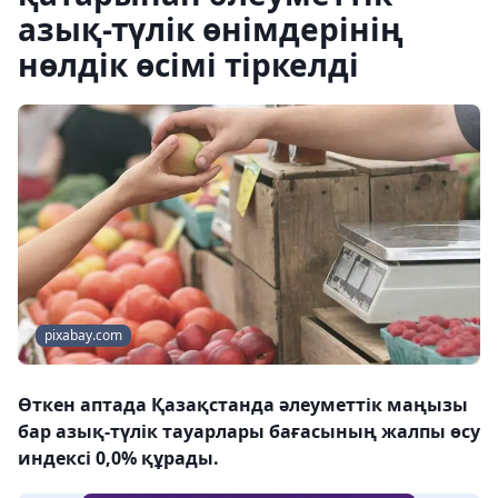
азық-түлік өнімдерінің
нөлдік өсімі тіркелді
pixabay.com
Өткен аптада Қазақстанда әлеуметтік маңызы
бар азық-түлік тауарлары бағасының жалпы өсу
индексі 0,0% құрады.