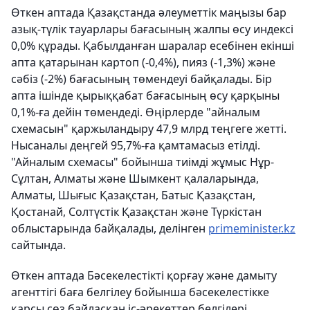
Өткен аптада Қазақстанда әлеуметтік маңызы бар
азық-түлік тауарлары бағасының жалпы өсу индексі
0,0% құрады. Қабылданған шаралар есебінен екінші
апта қатарынан картоп (-0,4%), пияз (-1,3%) және
сәбіз (-2%) бағасының төмендеуі байқалады. Бір
апта ішінде қырыққабат бағасының өсу қарқыны
0,1%-ға дейін төмендеді. Өңірлерде "айналым
схемасын" қаржыландыру 47,9 млрд теңгеге жетті.
Нысаналы деңгей 95,7%-ға қамтамасыз етілді.
"Айналым схемасы" бойынша тиімді жұмыс Нұр-
Сұлтан, Алматы және Шымкент қалаларында,
Алматы, Шығыс Қазақстан, Батыс Қазақстан,
Қостанай, Солтүстік Қазақстан және Түркістан
облыстарында байқалады, делінген
primeminister.kz
сайтында.
Өткен аптада Бәсекелестікті қорғау және дамыту
агенттігі баға белгілеу бойынша бәсекелестікке
қарсы сөз байласқан іс-әрекеттер белгілері