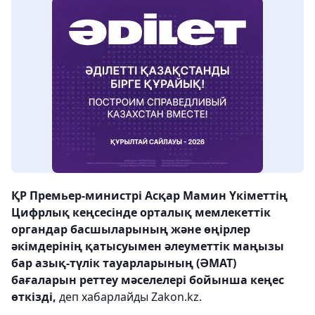
ҚР Премьер-министрі Асқар Мамин Үкіметтің
Цифрлық кеңсесінде орталық мемлекеттік
органдар басшыларының және өңірлер
әкімдерінің қатысуымен әлеуметтік маңызы
бар азық-түлік тауарларының (ӘМАТ)
бағаларын реттеу мәселелері бойынша кеңес
өткізді,
деп хабарлайды Zakon.kz.