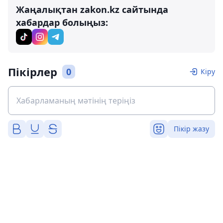
Жаңалықтан zakon.kz сайтында
хабардар болыңыз:
Пікірлер
0
Кіру
Пікір жазу