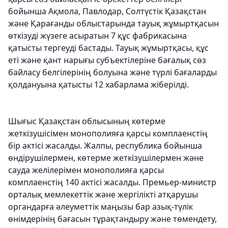
бойынша Ақмола, Павлодар, Солтүстік Қазақстан
және Қарағанды облыстарында тауық жұмыртқасын
өткізуді жүзеге асыратын 7 құс фабрикасына
қатысты тергеуді бастады. Тауық жұмыртқасы, құс
еті және қант нарығы субъектілеріне бағалық сөз
байласу белгілерінің болуына және түрлі бағаларды
қолдануына қатысты 12 хабарлама жіберілді.
Шығыс Қазақстан облысының көтерме
жеткізушісімен монополияға қарсы комплаенстің
бір актісі жасалды. Жалпы, республика бойынша
өндірушілермен, көтерме жеткізушілермен және
сауда желілерімен монополияға қарсы
комплаенстің 140 актісі жасалды. Премьер-министр
орталық мемлекеттік және жергілікті атқарушы
органдарға әлеуметтік маңызы бар азық-түлік
өнімдерінің бағасын тұрақтандыру және төмендету,