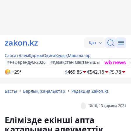
Қаз
Саясат
Әлем
Қаржы
Оқиға
Құқық
Мақалалар
#Референдум-2026
#Қазақстан мақтанышы
+29°
$
469.85
€
542.16
₽
5.78
Басты
Барлық жаңалықтар
Редакция Zakon.kz
18:10, 13 қараша 2021
Елімізде екінші апта
қатарынан әлеуметтік