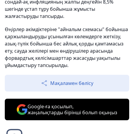
сондай-ақ инфляцияның жалпы деңгейін 8,5%
шегінде ұстап тұру бойынша жұмысты
жалғастыруды тапсырды.
Өңірлер әкімдіктеріне "айналым схемасы" бойынша
қаржыландыруды ұсынылған көлемдерге жеткізу,
азық-түлік бойынша бес айлық қорды қамтамасыз
ету, сауда желілері мен өндірушілер арасында
форвардтық келісімшарттар жасасуды уақытылы
ұйымдастыру тапсырылды.
Мақаламен бөлісу
Google-ға қосылып,
жаңалықтарды бірінші болып оқыңыз