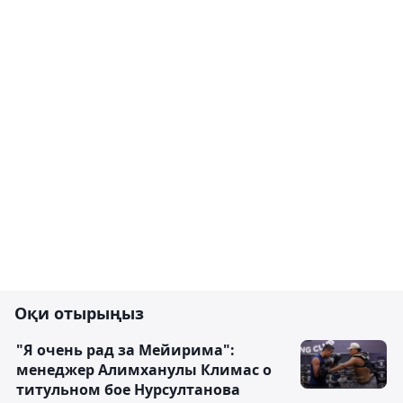
Оқи отырыңыз
"Я очень рад за Мейирима":
менеджер Алимханулы Климас о
титульном бое Нурсултанова