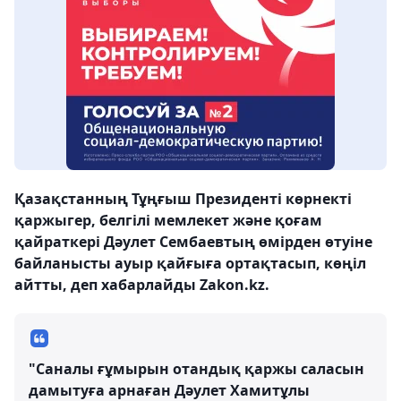
Қазақстанның Тұңғыш Президенті көрнекті
қаржыгер, белгілі мемлекет және қоғам
қайраткері Дәулет Сембаевтың өмірден өтуіне
байланысты ауыр қайғыға ортақтасып, көңіл
айтты, деп хабарлайды Zakon.kz.
"Саналы ғұмырын отандық қаржы саласын
дамытуға арнаған Дәулет Хамитұлы