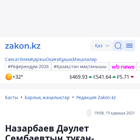
Қаз
Саясат
Әлем
Қаржы
Оқиға
Құқық
Мақалалар
#Референдум-2026
#Қазақстан мақтанышы
+32°
$
469.93
€
541.64
₽
5.71
Басты
Барлық жаңалықтар
Редакция Zakon.kz
19:08, 15 қараша 2021
Назарбаев Дәулет
Сембаевтың туған-