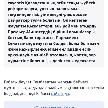
тәуелсіз Қазақстанның зейнетақы жүйесін
реформалауға, ұлттық валютамыз –
теңгенің енгізілуіне елеулі үлес қосқан
қайраткер тұлға болатын. Ол көптеген
жауапты қызметтерді абыроймен атқарды.
Премьер-Министрдің бірінші орынбасары,
Ұлттық банк төрағасы, Парламент
Сенатының депутаты болды. Білім-білігімен
және қажырлы еңбегімен еліміздің өсіп-
өркендеуіне аянбай атсалысып, көптің зор
құрметіне бөленді", – делінген жеделхатта.
Елбасы Дәулет Сембаевтың жарқын бейнесі
жұртшылық жадында әрдайым сақталатынына сенім
білдірді, делінеді Елбасы
сайтында
.