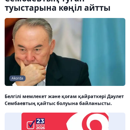
туыстарына көңіл айтты
Akorda
Белгілі мемлекет және қоғам қайраткері Дәулет
Сембаевтың қайтыс болуына байланысты.