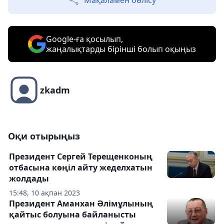
Мақаламен бөлісу
Google-ға қосылып,
жаңалықтарды бірінші болып оқыңыз
zkadm
Оқи отырыңыз
Президент Сергей Терещенконың
отбасына көңіл айту жеделхатын
жолдады
15:48, 10 ақпан 2023
Президент Аманхан Әлімұлының
қайтыс болуына байланысты