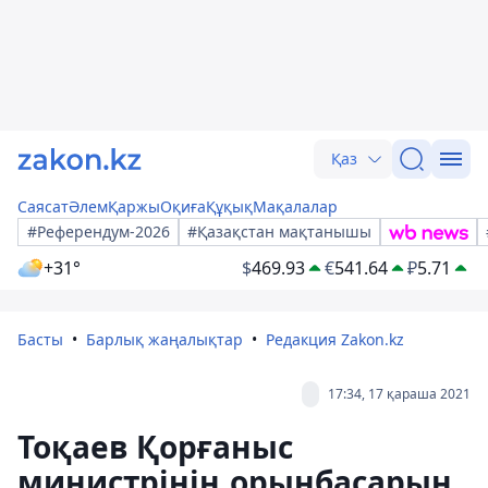
Қаз
Саясат
Әлем
Қаржы
Оқиға
Құқық
Мақалалар
#Референдум-2026
#Қазақстан мақтанышы
+31°
$
469.93
€
541.64
₽
5.71
Басты
Барлық жаңалықтар
Редакция Zakon.kz
17:34, 17 қараша 2021
Тоқаев Қорғаныс
министрінің орынбасарын