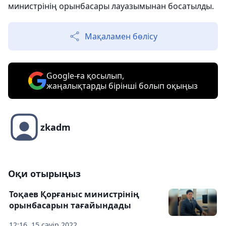
министрінің орынбасары лауазымынан босатылды.
Мақаламен бөлісу
Google-ға қосылып,
жаңалықтарды бірінші болып оқыңыз
zkadm
Оқи отырыңыз
Тоқаев Қорғаныс министрінің
орынбасарын тағайындады
12:16, 15 сәуір 2022