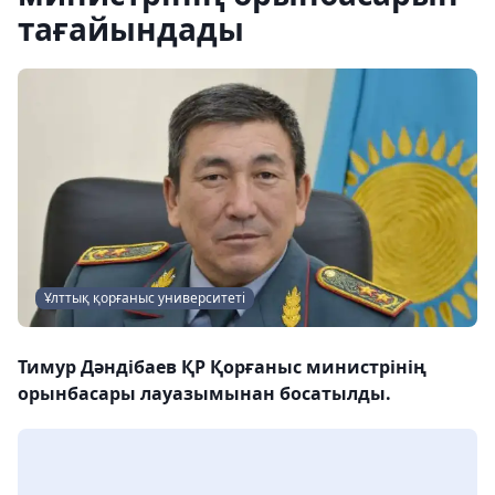
тағайындады
Ұлттық қорғаныс университеті
Тимур Дәндібаев ҚР Қорғаныс министрінің
орынбасары лауазымынан босатылды.