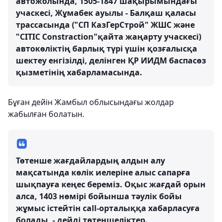
автожолында, 1505-1847 шақырымындағы
учаскесі, Жұмабек ауылы - Балқаш қаласы
трассасында ("СП КазГерСтрой" ЖШС және
"СІТІС Cоnstraction"қайта жаңарту учаскесі)
автокөліктің барлық түрі үшін қозғалысқа
шектеу енгізілді, делінген ҚР ИИДМ баспасөз
қызметінің хабарламасында.
Бұған дейін Жамбыл облысындағы жолдар
жабылған болатын.
Төтенше жағдайлардың алдын алу
мақсатында көлік иелеріне алыс сапарға
шықпауға кеңес береміз. Оқыс жағдай орын
алса, 1403 нөмірі бойынша тәулік бойы
жұмыс істейтін call-орталыққа хабарласуға
болады, - дейді төтеншеліктер.