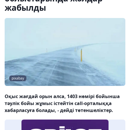
жабылды
pixabay
Оқыс жағдай орын алса, 1403 нөмірі бойынша
тәулік бойы жұмыс істейтін call-орталыққа
хабарласуға болады, - дейді төтеншеліктер.