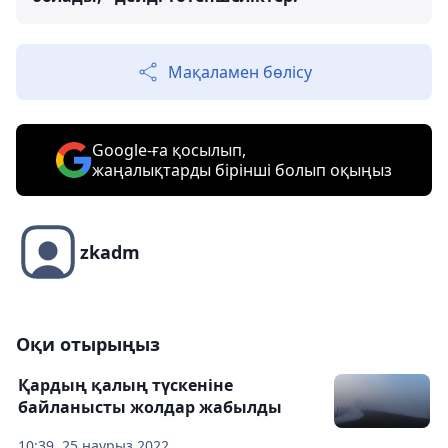
Мақаламен бөлісу
Google-ға қосылып,
жаңалықтарды бірінші болып оқыңыз
zkadm
Оқи отырыңыз
Қардың қалың түскеніне
байланысты жолдар жабылды
10:39, 25 наурыз 2022