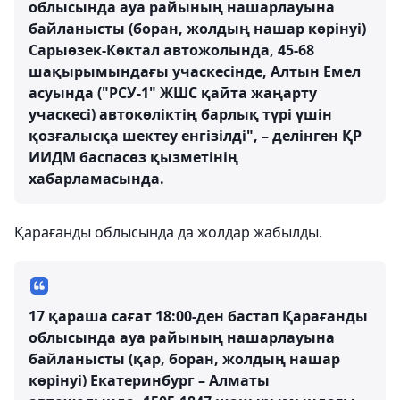
облысында ауа райының нашарлауына
байланысты (боран, жолдың нашар көрінуі)
Сарыөзек-Көктал автожолында, 45-68
шақырымындағы учаскесінде, Алтын Емел
асуында ("РСУ-1" ЖШС қайта жаңарту
учаскесі) автокөліктің барлық түрі үшін
қозғалысқа шектеу енгізілді", – делінген ҚР
ИИДМ баспасөз қызметінің
хабарламасында.
Қарағанды облысында да жолдар жабылды.
17 қараша сағат 18:00-ден бастап Қарағанды
облысында ауа райының нашарлауына
байланысты (қар, боран, жолдың нашар
көрінуі) Екатеринбург – Алматы