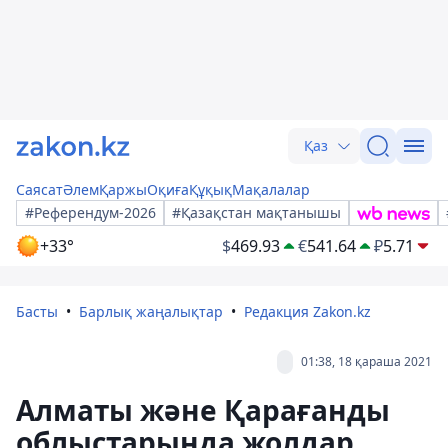
Қаз
Саясат
Әлем
Қаржы
Оқиға
Құқық
Мақалалар
#Референдум-2026
#Қазақстан мақтанышы
+33°
$
469.93
€
541.64
₽
5.71
Басты
Барлық жаңалықтар
Редакция Zakon.kz
01:38, 18 қараша 2021
Алматы және Қарағанды
облыстарында жолдар