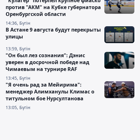
"Кулагер" потерпел крупное фиаско
против "АКМ" на Кубке губернатора
Оренбургской области
14:36, Бүгін
В Астане 9 августа будут перекрыты
улицы
13:59, Бүгін
"Он был лез сознания": Дэнис
уверен в досрочной победе над
Чимаевым на турнире RAF
13:45, Бүгін
"Я очень рад за Мейирима":
менеджер Алимханулы Климас о
титульном бое Нурсултанова
13:05, Бүгін