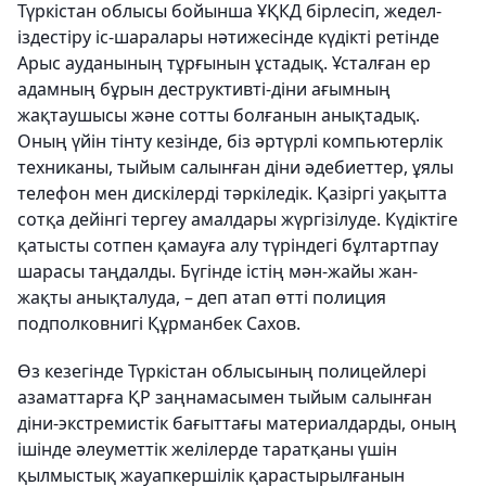
Түркістан облысы бойынша ҰҚКД бірлесіп, жедел-
іздестіру іс-шаралары нәтижесінде күдікті ретінде
Арыс ауданының тұрғынын ұстадық. Ұсталған ер
адамның бұрын деструктивті-діни ағымның
жақтаушысы және сотты болғанын анықтадық.
Оның үйін тінту кезінде, біз әртүрлі компьютерлік
техниканы, тыйым салынған діни әдебиеттер, ұялы
телефон мен дискілерді тәркіледік. Қазіргі уақытта
сотқа дейінгі тергеу амалдары жүргізілуде. Күдіктіге
қатысты сотпен қамауға алу түріндегі бұлтартпау
шарасы таңдалды. Бүгінде істің мән-жайы жан-
жақты анықталуда, – деп атап өтті полиция
подполковнигі Құрманбек Сахов.
Өз кезегінде Түркістан облысының полицейлері
азаматтарға ҚР заңнамасымен тыйым салынған
діни-экстремистік бағыттағы материалдарды, оның
ішінде әлеуметтік желілерде таратқаны үшін
қылмыстық жауапкершілік қарастырылғанын