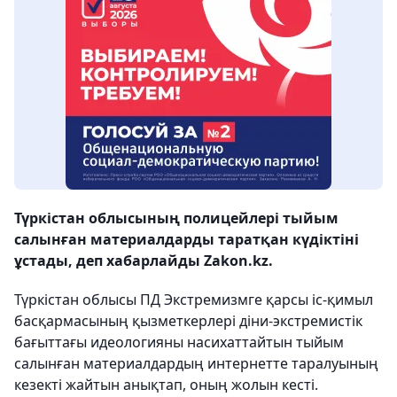
Түркістан облысының полицейлері тыйым
салынған материалдарды таратқан күдіктіні
ұстады, деп хабарлайды Zakon.kz.
Түркістан облысы ПД Экстремизмге қарсы іс-қимыл
басқармасының қызметкерлері діни-экстремистік
бағыттағы идеологияны насихаттайтын тыйым
салынған материалдардың интернетте таралуының
кезекті жайтын анықтап, оның жолын кесті.