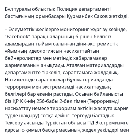
Бұл туралы облыстық Полиция департаменті
бастығының орынбасары Құрманбек Сахов жеткізді.
– Әлеуметтік желілерге мониторинг жүргізу кезінде,
“Facebook” парақшаларының бірінен белгісіз
адамдардың тыйым салынған діни-экстремистік
ұйымның идеологиясын насихаттайтын
бейнероликтер мен мәтіндік хабарламалар
жариялағанын анықтады. Аталған материалдарды
департаментте тіркеліп, сараптамаға жолдадық.
Нәтижесінде сарапшылар бұл материалдарда
терроризм мен экстремизмді насихаттаудың
белгілері бар екенін растады. Осыған байланысты
біз ҚР ҚК-нің 256-бабы 2-бөлігімен (Терроризмді
насихаттау немесе терроризм актісін жасауға жария
түрде шақыру) сотқа дейінгі тергеуді бастадық.
Тексеру аясында Түркістан облысы ПД Экстремизмге
қарсы іс-қимыл басқармасының жедел уәкілдері мен