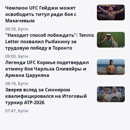
Чемпион UFC Гейджи может
освободить титул ради боя с
Махачевым
09:39, Бүгін
"Находит способ побеждать": Tennis
Letter похвалил Рыбакину за
трудовую победу в Торонто
09:00, Бүгін
Легенда UFC Кормье подетвердил
отмену боя Чарльза Оливейры и
Армана Царукяна
08:19, Бүгін
Зверев вслед за Синнером
квалифицировался на Итоговый
турнир ATP-2026
07:47, Бүгін