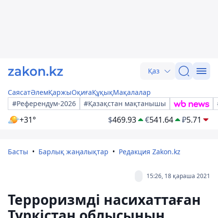
Қаз
Саясат
Әлем
Қаржы
Оқиға
Құқық
Мақалалар
#Референдум-2026
#Қазақстан мақтанышы
+31°
$
469.93
€
541.64
₽
5.71
Басты
Барлық жаңалықтар
Редакция Zakon.kz
15:26, 18 қараша 2021
Терроризмді насихаттаған
Түркістан облысының