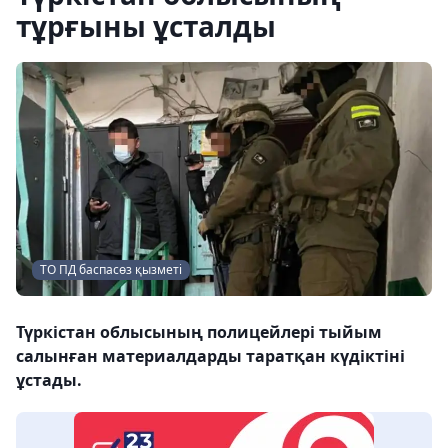
тұрғыны ұсталды
ТО ПД баспасөз қызметі
Түркістан облысының полицейлері тыйым
салынған материалдарды таратқан күдіктіні
ұстады.