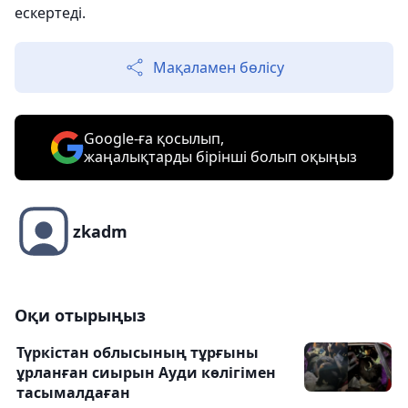
ескертеді.
Мақаламен бөлісу
Google-ға қосылып,
жаңалықтарды бірінші болып оқыңыз
zkadm
Оқи отырыңыз
Түркістан облысының тұрғыны
ұрланған сиырын Ауди көлігімен
тасымалдаған