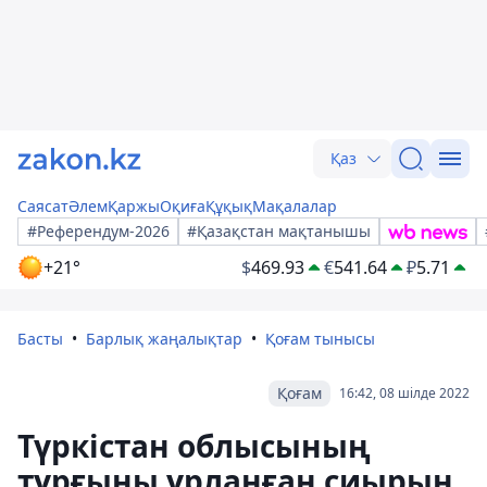
Қаз
Саясат
Әлем
Қаржы
Оқиға
Құқық
Мақалалар
#Референдум-2026
#Қазақстан мақтанышы
+21°
$
469.93
€
541.64
₽
5.71
Басты
Барлық жаңалықтар
Қоғам тынысы
Қоғам
16:42, 08 шілде 2022
Түркістан облысының
тұрғыны ұрланған сиырын