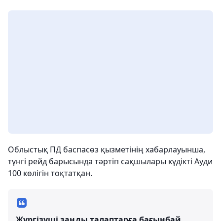
Облыстық ПД баспасөз қызметінің хабарлауынша,
түнгі рейд барысында тәртіп сақшылары күдікті Ауди
100 көлігін тоқтатқан.
Жүргізуші заңды талаптарға бағынбай,