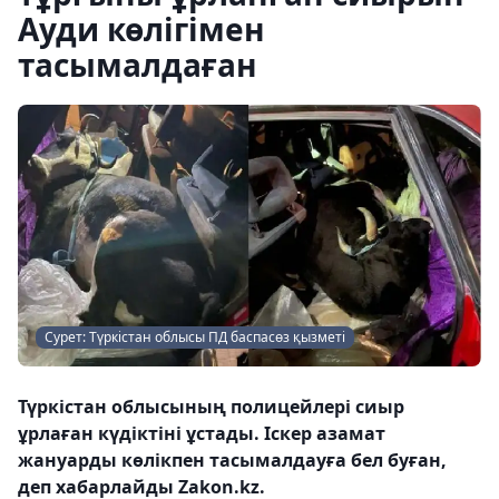
Ауди көлігімен
тасымалдаған
Сурет: Түркістан облысы ПД баспасөз қызметі
Түркістан облысының полицейлері сиыр
ұрлаған күдіктіні ұстады. Іскер азамат
жануарды көлікпен тасымалдауға бел буған,
деп хабарлайды Zakon.kz.