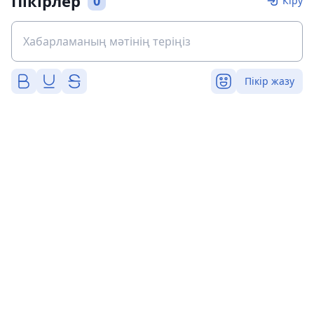
Пікірлер
0
Кіру
Пікір жазу