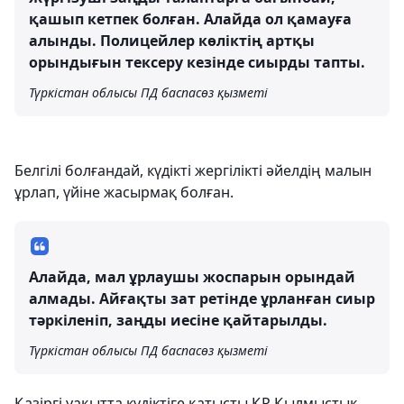
қашып кетпек болған. Алайда ол қамауға
алынды. Полицейлер көліктің артқы
орындығын тексеру кезінде сиырды тапты.
Түркістан облысы ПД баспасөз қызметі
Белгілі болғандай, күдікті жергілікті әйелдің малын
ұрлап, үйіне жасырмақ болған.
Алайда, мал ұрлаушы жоспарын орындай
алмады. Айғақты зат ретінде ұрланған сиыр
тәркіленіп, заңды иесіне қайтарылды.
Түркістан облысы ПД баспасөз қызметі
Қазіргі уақытта күдіктіге қатысты ҚР Қылмыстық