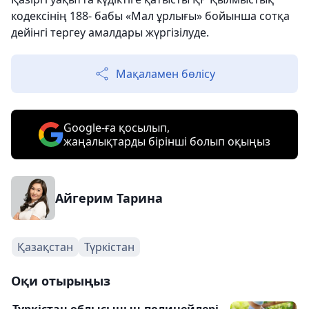
кодексінің 188- бабы «Мал ұрлығы» бойынша сотқа
дейінгі тергеу амалдары жүргізілуде.
Мақаламен бөлісу
Google-ға қосылып,
жаңалықтарды бірінші болып оқыңыз
Айгерим Тарина
Қазақстан
Түркістан
Оқи отырыңыз
Түркістан облысының полицейлері