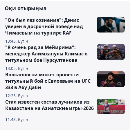
Оқи отырыңыз
"Он был лез сознания": Дэнис
уверен в досрочной победе над
Чимаевым на турнире RAF
13:45, Бүгін
"Я очень рад за Мейирима":
менеджер Алимханулы Климас о
титульном бое Нурсултанова
13:05, Бүгін
Волкановски может провести
титульный бой с Евлоевым на UFC
333 в Абу-Даби
12:23, Бүгін
Стал известен состав лучников из
Казахстана на Азиатские игры-2026
11:43, Бүгін