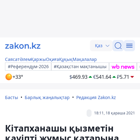
Қаз
Саясат
Әлем
Қаржы
Оқиға
Құқық
Мақалалар
#Референдум-2026
#Қазақстан мақтанышы
+33°
$
469.93
€
541.64
₽
5.71
Басты
Барлық жаңалықтар
Редакция Zakon.kz
18:11, 18 қараша 2021
Кітапханашы қызметін
қауіпті жұмыс қатарына