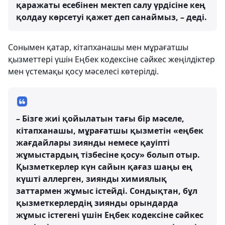
қаражаты есебінен мектеп салу үрдісіне кең
қолдау көрсетуі қажет деп санаймыз, – деді.
Сонымен қатар, кітапханашы мен мұрағатшы
қызметтері үшін Еңбек кодексіне сәйкес жеңілдіктер
мен үстемақы қосу мәселесі көтерілді.
– Бізге жиі қойылатын тағы бір мәселе,
кітапханашы, мұрағатшы қызметін «еңбек
жағдайлары зиянды немесе қауіпті
жұмыстардың тізбесіне қосу» болып отыр.
Қызметкерлер күн сайын қағаз шаңы ең
күшті аллерген, зиянды химиялық
заттармен жұмыс істейді. Сондықтан, бұл
қызметкерлердің зиянды орындарда
жұмыс істегені үшін Еңбек кодексіне сәйкес