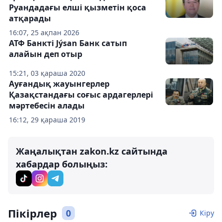
Руандадағы елші қызметін қоса
атқарады
16:07, 25 ақпан 2026
АТФ Банкті Jýsan Банк сатып
алайын деп отыр
15:21, 03 қараша 2020
Ауғандық жауынгерлер
Қазақстандағы соғыс ардагерлері
мәртебесін алады
16:12, 29 қараша 2019
Жаңалықтан zakon.kz сайтында
хабардар болыңыз:
Пікірлер
0
Кіру