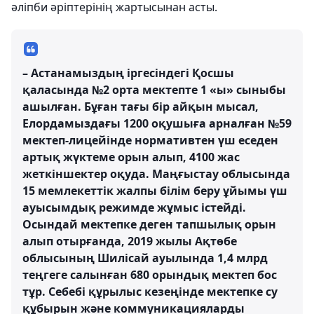
әліпби әріптерінің жартысынан асты.
– Астанамыздың іргесіндегі Қосшы
қаласында №2 орта мектепте 1 «ы» сыныбы
ашылған. Бұған тағы бір айқын мысал,
Елордамыздағы 1200 оқушыға арналған №59
мектеп-лицейінде нормативтен үш еседен
артық жүктеме орын алып, 4100 жас
жеткіншектер оқуда. Маңғыстау облысында
15 мемлекеттік жалпы білім беру ұйымы үш
ауысымдық режимде жұмыс істейді.
Осындай мектепке деген тапшылық орын
алып отырғанда, 2019 жылы Ақтөбе
облысының Шилісай ауылында 1,4 млрд
теңгеге салынған 680 орындық мектеп бос
тұр. Себебі құрылыс кезеңінде мектепке су
құбырын және коммуникацияларды