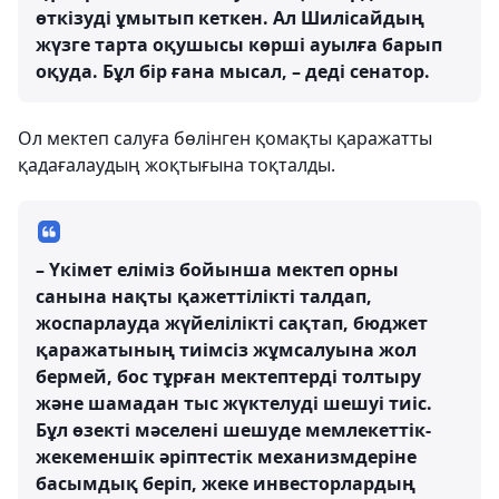
өткізуді ұмытып кеткен. Ал Шилісайдың
жүзге тарта оқушысы көрші ауылға барып
оқуда. Бұл бір ғана мысал, – деді сенатор.
Ол мектеп салуға бөлінген қомақты қаражатты
қадағалаудың жоқтығына тоқталды.
– Үкімет еліміз бойынша мектеп орны
санына нақты қажеттілікті талдап,
жоспарлауда жүйелілікті сақтап, бюджет
қаражатының тиімсіз жұмсалуына жол
бермей, бос тұрған мектептерді толтыру
және шамадан тыс жүктелуді шешуі тиіс.
Бұл өзекті мәселені шешуде мемлекеттік-
жекеменшік әріптестік механизмдеріне
басымдық беріп, жеке инвесторлардың