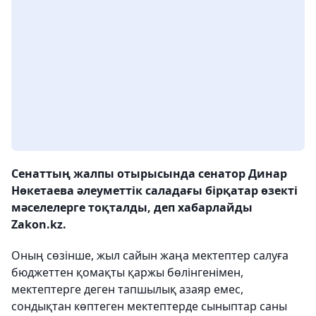
Сенаттың жалпы отырысында сенатор Динар
Нөкетаева әлеуметтік саладағы бірқатар өзекті
мәселелерге тоқталды, деп хабарлайды
Zakon.kz.
Оның сөзінше, жыл сайын жаңа мектептер салуға
бюджеттен қомақты қаржы бөлінгенімен,
мектептерге деген тапшылық азаяр емес,
сондықтан көптеген мектептерде сыныптар саны