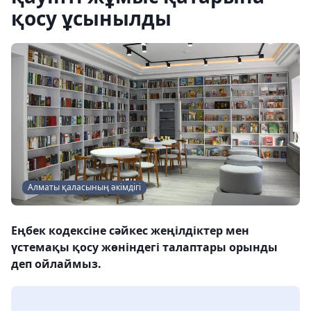
қосу ұсынылды
Алматы қаласының әкімдігі
Еңбек кодексіне сәйкес жеңілдіктер мен
үстемақы қосу жөніндегі талаптары орынды
деп ойлаймыз.