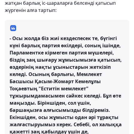
жатқан барлық іс-шараларға белсенді қатысып
жүргенін алға тартып:
- Осы жолда біз жиі кездеспесек те, бүгінгі
күні барлық партия өкілдері, соның ішінде,
Парламентке кірмеген партия мүшелері,
біздің заң шығару жұмысымызға қатысып,
өздерінің нақты ұсыныстарын жеткізіп
келеді. Осының барлығы, Мемлекет
Басшысы Қасым-Жомарт Кемелұлы
Тоқаевтың "Еститін мемлекет"
тұжырымдамасымен сәйкес келеді. Бұл өте
маңызды. Біріншіден, сол үшін,
баршаңызға алғысымызды білдіреміз.
Екіншіден, осы жұмысты одан әрі тұрақты
жалғастыруымыз керек. Себебі, ол халыққа
қажетті заң қабылдау үшін де,