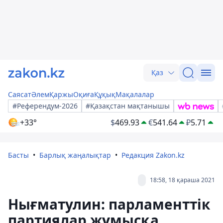
Қаз
Саясат
Әлем
Қаржы
Оқиға
Құқық
Мақалалар
#Референдум-2026
#Қазақстан мақтанышы
+33°
$
469.93
€
541.64
₽
5.71
Басты
Барлық жаңалықтар
Редакция Zakon.kz
18:58, 18 қараша 2021
Нығматулин: парламенттік
партиялар жұмысқа