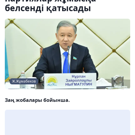
белсенді қатысады
Ж.Жұмабеков
Заң жобалары бойынша.