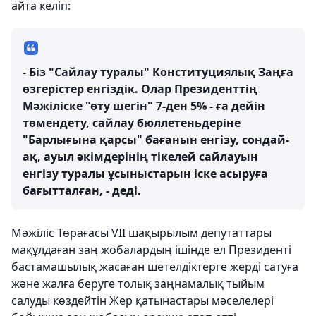
айта келіп:
- Біз "Сайлау туралы" Конституциялық Заңға
өзгерістер енгіздік. Олар Президенттің
Мәжіліске "өту шегін" 7-ден 5% - ға дейін
төмендету, сайлау бюллетеньдеріне
"Барлығына қарсы" бағанын енгізу, сондай-
ақ, ауыл әкімдерінің тікелей сайлауын
енгізу туралы ұсыныстарын іске асыруға
бағытталған, - деді.
Мәжіліс Төрағасы VII шақырылым депутаттары
мақұлдаған заң жобалардың ішінде ел Президенті
бастамашылық жасаған шетелдіктерге жерді сатуға
және жалға беруге толық заңнамалық тыйым
салуды көздейтін Жер қатынастары мәселелері