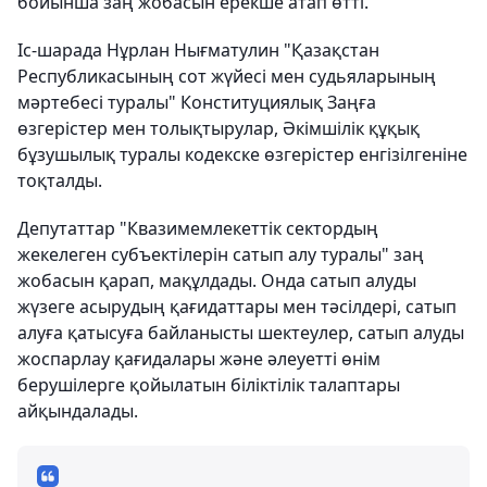
бойынша заң жобасын ерекше атап өтті.
Іс-шарада Нұрлан Нығматулин "Қазақстан
Республикасының сот жүйесі мен судьяларының
мәртебесі туралы" Конституциялық Заңға
өзгерістер мен толықтырулар, Әкімшілік құқық
бұзушылық туралы кодекске өзгерістер енгізілгеніне
тоқталды.
Депутаттар "Квазимемлекеттік сектордың
жекелеген субъектілерін сатып алу туралы" заң
жобасын қарап, мақұлдады. Онда сатып алуды
жүзеге асырудың қағидаттары мен тәсілдері, сатып
алуға қатысуға байланысты шектеулер, сатып алуды
жоспарлау қағидалары және әлеуетті өнім
берушілерге қойылатын біліктілік талаптары
айқындалады.