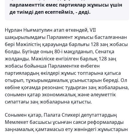
парламенттік емес партиялар жұмысы үшін
де тиімді деп есептейміз, - деді.
Нұрлан Нығматулин атап өткендей, VII
шақырылымдағы Парламент жұмысы басталғаннан
бері Мәжілістің қарауында барлығы 128 заң жобасы
болды. Бүгінде оның 80-і мақұлданып, Сенатқа
жолданды. Мәжіліске енгізілген барлық 128 заң
жобасы бойынша Парламентке енбеген
партиялардың өкілдері жұмыс топтарына қатыса
отырып, тұжырымдамалық ұсыныстарын береді. Ол
көбіне қоғамда резонанс тудырған заң жобаларына,
сонымен қатар экономикалық және әлеуметтік
сипаттағы заң жобаларына қатысты.
Сонымен қатар, Палата Спикері депутаттардың
Мемлекет басшысы ұсынған саяси реформаларды
заңнамалық қамтамасыз ету жөніндегі жұмыстарын