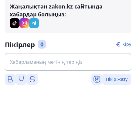
Жаңалықтан zakon.kz сайтында
хабардар болыңыз:
Пікірлер
0
Кіру
Пікір жазу