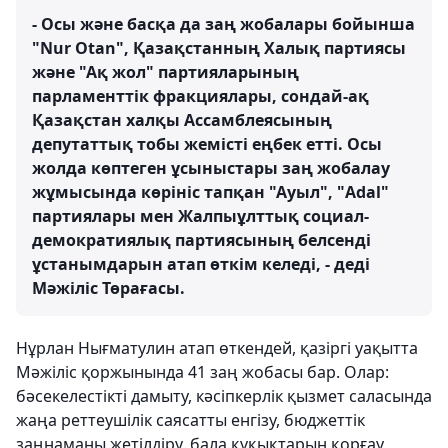
- Осы және басқа да заң жобалары бойынша
"Nur Otan", Қазақстанның Халық партиясы
және "Ақ жол" партияларының
парламенттік фракциялары, сондай-ақ
Қазақстан халқы Ассамблеясының
депутаттық тобы жемісті еңбек етті. Осы
жолда көптеген ұсыныстары заң жобалау
жұмысында көрініс тапқан "Ауыл", "Adal"
партиялары мен Жалпыұлттық социал-
демократиялық партиясының белсенді
ұстанымдарын атап өткім келеді, - деді
Мәжіліс Төрағасы.
Нұрлан Нығматулин атап өткендей, қазіргі уақытта
Мәжіліс қоржынында 41 заң жобасы бар. Олар:
бәсекелестікті дамыту, кәсіпкерлік қызмет саласында
жаңа реттеушілік саясатты енгізу, бюджеттік
заңнаманы жетілдіру, бала құқықтарын қорғау,