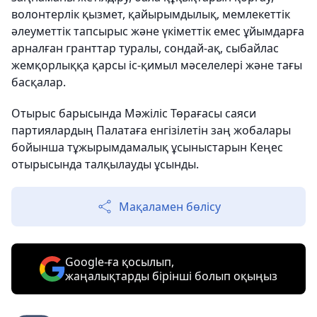
волонтерлік қызмет, қайырымдылық, мемлекеттік
әлеуметтік тапсырыс және үкіметтік емес ұйымдарға
арналған гранттар туралы, сондай-ақ, сыбайлас
жемқорлыққа қарсы іс-қимыл мәселелері және тағы
басқалар.
Отырыс барысында Мәжіліс Төрағасы саяси
партиялардың Палатаға енгізілетін заң жобалары
бойынша тұжырымдамалық ұсыныстарын Кеңес
отырысында талқылауды ұсынды.
Мақаламен бөлісу
Google-ға қосылып,
жаңалықтарды бірінші болып оқыңыз