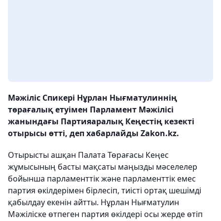
Мәжіліс Спикері Нұрлан Нығматулиннің
төрағалық етуімен Парламент Мәжілісі
жанындағы Партияаралық Кеңестің кезекті
отырысы өтті, деп хабарлайды Zakon.kz.
Отырысты ашқан Палата Төрағасы Кеңес
жұмысының басты мақсаты маңызды мәселелер
бойынша парламенттік және парламенттік емес
партия өкілдерімен бірлесіп, тиісті ортақ шешімді
қабылдау екенін айтты. Нұрлан Нығматулин
Мәжіліске өтпеген партия өкілдері осы жерде өтіп