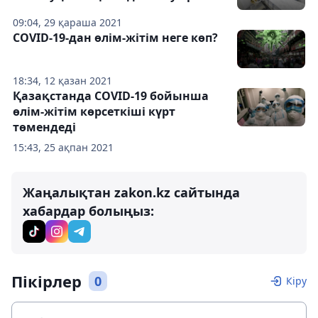
09:04, 29 қараша 2021
COVID-19-дан өлім-жітім неге көп?
18:34, 12 қазан 2021
Қазақстанда COVID-19 бойынша
өлім-жітім көрсеткіші күрт
төмендеді
15:43, 25 ақпан 2021
Жаңалықтан zakon.kz сайтында
хабардар болыңыз:
Пікірлер
0
Кіру