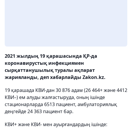
2021 жылдың 19 қарашасында ҚР-да
коронавирустық инфекциямен
сырқаттанушылық туралы ақпарат
жарияланды, деп хабарлайды Zakon.kz.
19 қарашада КВИ-дан 30 876 адам (26 464+ және 4412
КВИ–) ем алуды жалғастыруда, оның ішінде
стационарларда 6513 пациент, амбулаториялық
деңгейде 24 363 пациент бар.
КВИ+ және КВИ- мен ауырғандардың ішінде: