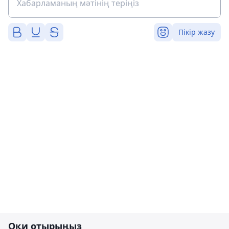
Пікір жазу
Оқи отырыңыз