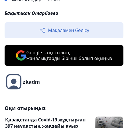
Бақытжан Отарбаева
Мақаламен бөлісу
Google-ға қосылып,
жаңалықтарды бірінші болып оқыңыз
zkadm
Оқи отырыңыз
Қазақстанда Covid-19 жұқтырған
397 науқастың жағдайы ауыр