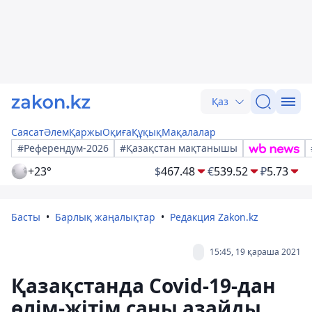
Қаз
Саясат
Әлем
Қаржы
Оқиға
Құқық
Мақалалар
#Референдум-2026
#Қазақстан мақтанышы
+23°
$
467.48
€
539.52
₽
5.73
Басты
Барлық жаңалықтар
Редакция Zakon.kz
15:45, 19 қараша 2021
Қазақстанда Covid-19-дан
өлім-жітім саны азайды