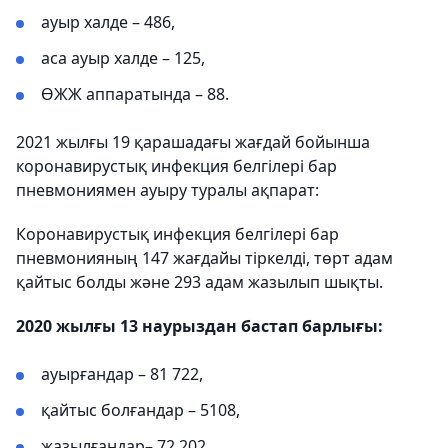
ауыр халде – 486,
аса ауыр халде – 125,
ӨЖЖ аппаратында – 88.
2021 жылғы 19 қарашадағы жағдай бойынша
коронавирустық инфекция белгілері бар
пневмониямен ауыру туралы ақпарат:
Коронавирустық инфекция белгілері бар
пневмонияның 147 жағдайы тіркелді, төрт адам
қайтыс болды және 293 адам жазылып шықты.
2020 жылғы 13 наурыздан бастап барлығы:
ауырғандар – 81 722,
қайтыс болғандар – 5108,
жазылғандар– 72 202.