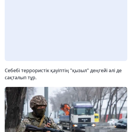
Себебі террористік қауіптің "қызыл" деңгейі әлі де
сақталып тұр.