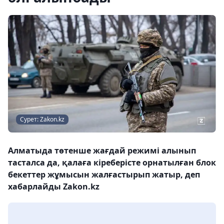
Сурет: Zakon.kz
Алматыда төтенше жағдай режимі алынып
тасталса да, қалаға кіреберісте орнатылған блок
бекеттер жұмысын жалғастырып жатыр, деп
хабарлайды Zakon.kz