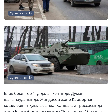
Сурет: Zakon.kz
Сурет: Zakon.kz
Блок бекеттер "Гүлдала" кентінде, Думан
шағынауданында, Жандосов және Карьерная
көшелерінің қиылысында, Қапшағай трассасында
және Райымбек даңғылында "Алтынорда" базары