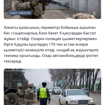
Сурет: Zakon.kz
Алматы қаласының периметрі бойынша ашылған
бес стационарлық блок бекет 8 қаңтардан бастап
жұмыс істейді. Оларға полиция қызметкерлерімен
бірге Қарулы күштердің 170-тен астам әскери
қызметшісі кезекшілік етеді, сондай-ақ жауынгерлік
техника орнатылды. Олар автомобильдерді іріктеп
тексереді.