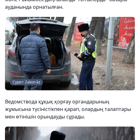
ауданында орнатылған.
Сурет: Zakon.kz
Ведомствода құқық қорғау органдарының
жұмысына түсіністікпен қарап, олардың талаптары
мен өтінішін орындауды сұрады.