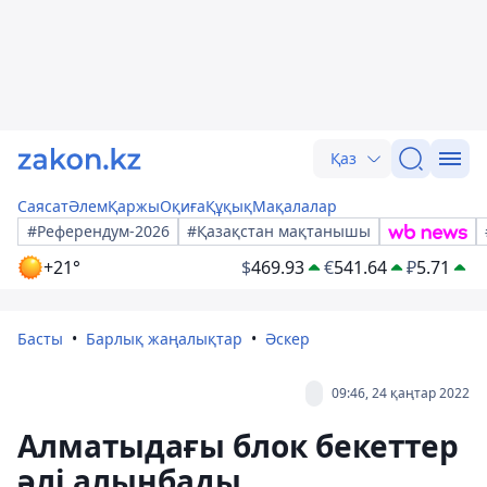
Қаз
Саясат
Әлем
Қаржы
Оқиға
Құқық
Мақалалар
#Референдум-2026
#Қазақстан мақтанышы
+21°
$
469.93
€
541.64
₽
5.71
Басты
Барлық жаңалықтар
Әскер
09:46, 24 қаңтар 2022
Алматыдағы блок бекеттер
әлі алынбады