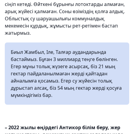
сіңіп кетеді. Өйткені бұрынғы лотоктарды алмаған,
арық жүйесі қалмаған. Соны өзіміздің қолға алдық.
Облыстық су шаруашылығы коммуналдық
мекемесін құрдық, жұмысты рет-ретімен бастап
жатырмыз.
Биыл Жамбыл, Іле, Талғар аудандарында
бастаймыз. Бұған 3 миллиард теңге бөлінген.
Егер мұны толық жүзеге асырсақ, біз 21 мың
гектар пайдаланылмаған жерді қайтадан
айналымға қосамыз. Егер су жүйесін толық
дұрыстап алсақ, біз 54 мың гектар жерді қосуға
мүмкіндігіміз бар.
– 2022 жылы өңірдегі Антикор білім беру, жер