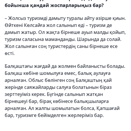
бойынша қандай жоспарларыңыз бар?
– Жолсыз туризмді дамыту туралы айту әзірше қиын.
Өйткені Көлсайға жол салынып еді – туризм де
дамып жатыр. Ол жақта бірнеше ауыл малды қойып,
туризм саласына маманданды. Шарында да солай.
Жол салынған соң туристердің саны бірнеше есе
өсті.
Балқаштағы жағдай да жолмен байланысты болады.
Балқаш көбіне шомылуға емес, балық аулауға
арналған. Облыс бөлінген соң Балқаштың қай
жерінде саяжайларды салуға болатынын біраз
зерттеуіміз керек. Бүгінде салынып жатқан
бірнешеуі бар, бірақ көбінесе балықшыларға
арналған. Ал жалпы шомылатын болса, Қапшағай
бар, туризмге бейімделген жерлеріміз бар.