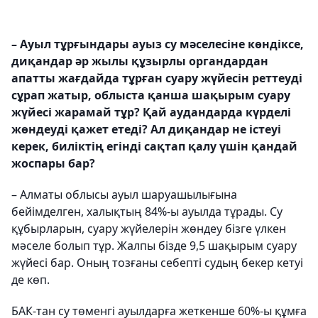
– Ауыл тұрғындары ауыз су мәселесіне көндіксе,
диқандар әр жылы құзырлы органдардан
апатты жағдайда тұрған суару жүйесін реттеуді
сұрап жатыр, облыста қанша шақырым суару
жүйесі жарамай тұр? Қай аудандарда күрделі
жөндеуді қажет етеді? Ал диқандар не істеуі
керек, биліктің егінді сақтап қалу үшін қандай
жоспары бар?
– Алматы облысы ауыл шаруашылығына
бейімделген, халықтың 84%-ы ауылда тұрады. Су
құбырларын, суару жүйелерін жөндеу бізге үлкен
мәселе болып тұр. Жалпы бізде 9,5 шақырым суару
жүйесі бар. Оның тозғаны себепті судың бекер кетуі
де көп.
БАК-тан су төменгі ауылдарға жеткенше 60%-ы құмға