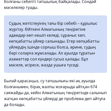
болғаны себепті тапшылық байқалады. Сондай
мәселелер туады.
Судың жетіспеуінің тағы бір себебі – құрылыс
жүргізу. Өйткені Алматының төңірегіне
адамдар көп көшіп келеді, сұраныс көп,
көпқабатты үйлер салынады. Егер көпқабатты
үйлердің ішінде сорғыш болса, әрине, судың
бәрі соларға жұмсалады. Ал ауылда тұратын
азаматтар сол күндері сусыз қалады. Бұл
мәселе, әсіресе, жазда ушыға түседі.
Былай қарасаңыз, су тапшылығы екі-ақ ауылда
болғанымен, бірақ жалпы жоғарыда айтқан 674
саяжайды да, кейін Алматының төңірегінде салынып
жатқан көпқабатты үйлерді де проблема деп айтуға
да болады.