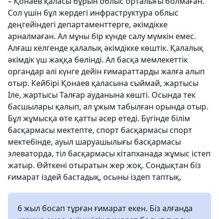
– Қонаев қаласы бұрын облыс орталығы болмаған.
Сол үшін бұл жердегі инфраструктура облыс
деңгейіндегі департаменттерге, әкімдікке
арналмаған. Ал мұны бір күнде салу мүмкін емес.
Алғаш келгенде қалалық әкімдікке көштік. Қалалық
әкімдік үш жаққа бөлінді. Ал басқа мемлекеттік
органдар әлі күнге дейін ғимараттарды жалға алып
отыр. Кейбірі Қонаев қаласына сыймай, жартысы
Іле, жартысы Талғар ауданына көшті. Осында тек
басшылары қалып, ал ұжым табылған орында отыр.
Бұл жұмысқа өте қатты әсер етеді. Бүгінде білім
басқармасы мектепте, спорт басқармасы спорт
мектебінде, ауыл шаруашылығы басқармасы
элеваторда, тіл басқармасы кітапханада жұмыс істеп
жатыр. Өйткені отыратын жер жоқ. Сондықтан біз
ғимарат іздей бастадық, осыны іздеп таптық.
6 жыл босап тұрған ғимарат екен. Біз алғанда