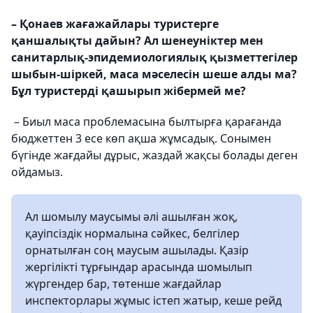
– Қонаев жағажайлары туристерге
қаншалықты дайын? Ал шенеуніктер мен
санитарлық-эпидемиологиялық қызметтегілер
шыбын-шіркей, маса мәселесін шеше алды ма?
Бұл туристерді қашырып жібермей ме?
– Биыл маса проблемасына былтырға қарағанда
бюджеттен 3 есе көп ақша жұмсадық. Сонымен
бүгінде жағдайы дұрыс, жаздай жақсы болады деген
ойдамыз.
Ал шомылу маусымы әлі ашылған жоқ,
қауіпсіздік нормалына сәйкес, белгілер
орнатылған соң маусым ашылады. Қазір
жергілікті тұрғындар арасында шомылып
жүргендер бар, төтенше жағдайлар
инспекторлары жұмыс істеп жатыр, кеше рейд