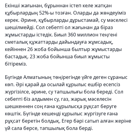
Екінші жағынан, бұрыннан істеп келе жатқан
құбырлардың 52%-ы тозған. Оларды да жөндеуіміз
керек. Әрине, құбырларды дұрыстамай, су мәселесі
шешілмейді. Сол себепті ол жағынан да біраз
жұмыстарды істедік. Биыл 360 миллион теңгені
сметалық құжаттарды дайындауға жұмсадық,
кейіннен 26 жоба бойынша былтыр жұмыстарды
бастадық. 23 жоба бойынша биыл жұмысты
бітіреміз.
Бүгінде Алматының төңірегінде үйге деген сұраныс
көп. Әрі қарай да осылай құрылыс ешбір есепсіз
жүргізілсе, әрине, су тапшылығы бола береді. Сол
себепті біз алдымен су, газ, жарық мәселесін
шешкеннен соң ғана құрылысқа рұқсат беруге
көштік. Бүгінде кешенді құрылыс жүргізуге ғана
рұқсат беретін болдық. Егер бәрі сатып алған жеріне
үй сала берсе, тапшылық бола берді.