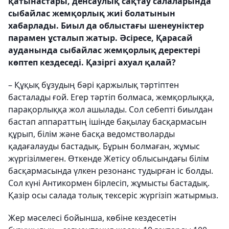
қатынастары, денсаулық сақтау салаларында
сыбайлас жемқорлық жиі болатынын
хабарлады. Биыл да облыстағы шенеуніктер
парамен ұсталып жатыр. Әсіресе, Қарасай
ауданында сыбайлас жемқорлық деректері
көптеп кездеседі. Қазіргі ахуал қалай?
– Құқық бұзудың бәрі қаржылық тәртіптен
басталады ғой. Егер тәртіп болмаса, жемқорлыққа,
парақорлыққа жол ашылады. Сол себепті биылдан
бастап аппараттың ішінде бақылау басқармасын
құрып, білім және басқа ведомстволарды
қадағалауды бастадық. Бұрын болмаған, жұмыс
жүргізілмеген. Өткенде Жетісу облысындағы білім
басқармасында үлкен резонанс тудырған іс болды.
Сол күні Антикормен бірлесіп, жұмысты бастадық.
Қазір осы салада толық тексеріс жүргізіп жатырмыз.
Жер мәселесі бойынша, көбіне кездесетін