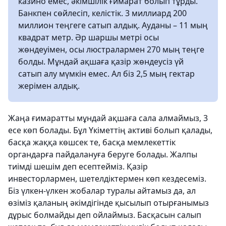
казино емес, әкімшілік ғимарат болып тұрды.
Банкпен сөйлесіп, келістік. 3 миллиард 200
миллион теңгеге сатып алдық. Ауданы – 11 мың
квадрат метр. Әр шаршы метрі осы
жөндеуімен, осы люстралармен 270 мың теңге
болды. Мұндай ақшаға қазір жөндеусіз үй
сатып алу мүмкін емес. Ал біз 2,5 мың гектар
жерімен алдық.
Жаңа ғимаратты мұндай ақшаға сала алмаймыз, 3
есе көп болады. Бұл Үкіметтің активі болып қалады,
басқа жаққа көшсек те, басқа мемлекеттік
органдарға пайдалануға беруге болады. Жалпы
тиімді шешім деп есептейміз. Қазір
инвесторлармен, шетелдіктермен көп кездесеміз.
Біз үлкен-үлкен жобалар туралы айтамыз да, ал
өзіміз қаланың әкімдігінде қысылып отырғанымыз
дұрыс болмайды деп ойлаймыз. Басқасын салып