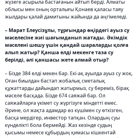
жүзеге асырыла бастағанын айтып берді. Алматы
облысы мен оның орталығы Қонаев қаласы таяу
жылдары қалай дамитыны жайында да әңгімеледі.
– Марат Елеусізұлы, тұрғындар өңірдегі ауыз су
мәселесіне жиі шағымданып жатады. Әкімдік
мәселені шешу үшін қандай шараларды қолға
алып жатыр? Қанша елді мекенге таза су
берілді, әлі қаншасы жете алмай отыр?
– Бізде 384 елді мекен бар. Екі-ақ ауылда ауыз су жоқ.
Оған биылдан бастап жобалық сметалық
құжаттарды дайындап жатырмыз, су береміз, бірақ
мәселе басқада. Бізде 674 саяжай бар. Ол
саяжайларға үкімет су жүргізуге міндетті емес.
Әрине, ол жақта адамдар өз күшімен су өткізген,
басқа мердігер, инвестор тапқан. Олардың суы
күнделікті бола бермейді. Жаз кезінде судың
қысымы немесе құбырдың қимасы кішкентай