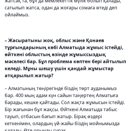
жатсақ та, бұл да мемлекеттік мүлік болып қалады,
сатылып жатса, одан да жоғары сомаға өтеді деп
ойлаймыз.
– Жасыратыны жоқ, облыс және Қонаев
тұрғындарының көбі Алматыда жұмыс істейді,
өйткені облыстың өзінде жұмыссыздық
мәселесі бар. Бұл проблема көптен бері айтылып
келеді. Мұны шешу үшін қандай жұмыстар
атқарылып жатыр?
– Алматының төңірегінде біздің төрт ауданымыз
бар. 400 мың адам күн сайын таңертең Алматыға
барады, кешке қайтады. Сол жақта жұмысын істейді.
Бір жағынан бұл жақсы. Өйткені Алматыда табыс
тауып, отбасын бағып жатыр. Бірақ өздері
кеткенімен, олардың үй-жайы біздің мойнымызда
қалады. Өте орынды сұрақ.