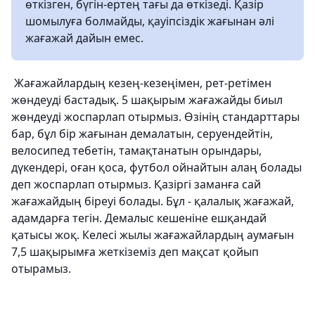
өткізген, бүгін-ертең тағы да өткізеді. Қазір
шомылуға болмайды, қауіпсіздік жағынан әлі
жағажай дайын емес.
Жағажайлардың кезең-кезеңімен, рет-ретімен
жөндеуді бастадық. 5 шақырым жағажайды биыл
жөндеуді жоспарлап отырмыз. Өзінің стандарттары
бар, бұл бір жағынан демалатын, серуендейтін,
велосипед тебетін, тамақтанатын орындары,
дүкендері, оған қоса, футбол ойнайтын алаң болады
деп жоспарлап отырмыз. Қазіргі заманға сай
жағажайдың біреуі болады. Бұл - қалалық жағажай,
адамдарға тегін. Демалыс кешеніне ешқандай
қатысы жоқ. Келесі жылы жағажайлардың аумағын
7,5 шақырымға жеткіземіз деп мақсат қойып
отырамыз.