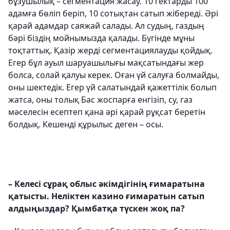
бұзушылық – сегментация жасау. 10 гектарды 100
адамға бөліп беріп, 10 сотықтан сатып жібереді. Әрі
қарай адамдар саяжай салады. Ал судың, газдың
бәрі біздің мойнымызда қалады. Бүгінде мұны
тоқтаттық. Қазір жерді сегментациялауды қойдық.
Егер бұл ауыл шаруашылығы мақсатындағы жер
болса, солай қалуы керек. Оған үй салуға болмайды,
оны шектедік. Егер үй салатындай қажеттілік болып
жатса, оны толық Бас жоспарға енгізіп, су, газ
мәселесін есептеп қана әрі қарай рұқсат беретін
болдық. Кешенді құрылыс деген – осы.
– Келесі сұрақ облыс әкімдігінің ғимаратына
қатысты. Неліктен казино ғимаратын сатып
алдыңыздар? Қымбатқа түскен жоқ па?