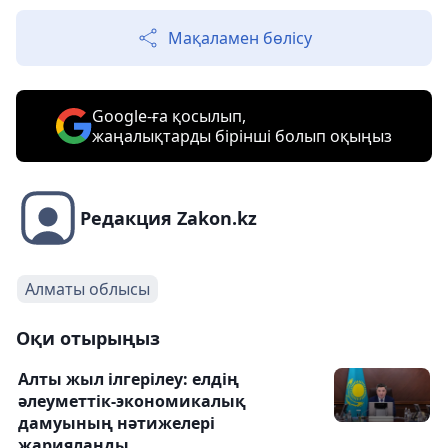
Мақаламен бөлісу
Google-ға қосылып,
жаңалықтарды бірінші болып оқыңыз
Редакция Zakon.kz
Алматы облысы
Оқи отырыңыз
Алты жыл ілгерілеу: елдің
әлеуметтік-экономикалық
дамуының нәтижелері
жарияланды