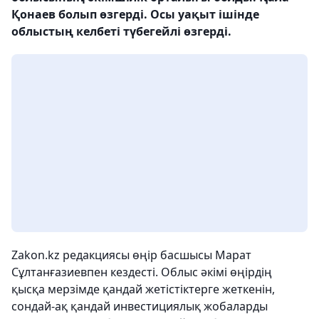
Қонаев болып өзгерді. Осы уақыт ішінде
облыстың келбеті түбегейлі өзгерді.
Zakon.kz редакциясы өңір басшысы Марат
Сұлтанғазиевпен кездесті. Облыс әкімі өңірдің
қысқа мерзімде қандай жетістіктерге жеткенін,
сондай-ақ қандай инвестициялық жобаларды