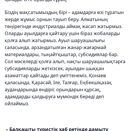
Біздің мақсатымыздың бірі – адамдарға өзі тұратын
жерде жұмыс орнын тауып беру. Алматының
төңірегінде индустриалды аймақ жасап жатырмыз.
Оларды ауылдарға қайтару үшін біраз жобаларды
қолға алып жатырмыз. Ауыл шаруашылығы
саласында, арзандатылған жанар-жағармай
материалдары, тыңайтқыштар, субсидиялар бар.
Сол мәселерді қолға алып, нақты шаруашылықтарға
субсидияларды жеткізсек, ауылдан шыққан
азаматтар қайтады деп үміттенеміз. Қонаев
қаласында, Қарасай, Іле, Талғар, Еңбекшіқазақ
аудандарында өндіріс орындарын құрсақ,
адамдарды қалдыруға мүмкіндік береді деп
ойлаймыз.
– Балқашты туристік хаб ретінде дамыту