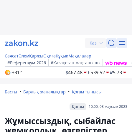
Қаз
Саясат
Әлем
Қаржы
Оқиға
Құқық
Мақалалар
#Референдум-2026
#Қазақстан мақтанышы
+31°
$
467.48
€
539.52
₽
5.73
Басты
Барлық жаңалықтар
Қоғам тынысы
Қоғам
10:00, 08 маусым 2023
Жұмыссыздық, сыбайлас
жемқорлық, өзгерістер