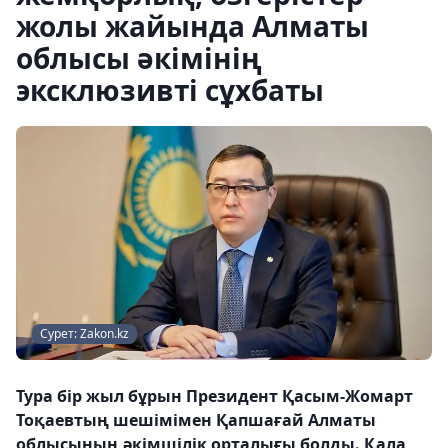
жолы жайында Алматы
облысы әкімінің
эксклюзивті сұхбаты
Сурет: Zakon.kz
Тура бір жыл бұрын Президент Қасым-Жомарт
Тоқаевтың шешімімен Қапшағай Алматы
облысының әкімшілік орталығы болды. Қала