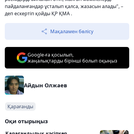
пайдаланғандар ұсталып қалса, жазасын алады", –
деп ескертіп қойды ҚР ҚМА .
Мақаламен бөлісу
Google-ға қосылып,
жаңалықтарды бірінші болып оқыңыз
Айдын Олжаев
Қарағанды
Оқи отырыңыз
Қарағандылық кәсіпкер