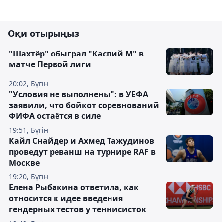
Оқи отырыңыз
"Шахтёр" обыграл "Каспий М" в
матче Первой лиги
20:02, Бүгін
"Условия не выполнены": в УЕФА
заявили, что бойкот соревнований
ФИФА остаётся в силе
19:51, Бүгін
Кайл Снайдер и Ахмед Тажудинов
проведут реванш на турнире RAF в
Москве
19:20, Бүгін
Елена Рыбакина ответила, как
относится к идее введения
гендерных тестов у теннисисток