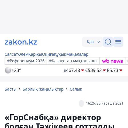
Қаз
Саясат
Әлем
Қаржы
Оқиға
Құқық
Мақалалар
#Референдум-2026
#Қазақстан мақтанышы
+23°
$
467.48
€
539.52
₽
5.73
Басты
Барлық жаңалықтар
Салық
16:26, 30 қараша 2021
«ГорСнабқа» директор
болған Тәжікеев сотталды