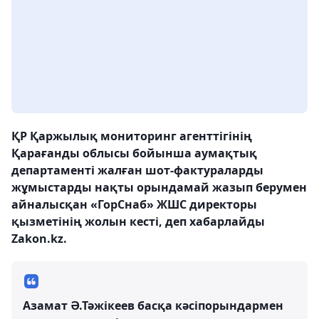
ҚР Қаржылық мониторинг агенттігінің
Қарағанды облысы бойынша аумақтық
департаменті жалған шот-фактураларды
жұмыстарды нақты орындамай жазып берумен
айналысқан «ГорСнаб» ЖШС директоры
қызметінің жолын кесті, деп хабарлайды
Zakon.kz.
Азамат Ә.Тәжікеев басқа кәсіпорындармен