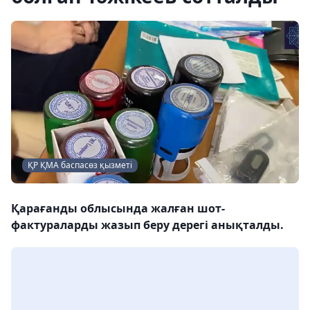
ҚР ҚМА баспасөз қызметі
Қарағанды облысында жалған шот-
фактураларды жазып беру дерегі анықталды.