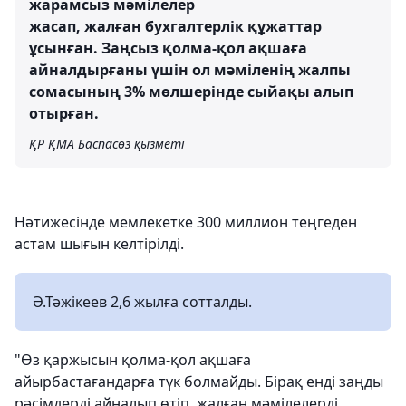
жарамсыз мәмілелер
жасап, жалған бухгалтерлік құжаттар
ұсынған. Заңсыз қолма-қол ақшаға
айналдырғаны үшін ол мәміленің жалпы
сомасының 3% мөлшерінде сыйақы алып
отырған.
ҚР ҚМА Баспасөз қызметі
Нәтижесінде мемлекетке 300 миллион теңгеден
астам шығын келтірілді.
Ә.Тәжікеев 2,6 жылға сотталды.
"Өз қаржысын қолма-қол ақшаға
айырбастағандарға түк болмайды. Бірақ енді заңды
рәсімдерді айналып өтіп, жалған мәмілелерді