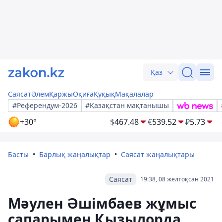
Қаз
Саясат
Әлем
Қаржы
Оқиға
Құқық
Мақалалар
#Референдум-2026
#Қазақстан мақтанышы
+30°
$
467.48
€
539.52
₽
5.73
Басты
Барлық жаңалықтар
Саясат жаңалықтары
Саясат
19:38, 08 желтоқсан 2021
Мәулен Әшімбаев жұмыс
сапарымен Қызылорда