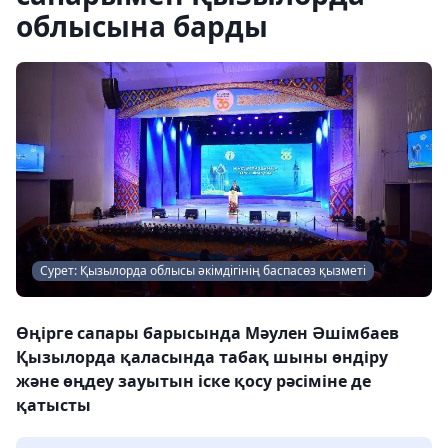
облысына барды
Сурет: Қызылорда облысы әкімдігінің баспасөз қызметі
Өңірге сапары барысында Мәулен Әшімбаев
Қызылорда қаласында табақ шыны өндіру
және өңдеу зауытын іске қосу рәсіміне де
қатысты