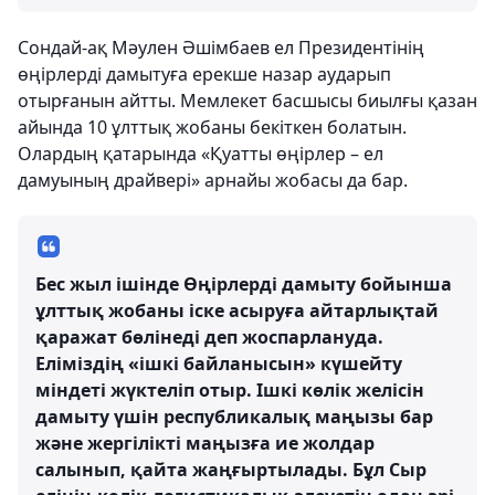
Сондай-ақ Мәулен Әшімбаев ел Президентінің
өңірлерді дамытуға ерекше назар аударып
отырғанын айтты. Мемлекет басшысы биылғы қазан
айында 10 ұлттық жобаны бекіткен болатын.
Олардың қатарында «Қуатты өңірлер – ел
дамуының драйвері» арнайы жобасы да бар.
Бес жыл ішінде Өңірлерді дамыту бойынша
ұлттық жобаны іске асыруға айтарлықтай
қаражат бөлінеді деп жоспарлануда.
Еліміздің «ішкі байланысын» күшейту
міндеті жүктеліп отыр. Ішкі көлік желісін
дамыту үшін республикалық маңызы бар
және жергілікті маңызға ие жолдар
салынып, қайта жаңғыртылады. Бұл Сыр