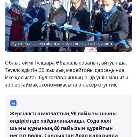
Сурет: Қызылорда облысы әкімдігінің баспасөз қызметі
Облыс әкімі Гүлшара Әбдіқалықованың айтуынша,
Тәуелсіздіктің 30 жылдық мерейтойы қарсаңында
іске қосылған бұл кәсіпорынның өңір үшін маңызы
зор әрі аймақ экономикасына оң әсер етуі тиіс.
Жергілікті шикізаттың 90 пайызы шыны
өндірісінде пайдаланылады. Сода күлі
шыны құнының 80 пайызын құрайтын
негізгі бөлік. Сондықтан Арал қаласында