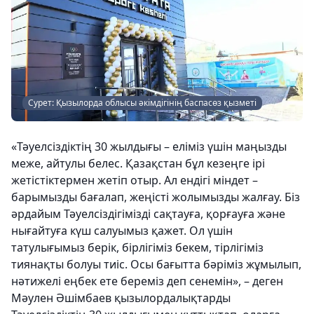
Сурет: Қызылорда облысы әкімдігінің баспасөз қызметі
«Тәуелсіздіктің 30 жылдығы – еліміз үшін маңызды
меже, айтулы белес. Қазақстан бұл кезеңге ірі
жетістіктермен жетіп отыр. Ал ендігі міндет –
барымызды бағалап, жеңісті жолымызды жалғау. Біз
әрдайым Тәуелсіздігімізді сақтауға, қорғауға және
нығайтуға күш салуымыз қажет. Ол үшін
татулығымыз берік, бірлігіміз бекем, тірлігіміз
тиянақты болуы тиіс. Осы бағытта бәріміз жұмылып,
нәтижелі еңбек ете береміз деп сенемін», – деген
Мәулен Әшімбаев қызылордалықтарды