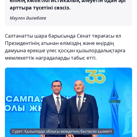
елінің көлік-логистикалық әлеуетін одан әрі
арттыра түсетіні сөзсіз.
Мәулен Әшімбаев
Салтанатты шара барысында Сенат төрағасы ел
Президентінің атынан еліміздің және өңірдің
дамуына ерекше үлес қосқан қызылордалықтарға
мемлекеттік наградаларды табыс етті.
Сурет: Қызылорда облысы әкімдігінің баспасөз қызметі