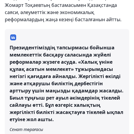
Жомарт Тоқаевтың бастамасымен Қазақстанда
саяси, әлеуметтік және экономикалық
реформалардың жаңа кезеңі басталғанын айтты.
Президентіміздің тапсырмасы бойынша
мемлекеттік басқару саласында жүйелі
реформалар жүзеге асуда. «Халық үніне
құлақ асатын мемлекет» тұжырымдасы
негізгі қағидаға айналды. Жергілікті өкілді
және атқарушы биліктің дербестігін
арттыру үшін маңызды қадамдар жасалды.
Биыл тұңғыш рет ауыл әкімдерінің тікелей
сайлауы өтті. Бұл өзгеріс халықтың
жергілікті билікті жасақтауға тікелей ықпал
етуіне жол ашты.
Сенат төрағасы