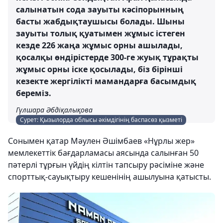
салынатын сода зауыты кәсіпорынның
басты жабдықтаушысы болады. Шыны
зауыты толық қуатымен жұмыс істеген
кезде 226 жаңа жұмыс орны ашылады,
қосалқы өндірістерде 300-ге жуық тұрақты
жұмыс орны іске қосылады, біз бірінші
кезекте жергілікті мамандарға басымдық
береміз.
Гүлшара Әбдіқалықова
Сурет: Қызылорда облысы әкімдігінің баспасөз қызметі
Сонымен қатар Мәулен Әшімбаев «Нұрлы жер»
мемлекеттік бағдарламасы аясында салынған 50
пәтерлі тұрғын үйдің кілтін тапсыру рәсіміне және
спорттық-сауықтыру кешенінің ашылуына қатысты.