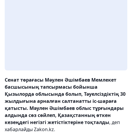
Сенат төрағасы Мәулен Әшімбаев Мемлекет
басшысының тапсырмасы бойынша
Қызылорда облысында болып, Тәуелсіздіктің 30
жылдығына арналған салтанатты іс-шараға
қатысты. Мәулен Әшімбаев облыс тұрғындары
алдында сөз сөйлеп, Қазақстанның өткен
кезеңдегі негізгі жетістіктеріне тоқталды
, деп
хабарлайды Zakon.kz.