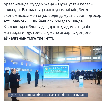
орталығында мүлдем жаңа – Нұр-Сұлтан қаласы
салынды. Елорданың салынуы еліміздің бүкіл
экономикасы мен өңірлердің дамуына серпінді әсер
етті. Мәулен Әшімбаев осы жылдар ішінде
Қызылорда облысы да қарқынды дамып, қазір
маңызды индустриялық және аграрлық өңірге
айналғанын тілге тиек етті.
Сурет: Қызылорда облысы әкімдігінің баспасөз қызметі