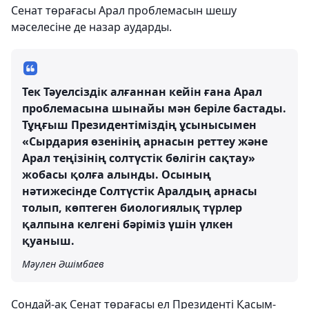
Сенат төрағасы Арал проблемасын шешу
мәселесіне де назар аударды.
Тек Тәуелсіздік алғаннан кейін ғана Арал
проблемасына шынайы мән беріле бастады.
Тұңғыш Президентіміздің ұсынысымен
«Сырдария өзенінің арнасын реттеу және
Арал теңізінің солтүстік бөлігін сақтау»
жобасы қолға алынды. Осының
нәтижесінде Солтүстік Аралдың арнасы
толып, көптеген биологиялық түрлер
қалпына келгені бәріміз үшін үлкен
қуаныш.
Мәулен Әшімбаев
Сондай-ақ Сенат төрағасы ел Президенті Қасым-