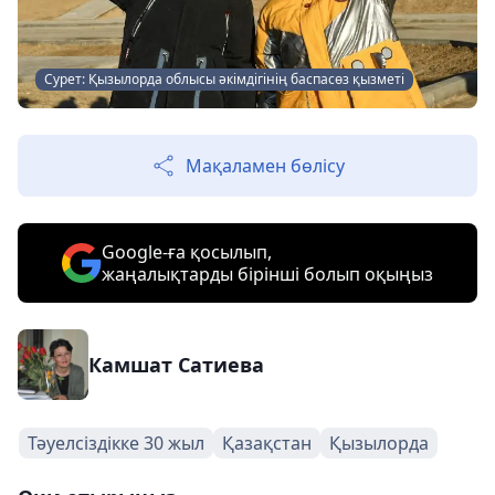
Сурет: Қызылорда облысы әкімдігінің баспасөз қызметі
Сурет: Қызылорда облысы әкімдігінің баспасөз қызметі
Мақаламен бөлісу
Google-ға қосылып,
жаңалықтарды бірінші болып оқыңыз
Камшат Сатиева
Тәуелсіздікке 30 жыл
Қазақстан
Қызылорда