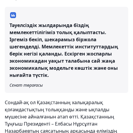
Тәуелсіздік жылдарында біздің
мемлекеттілігіміз толық қалыптасты.
Іргеміз бекіп, шекарамыз біржола
шегенделді. Мемлекеттік институттардың
берік негізі қаланды. Ескірген жоспарлы
экономикадан уақыт талабына сай жаңа
экономикалық модельге көштік және оны
нығайта түстік.
Сенат төрағасы
Сондай-ақ ол Қазақстанның халықаралық
қоғамдастықтың толыққанды және ықпалды
мүшесіне айналғанын атап өтті. Қазақстанның
Тұңғыш Президенті – Елбасы Нұрсұлтан
Назарбаевтың саясатының арқасында еліміздің