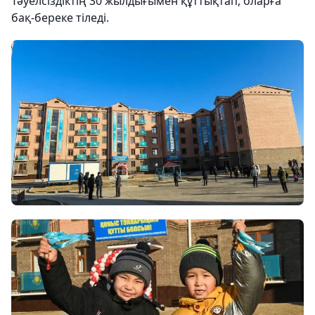
Тәуелсіздіктің 30 жылдығымен құттықтап, оларға
бақ-береке тіледі.