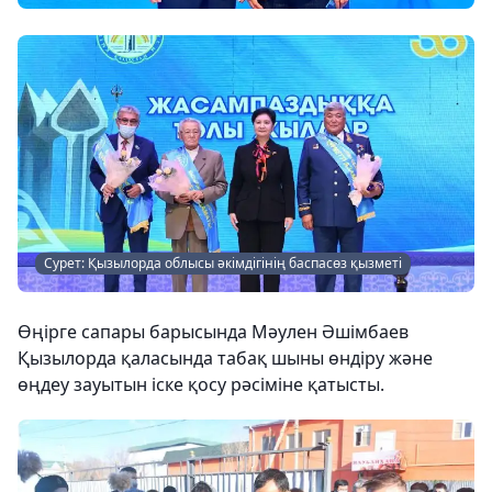
Сурет: Қызылорда облысы әкімдігінің баспасөз қызметі
Өңірге сапары барысында Мәулен Әшімбаев
Қызылорда қаласында табақ шыны өндіру және
өңдеу зауытын іске қосу рәсіміне қатысты.