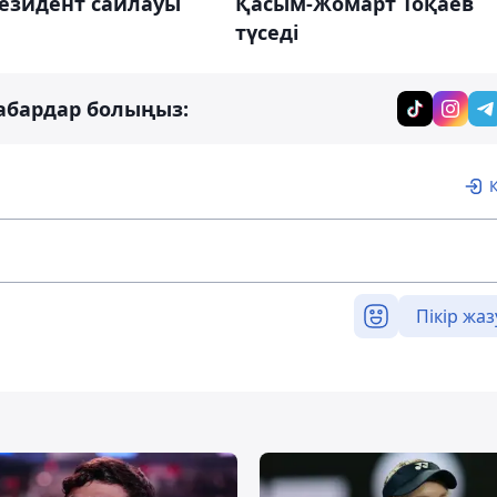
резидент сайлауы
Қасым-Жомарт Тоқаев
түседі
абардар болыңыз:
Пікір жаз