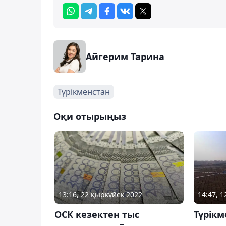
Айгерим Тарина
Түрікменстан
Оқи отырыңыз
13:16, 22 қыркүйек 2022
14:47, 
ОСК кезектен тыс
Түрікм