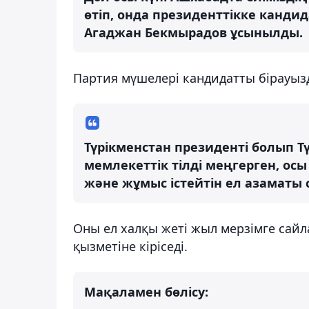
өтіп, онда президенттікке канди
Агаджан Бекмырадов ұсынылды.
Партия мүшелері кандидатты бірауыз
Түрікменстан президенті болып Тү
мемлекеттік тілді меңгерген, ос
және жұмыс істейтін ел азаматы 
Оны ел халқы жеті жыл мерзімге сайл
қызметіне кіріседі.
Мақаламен бөлісу: