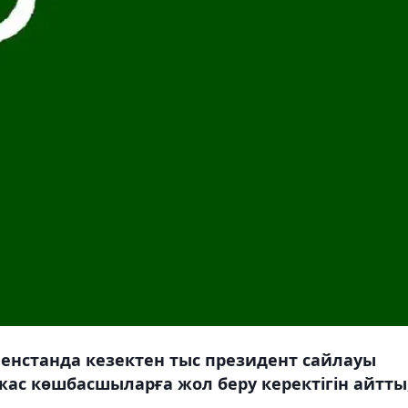
енстанда кезектен тыс президент сайлауы
жас көшбасшыларға жол беру керектігін айтты