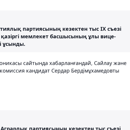
тиялық партиясының кезектен тыс IX съезі
 қазіргі мемлекет басшысының ұлы вице-
і ұсынды.
хроникасы сайтында хабарланғандай, Сайлау және
қ комиссия кандидат Сердар Бердімұхамедовты
ң Аграрлық партиясының кезектен тыс съезі