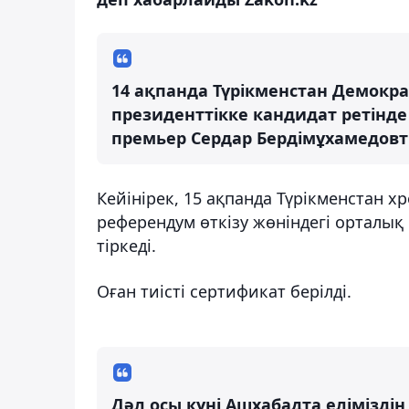
14 ақпанда Түрікменстан Демокра
президенттікке кандидат ретінде
премьер Сердар Бердімұхамедовт
Кейінірек, 15 ақпанда Түрікменстан 
референдум өткізу жөніндегі орталы
тіркеді.
Оған тиісті сертификат берілді.
Дәл осы күні Ашхабадта елімізді