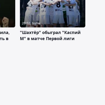
20:02, Бүгін
ила,
"Шахтёр" обыграл "Каспий
ть в
М" в матче Первой лиги