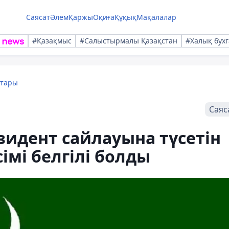
Саясат
Әлем
Қаржы
Оқиға
Құқық
Мақалалар
#Қазақмыс
#Салыстырмалы Қазақстан
#Халық бухг
қтары
Саяс
зидент сайлауына түсетін
сімі белгілі болды