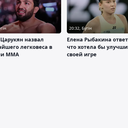
үгін
20:32, Бүгін
 Царукян назвал
Елена Рыбакина ответ
йшего легковеса в
что хотела бы улучши
ии ММА
своей игре