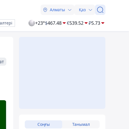
Алматы
Қаз
+23°
$
467.48
€
539.52
₽
5.73
алтері
ат
Соңғы
Танымал