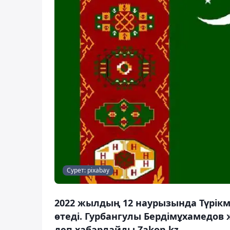
Сурет: pixabay
2022 жылдың 12 наурызында Түрікм
өтеді. Гурбангулы Бердімұхамедов 
деп хабарлайды Zakon.kz