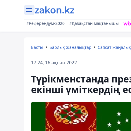
#Референдум-2026
#Қазақстан мақтанышы
Басты
Барлық жаңалықтар
Саясат жаңалы
17:24, 16 ақпан 2022
Түрікменстанда пре
екінші үміткердің е