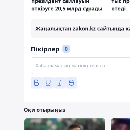
президент сайлауын
тыс п
өткізуге 20,5 млрд сұрады
өтеді
Жаңалықтан zakon.kz сайтында х
Пікірлер
0
Оқи отырыңыз