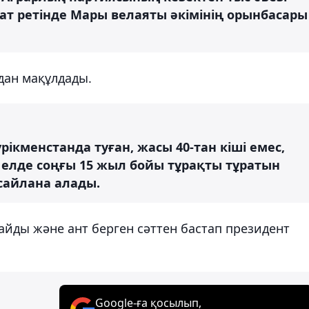
дат ретінде Мары велаяты әкімінің орынбасары
дан мақұлдады.
рікменстанда туған, жасы 40-тан кіші емес,
ы елде соңғы 15 жыл бойы тұрақты тұратын
сайлана алады.
айды және ант берген сәттен бастап президент
Google-ға қосылып,