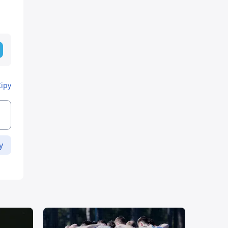
Кіру
у