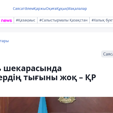
Саясат
Әлем
Қаржы
Оқиға
Құқық
Мақалалар
#Қазақмыс
#Салыстырмалы Қазақстан
#Халық бухг
қтары
Саяс
ь шекарасында
ердің тығыны жоқ – ҚР