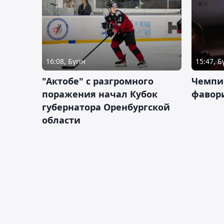
16:08, Бүгін
15:47, Б
"Актобе" с разгромного
Чемпи
поражения начал Кубок
фавор
губернатора Оренбургской
области