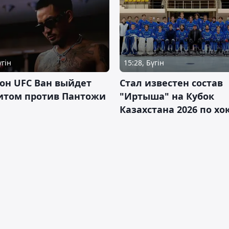
үгін
15:28, Бүгін
он UFC Ван выйдет
Стал известен состав
итом против Пантожи
"Иртыша" на Кубок
Казахстана 2026 по х