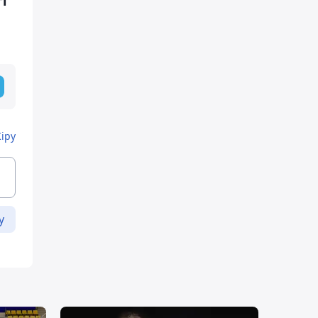
і
Кіру
у