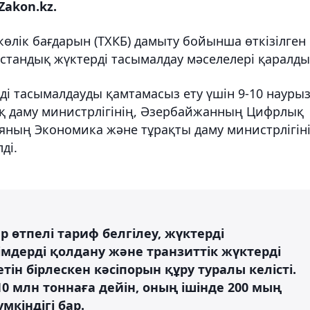
Zakon.kz.
өлік бағдарын (ТХКБ) дамыту бойынша өткізілген
қстандық жүктерді тасымалдау мәселелері қаралды
ді тасымалдауды қамтамасыз ету үшін 9-10 науры
 даму министрлігінің, Әзербайжанның Цифрлық
зияның Экономика және тұрақты даму министрлігін
ді.
 өтпелі тариф белгілеу, жүктерді
мдерді қолдану және транзиттік жүктерді
н бірлескен кәсіпорын құру туралы келісті.
 млн тоннаға дейін, оның ішінде 200 мың
кіндігі бар.