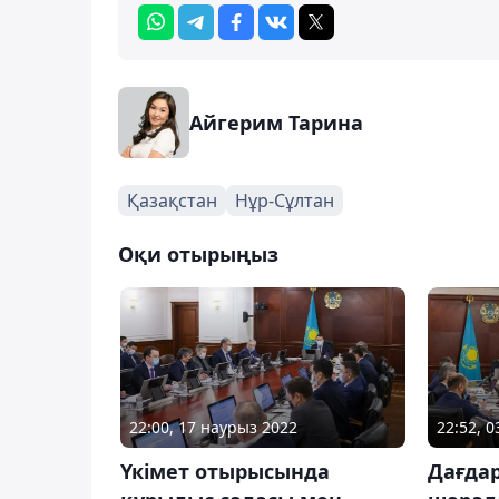
Айгерим Тарина
Қазақстан
Нұр-Сұлтан
Оқи отырыңыз
22:00, 17 наурыз 2022
22:52, 
Үкімет отырысында
Дағда