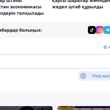
ар штабы
қарсы шаралар жөніндег
стан экономикасы
жедел штаб құрылды
елдерін талқылады
абардар болыңыз:
Пікір жаз