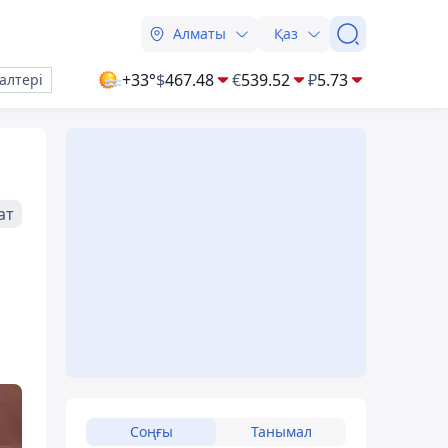
Алматы
Қаз
+33°
$
467.48
€
539.52
₽
5.73
алтері
ат
Соңғы
Танымал