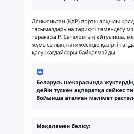
Ляньюньган (ҚХР) порты арқылы қолд
тасымалдарына тарифті төмендету мә
төрағасы Р. Баталовтың айтуынша, мем
жұмысының нәтижесінде қазіргі таңд
қалу жағдайлары байқалмайды.
Беларусь шекарасында жүктердің
дейін түскен ақпаратқа сәйкес т
бойынша аталған мәлімет растал
Мақаламен бөлісу: