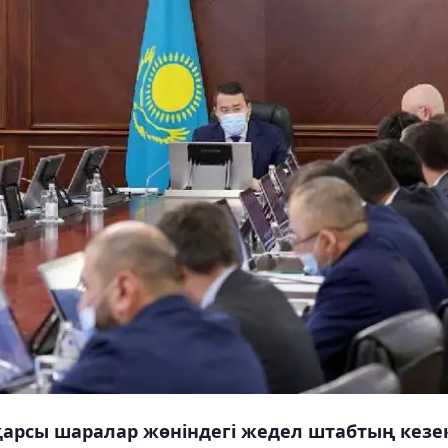
арсы шаралар жөніндегі жедел штабтың кезек