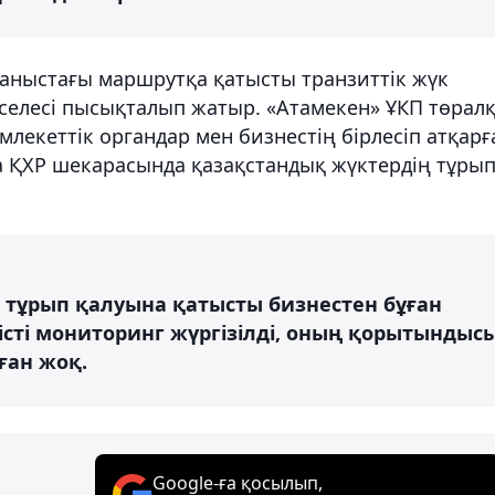
аныстағы маршрутқа қатысты транзиттік жүк
селесі пысықталып жатыр. «Атамекен» ҰКП төрал
лекеттік органдар мен бизнестің бірлесіп атқарғ
а ҚХР шекарасында қазақстандық жүктердің тұры
 тұрып қалуына қатысты бизнестен бұған
иісті мониторинг жүргізілді, оның қорытындыс
ған жоқ.
Google-ға қосылып,