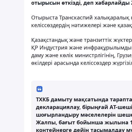
отырысын өткізді, деп хабарлайды 
Отырыста Транскаспий халықаралық к
келіссөздердің нәтижелері және қаза
Қазақстандық және транзиттік жүктер
ҚР Индустрия және инфрақұрылымдық
даму және көлік министрлігінің, Гру
өкілдері арасында келіссөздер жүргізіл
ТХКБ дамыту мақсатында тараптар
декларациялау, бірыңғай АT-шеші
шоғырландыру мәселелерін шешеті
Жалпы, бағыт бойынша жылына 10
контейнерге дейін тасымалдау мүм