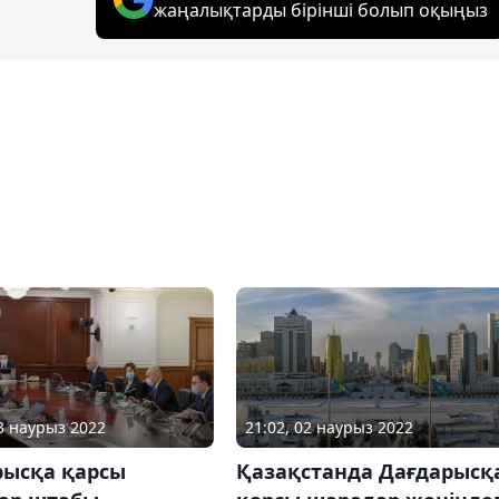
жаңалықтарды бірінші болып оқыңыз
03 наурыз 2022
21:02, 02 наурыз 2022
рысқа қарсы
Қазақстанда Дағдарысқ