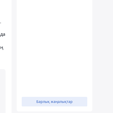
.
зда
ің
Барлық жаңалықтар