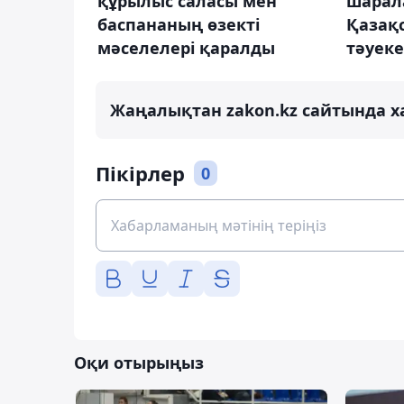
құрылыс саласы мен
шарал
баспананың өзекті
Қазақ
мәселелері қаралды
тәуек
Жаңалықтан zakon.kz сайтында х
Пікірлер
0
Оқи отырыңыз