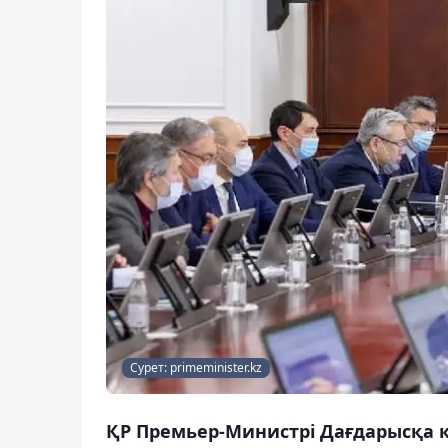
Сурет: primeminister.kz
ҚР Премьер-Министрі Дағдарысқа қ