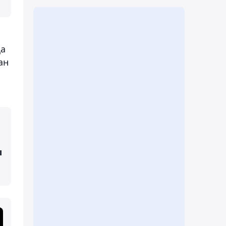
қа
ан
п
ы