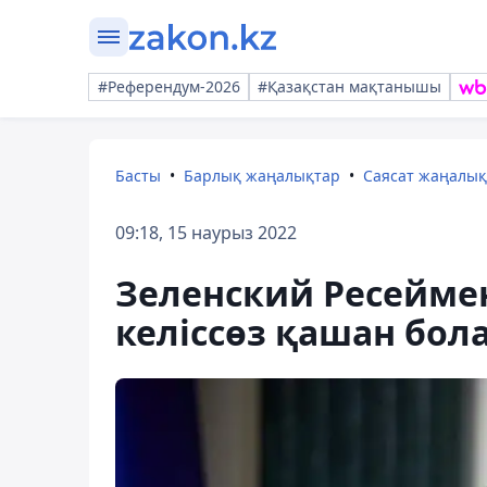
#Референдум-2026
#Қазақстан мақтанышы
Басты
Барлық жаңалықтар
Саясат жаңалы
09:18, 15 наурыз 2022
Зеленский Ресеймен 
келіссөз қашан бо