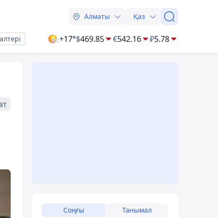
Алматы
Қаз
+17°
$
469.85
€
542.16
₽
5.78
алтері
ат
Соңғы
Танымал