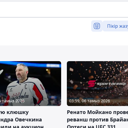
Пікір жаз
06 тамыз 2026
03:59, 06 тамыз 2026
ую клюшку
Ренато Мойкано пров
андра Овечкина
реванш против Брайа
вили на аукцион
Ортеги на UFC 331