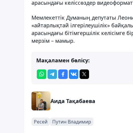
арасындағы келіссөздер видеоформат
Мемлекеттік Думаның депутаты Леони
«айтарлықтай ілгерілеушілік» байқал
арасындағы бітімгершілік келісімге бір
мерзім – мамыр.
Мақаламен бөлісу:
Аида Тақабаева
Ресей
Путин Владимир