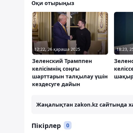
Оқи отырыңыз
12:22, 26 қараша 2025
18:23, 
Зеленский Трамппен
Зелен
келісімнің соңғы
келісс
шарттарын талқылау үшін
шақы
кездесуге дайын
Жаңалықтан zakon.kz сайтында х
Пікірлер
0