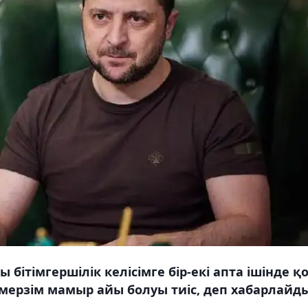
бітімгершілік келісімге бір-екі апта ішінде қ
ы мерзім мамыр айы болуы тиіс, деп хабарлайд