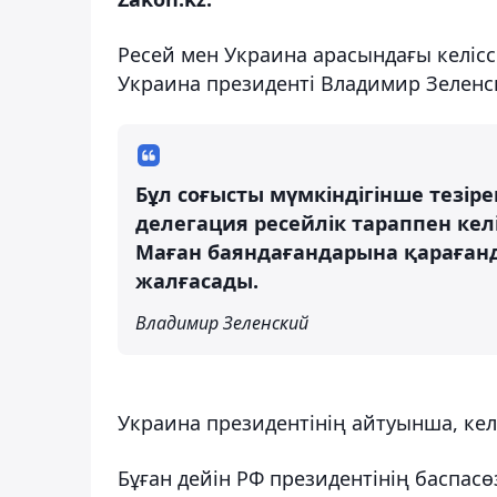
Ресей мен Украина арасындағы келісс
Украина президенті Владимир Зелен
Бұл соғысты мүмкіндігінше тезіре
делегация ресейлік тараппен кел
Маған баяндағандарына қарағанда
жалғасады.
Владимир Зеленский
Украина президентінің айтуынша, кел
Бұған дейін РФ президентінің баспа