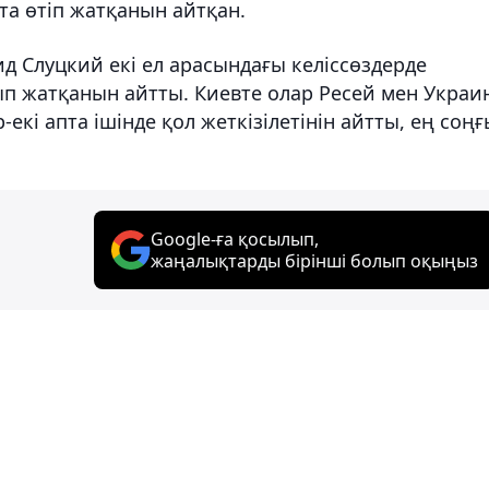
та өтіп жатқанын айтқан.
д Слуцкий екі ел арасындағы келіссөздерде
ып жатқанын айтты. Киевте олар Ресей мен Украи
-екі апта ішінде қол жеткізілетінін айтты, ең соң
Google-ға қосылып,
жаңалықтарды бірінші болып оқыңыз