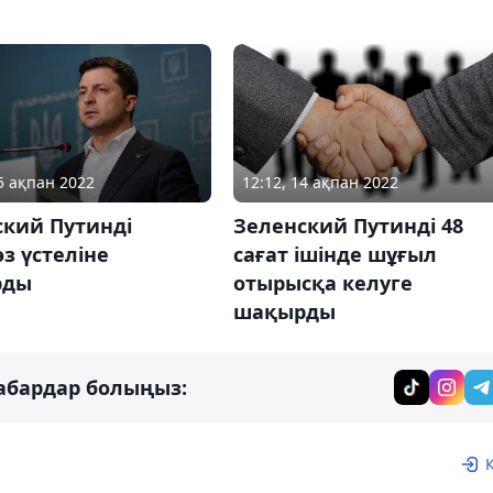
25 ақпан 2022
12:12, 14 ақпан 2022
ский Путинді
Зеленский Путинді 48
өз үстеліне
сағат ішінде шұғыл
рды
отырысқа келуге
шақырды
абардар болыңыз: