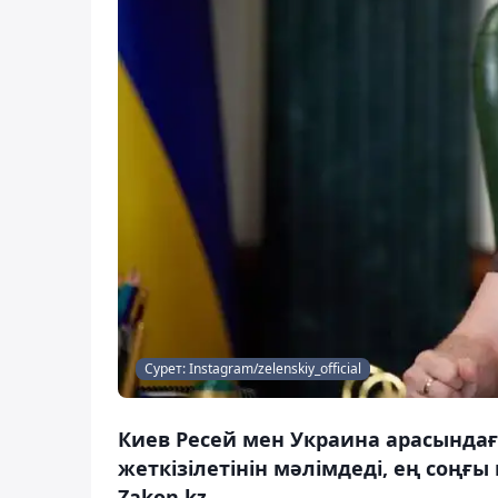
Сурет: Instagram/zelenskiy_official
Киев Ресей мен Украина арасындағы 
жеткізілетінін мәлімдеді, ең соңғ
Zakon.kz.