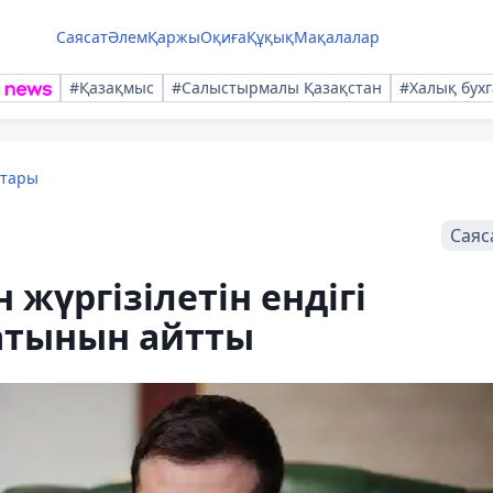
Саясат
Әлем
Қаржы
Оқиға
Құқық
Мақалалар
#Қазақмыс
#Салыстырмалы Қазақстан
#Халық бухг
қтары
Саяс
жүргізілетін ендігі
латынын айтты