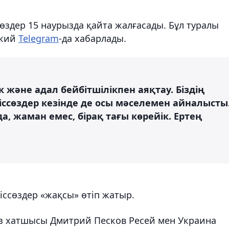
өздер 15 наурызда қайта жалғасады. Бұл туралы
ский
Telegram
-да хабарлады.
к және адал бейбітшілікпен аяқтау. Біздің
іссөздер кезінде де осы мәселемен айналысты
, жаман емес, бірақ тағы көрейік. Ертең
іссөздер «жақсы» өтіп жатыр.
сөз хатшысы Дмитрий Песков Ресей мен Украина