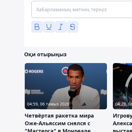
Оқи отырыңыз
04:59, 06 тамыз 2026
04:28, 
Четвёртая ракетка мира
Игров
Оже-Альяссим снялся с
Алекс
"Мастерса" в Монреале
выста