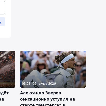
у
03:28, 06 тамыз 2026
едёт
Александр Зверев
на
сенсационно уступил на
старте "Мастерса" в