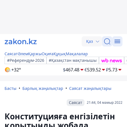
Қаз
Саясат
Әлем
Қаржы
Оқиға
Құқық
Мақалалар
#Референдум-2026
#Қазақстан мақтанышы
+32°
$
467.48
€
539.52
₽
5.73
Басты
Барлық жаңалықтар
Саясат жаңалықтары
Саясат
21:44, 04 мамыр 2022
Конституцияға енгізілетін
қорытынды жобада