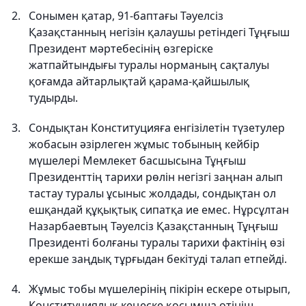
Сонымен қатар, 91-баптағы Тәуелсіз
Қазақстанның негізін қалаушы ретіндегі Тұңғыш
Президент мәртебесінің өзгеріске
жатпайтындығы туралы норманың сақталуы
қоғамда айтарлықтай қарама-қайшылық
тудырды.
Сондықтан Конституцияға енгізілетін түзетулер
жобасын әзірлеген жұмыс тобының кейбір
мүшелері Мемлекет басшысына Тұңғыш
Президенттің тарихи рөлін негізгі заңнан алып
тастау туралы ұсыныс жолдады, сондықтан ол
ешқандай құқықтық сипатқа ие емес. Нұрсұлтан
Назарбаевтың Тәуелсіз Қазақстанның Тұңғыш
Президенті болғаны туралы тарихи фактінің өзі
ерекше заңдық тұрғыдан бекітуді талап етпейді.
Жұмыс тобы мүшелерінің пікірін ескере отырып,
Конституциялық кеңеске қосымша өтініш