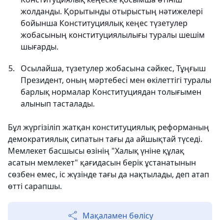
жолданды. Қорытынды отырыстың нәтижелері
бойынша Конституциялық кеңес түзетулер
жобасының конституциялылығы туралы шешім
шығарды.
Осылайша, түзетулер жобасына сәйкес, Тұңғыш
Президент, оның мәртебесі мен өкілеттігі туралы
барлық нормалар Конституциядан толығымен
алынып тасталады.
Бұл жүргізіліп жатқан конституциялық реформаның
демократиялық сипатын тағы да айшықтай түседі.
Мемлекет басшысы өзінің "Халық үніне құлақ
асатын мемлекет" қағидасын берік ұстанатынын
сөзбен емес, іс жүзінде тағы да нақтылады, деп атап
өтті сарапшы.
Мақаламен бөлісу