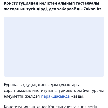
Конституциядан неліктен алынып тасталғалы
жатқанын түсіндірді, деп хабарлайды Zakon.kz.
Еуропалық құқық және адам құқықтары
сараптамалық институтының директоры бұл туралы
әлеуметтік желідегі
парақшасында
жазды.
Конституциялық кеңес Конституцияға енгізілетін