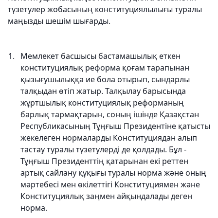
түзетулер жобасының конституциялылығы туралы
маңызды шешім шығарды.
Мемлекет басшысы бастамашылық еткен
конституциялық реформа қоғам тарапынан
қызығушылыққа ие бола отырып, сындарлы
талқыдан өтіп жатыр. Талқылау барысында
жұртшылық конституциялық реформаның
барлық тармақтарын, соның ішінде Қазақстан
Республикасының Тұңғыш Президентіне қатысты
жекелеген нормаларды Конституциядан алып
тастау туралы түзетулерді де қолдады. Бұл -
Тұңғыш Президенттің қатарынан екі реттен
артық сайлану құқығы туралы норма және оның
мәртебесі мен өкілеттігі Конституциямен және
Конституциялық заңмен айқындалады деген
норма.