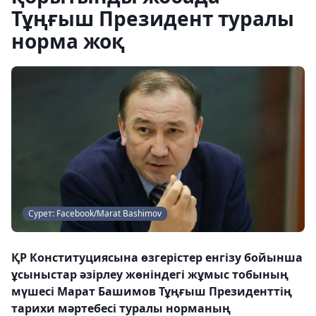
Тұңғыш Президент туралы
норма жоқ
Сурет: Facebook/Marat Bashimov
ҚР Конституциясына өзгерістер енгізу бойынша
ұсыныстар әзірлеу жөніндегі жұмыс тобының
мүшесі Марат Башимов Тұңғыш Президенттің
тарихи мәртебесі туралы норманың