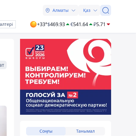
Алматы
Қаз
+33°
$
469.93
€
541.64
₽
5.71
алтері
ат
Соңғы
Танымал