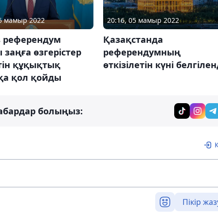
05 мамыр 2022
20:16, 05 мамыр 2022
в референдум
Қазақстанда
 заңға өзгерістер
референдумның
тін құқықтық
өткізілетін күні белгілен
қа қол қойды
абардар болыңыз:
Пікір жаз