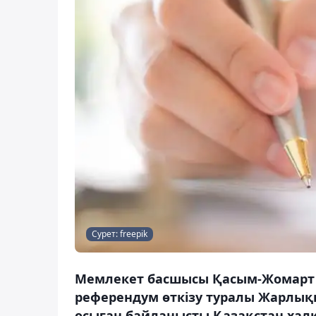
Сурет: freepik
Мемлекет басшысы Қасым-Жомарт 
референдум өткізу туралы Жарлық
осыған байланысты Қазақстан халқ