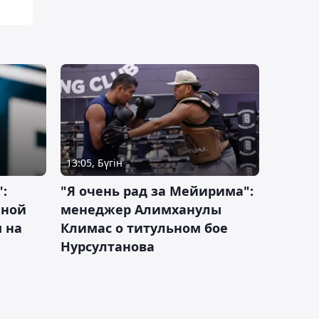
13:05, Бүгін
:
"Я очень рад за Мейирима":
чной
менеджер Алимханулы
 на
Климас о титульном бое
Нурсултанова