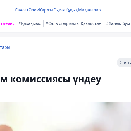
Саясат
Әлем
Қаржы
Оқиға
Құқық
Мақалалар
#Қазақмыс
#Салыстырмалы Қазақстан
#Халық бухг
қтары
Саяс
м комиссиясы үндеу