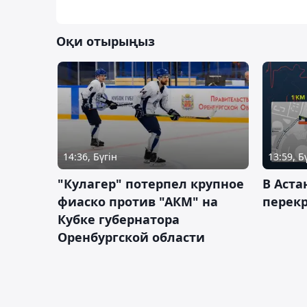
Оқи отырыңыз
14:36, Бүгін
13:59, Б
"Кулагер" потерпел крупное
В Аста
фиаско против "АКМ" на
перек
Кубке губернатора
Оренбургской области