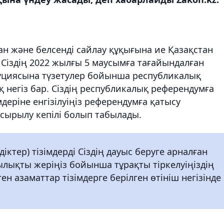
лған және белсенді сайлау құқығына ие Қазақстан
Сіздің 2022 жылғы 5 маусымға тағайындалған
уциясына түзетулер бойынша республикалық
негіз бар. Сіздің республикалық референдумға
деріне енгізілуіңіз референдумға қатысу
сырылу кепілі болып табылады.
іктер) тізімдерді Сіздің дауыс беруге арналған
ылықты жеріңіз бойынша тұрақты тіркелуіңіздің
ен азаматтар тізімдерге берілген өтініш негізінде