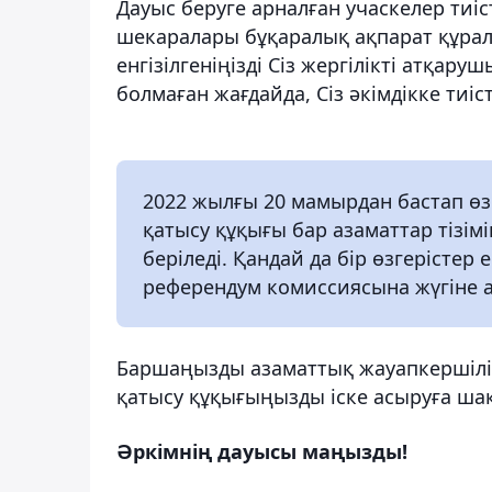
Дауыс беруге арналған учаскелер тиі
шекаралары бұқаралық ақпарат құралд
енгізілгеніңізді Сіз жергілікті атқару
болмаған жағдайда, Сіз әкімдікке тиіс
2022 жылғы 20 мамырдан бастап өз
қатысу құқығы бар азаматтар тізімін
беріледі. Қандай да бір өзгерістер е
референдум комиссиясына жүгіне а
Баршаңызды азаматтық жауапкершілі
қатысу құқығыңызды іске асыруға ша
Әркімнің дауысы маңызды!