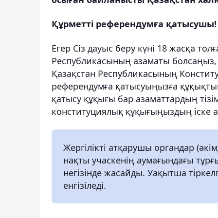
Құрметті референдумға қатысушы!
Егер Сіз дауыс беру күні 18 жасқа то
Республикасының азаматы болсаңыз, 
Қазақстан Республикасының Констит
референдумға қатысуыңызға құқықтық 
қатысу құқығы бар азаматтардың тізім
конституциялық құқығыңыздың іске а
Жергілікті атқарушы органдар (әкімд
нақты учаскенің аумағындағы тұрғ
негізінде жасайды. Уақытша тіркелг
енгізіледі.