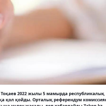
Тоқаев 2022 жылы 5 мамырда республикалық
қа қол қойды. Орталық референдум комиссия
ына үндеу жасады, деп хабарлайды Zakon.kz.