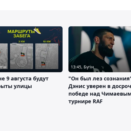
үгін
13:45, Бүгін
не 9 августа будут
"Он был лез сознания"
рыты улицы
Дэнис уверен в досро
победе над Чимаевым
турнире RAF