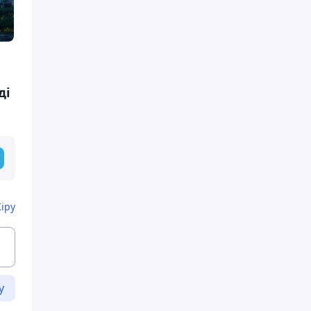
ді
Кіру
у