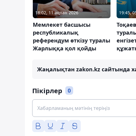
18:02, 11 ақпан 2026
19:45, 
Мемлекет басшысы
Тоқае
республикалық
туралы
референдум өткiзу туралы
енгізе
Жарлыққа қол қойды
құжат
Жаңалықтан zakon.kz сайтында х
Пікірлер
0