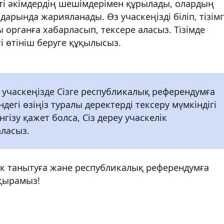
сті әкімдердің шешімдерімен құрылады, олардың
арында жарияланады. Өз учаскеңізді біліп, тізім
шы органға хабарласып, тексере аласыз. Тізімде
ті өтініш беруге құқылысыз.
 учаскеңізде Сізге республикалық референдумға
дегі өзіңіз туралы деректерді тексеру мүмкіндігі
нгізу қажет болса, Сіз дереу учаскелік
ласыз.
к танытуға және республикалық референдумға
қырамыз!