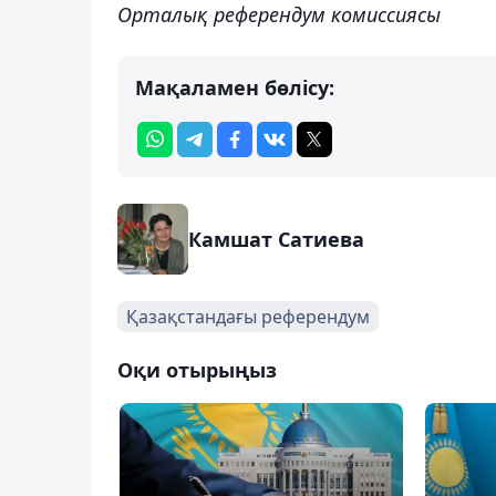
Орталық референдум комиссиясы
Мақаламен бөлісу:
Камшат Сатиева
Қазақстандағы референдум
Оқи отырыңыз