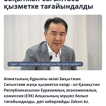
қызметке тағайындалды
Сурет: Алматы қаласы әкімдігінің баспасөз қызметі
Алматының бұрынғы әкімі Бақытжан
Сағынтаев жаңа қызметке келді - ол Қазақстан
Республикасынан Еуразиялық экономикалық
комиссия (ЕЭК) Алқасының мүшесі болып
тағайындалды, деп хабарлайды Zakon.kz.