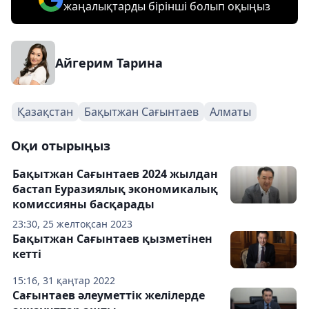
жаңалықтарды бірінші болып оқыңыз
Айгерим Тарина
Қазақстан
Бақытжан Сағынтаев
Алматы
Оқи отырыңыз
Бақытжан Сағынтаев 2024 жылдан
бастап Еуразиялық экономикалық
комиссияны басқарады
23:30, 25 желтоқсан 2023
Бақытжан Сағынтаев қызметінен
кетті
15:16, 31 қаңтар 2022
Сағынтаев әлеуметтік желілерде