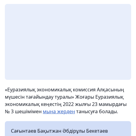
«Еуразиялық экономикалық комиссия Алқасының
мүшесін тағайындау туралы» Жоғары Еуразиялық
экономикалық кеңестің 2022 жылғы 23 мамырдағы
№ 3 шешімімен
мына жерден
танысуға болады.
Сағынтаев Бақытжан Әбдірұлы Бекетаев