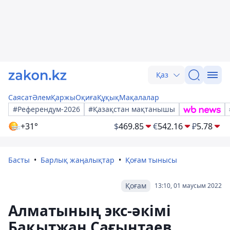
Қаз
Саясат
Әлем
Қаржы
Оқиға
Құқық
Мақалалар
#Референдум-2026
#Қазақстан мақтанышы
+31°
$
469.85
€
542.16
₽
5.78
Басты
Барлық жаңалықтар
Қоғам тынысы
Қоғам
13:10, 01 маусым 2022
Алматының экс-әкімі
Бақытжан Сағынтаев