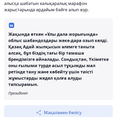
алысқа шабатын халықаралық марафон
жарыстарында әрдайым бәйге алып жүр.
Жақында өткен «Ұлы дала жорығында»
облыс шабандоздары жеке-дара озып келді.
Қазақ Адай жылқысын әлемге таныта
алсақ, бұл біздің тағы бір тамаша
брендімізге айналады. Сондықтан, Үкіметке
оны ғылыми түрде асыл тұқымды мал
ретінде тану және көбейту үшін тиісті
жұмыстарды жедел қолға алуды
тапсырамын.
Президент
Мақаламен бөлісу