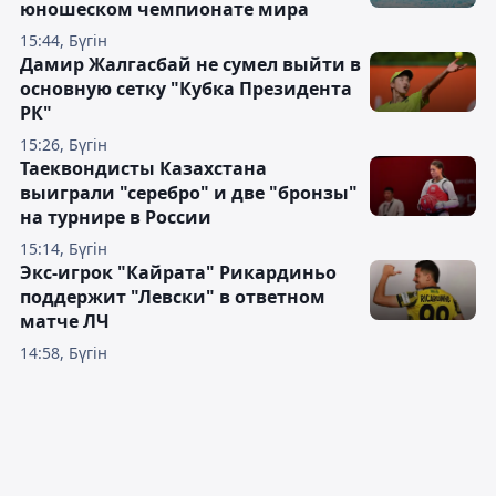
юношеском чемпионате мира
15:44, Бүгін
Дамир Жалгасбай не сумел выйти в
основную сетку "Кубка Президента
РК"
15:26, Бүгін
Таеквондисты Казахстана
выиграли "серебро" и две "бронзы"
на турнире в России
15:14, Бүгін
Экс-игрок "Кайрата" Рикардиньо
поддержит "Левски" в ответном
матче ЛЧ
14:58, Бүгін