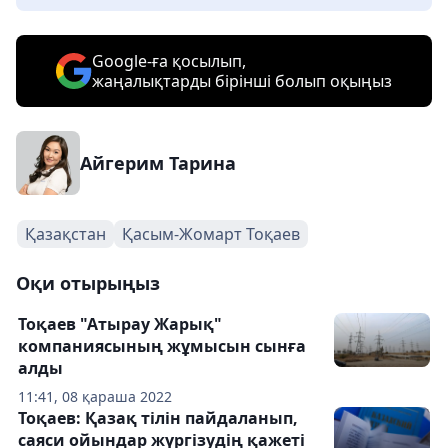
Google-ға қосылып,
жаңалықтарды бірінші болып оқыңыз
Айгерим Тарина
Қазақстан
Қасым-Жомарт Тоқаев
Оқи отырыңыз
Тоқаев "Атырау Жарық"
компаниясының жұмысын сынға
алды
11:41, 08 қараша 2022
Тоқаев: Қазақ тілін пайдаланып,
саяси ойындар жүргізудің қажеті