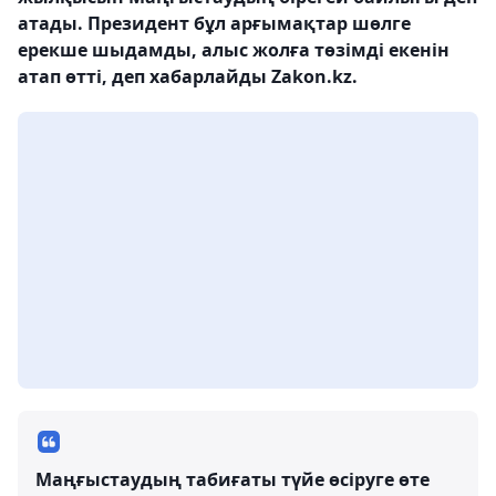
атады. Президент бұл арғымақтар шөлге
ерекше шыдамды, алыс жолға төзімді екенін
атап өтті, деп хабарлайды Zakon.kz.
Маңғыстаудың табиғаты түйе өсіруге өте