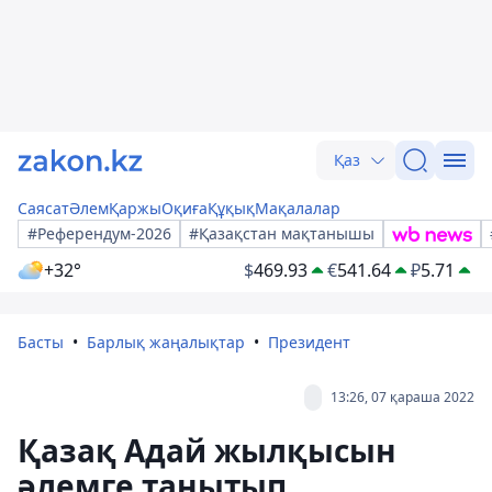
Қаз
Саясат
Әлем
Қаржы
Оқиға
Құқық
Мақалалар
#Референдум-2026
#Қазақстан мақтанышы
+32°
$
469.93
€
541.64
₽
5.71
Басты
Барлық жаңалықтар
Президент
13:26, 07 қараша 2022
Қазақ Адай жылқысын
әлемге танытып,