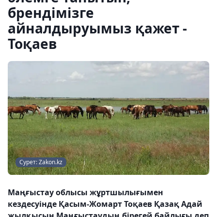
брендімізге
айналдыруымыз қажет -
Тоқаев
Сурет: Zakon.kz
Маңғыстау облысы жұртшылығымен
кездесуінде Қасым-Жомарт Тоқаев Қазақ Адай
жылқысын Маңғыстаудың бірегей байлығы деп