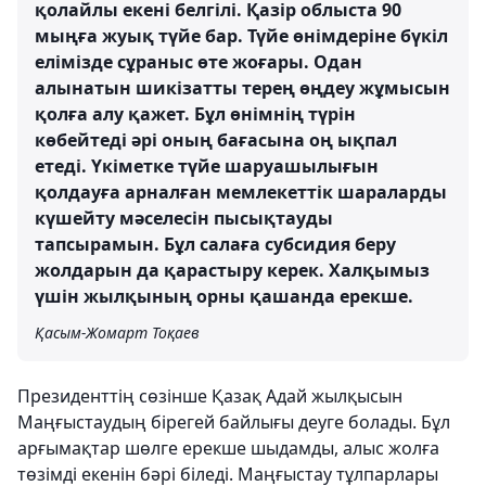
қолайлы екені белгілі. Қазір облыста 90
мыңға жуық түйе бар. Түйе өнімдеріне бүкіл
елімізде сұраныс өте жоғары. Одан
алынатын шикізатты терең өңдеу жұмысын
қолға алу қажет. Бұл өнімнің түрін
көбейтеді әрі оның бағасына оң ықпал
етеді. Үкіметке түйе шаруашылығын
қолдауға арналған мемлекеттік шараларды
күшейту мәселесін пысықтауды
тапсырамын. Бұл салаға субсидия беру
жолдарын да қарастыру керек. Халқымыз
үшін жылқының орны қашанда ерекше.
Қасым-Жомарт Тоқаев
Президенттің сөзінше Қазақ Адай жылқысын
Маңғыстаудың бірегей байлығы деуге болады. Бұл
арғымақтар шөлге ерекше шыдамды, алыс жолға
төзімді екенін бәрі біледі. Маңғыстау тұлпарлары