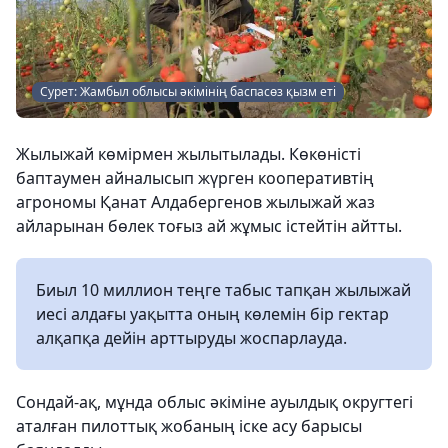
Сурет: Жамбыл облысы әкімінің баспасөз қызм еті
Жылыжай көмірмен жылытылады. Көкөністі
баптаумен айналысып жүрген кооперативтің
агрономы Қанат Алдабергенов жылыжай жаз
айларынан бөлек тоғыз ай жұмыс істейтін айтты.
Биыл 10 миллион теңге табыс тапқан жылыжай
иесі алдағы уақытта оның көлемін бір гектар
алқапқа дейін арттыруды жоспарлауда.
Сондай-ақ, мұнда облыс әкіміне ауылдық округтегі
аталған пилоттық жобаның іске асу барысы