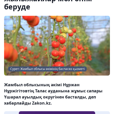
беруде
Сурет: Жамбыл облысы әкімінің баспасөз қызметі
Жамбыл облысының әкімі Нұржан
Нұржігітовтің Талас ауданына жұмыс сапары
Үшарал ауылдық округінен басталды, деп
хабарлайды Zakon.kz.