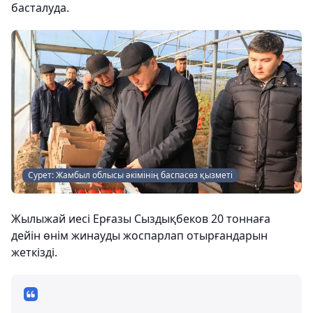
басталуда.
Сурет: Жамбыл облысы әкімінің баспасөз қызметі
Жылыжай иесі Ерғазы Сыздықбеков 20 тоннаға
дейін өнім жинауды жоспарлап отырғандарын
жеткізді.