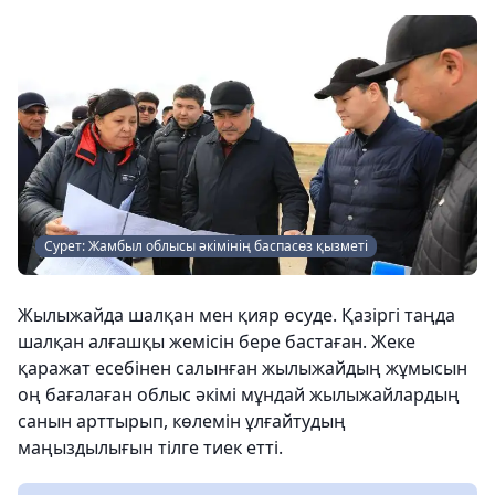
Сурет: Жамбыл облысы әкімінің баспасөз қызметі
Жылыжайда шалқан мен қияр өсуде. Қазіргі таңда
шалқан алғашқы жемісін бере бастаған. Жеке
қаражат есебінен салынған жылыжайдың жұмысын
оң бағалаған облыс әкімі мұндай жылыжайлардың
санын арттырып, көлемін ұлғайтудың
маңыздылығын тілге тиек етті.