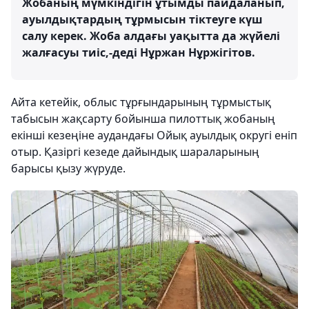
Жобаның мүмкіндігін ұтымды пайдаланып,
ауылдықтардың тұрмысын тіктеуге күш
салу керек. Жоба алдағы уақытта да жүйелі
жалғасуы тиіс,-деді Нұржан Нұржігітов.
Айта кетейік, облыс тұрғындарының тұрмыстық
табысын жақсарту бойынша пилоттық жобаның
екінші кезеңіне аудандағы Ойық ауылдық округі еніп
отыр. Қазіргі кезеде дайындық шараларының
барысы қызу жүруде.