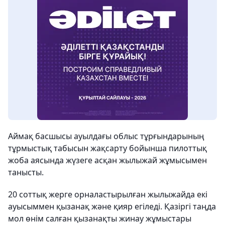
Аймақ басшысы ауылдағы облыс тұрғындарының
тұрмыстық табысын жақсарту бойынша пилоттық
жоба аясында жүзеге асқан жылыжай жұмысымен
танысты.
20 соттық жерге орналастырылған жылыжайда екі
ауысыммен қызанақ және қияр егіледі. Қазіргі таңда
мол өнім салған қызанақты жинау жұмыстары