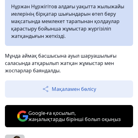
Нұржан Нұржігітов алдағы уақытта жылыжайы
иелерінің бірқатар шығындарын өтеп беру
мақсатында мемлекет тарапынан қолдаулар
қарастыру бойынша жұмыстар жүргізіліп
жатқандығын жеткізді.
Мұнда аймақ басшысына ауыл шаруашылығы
саласында атқарылып жатқан жұмыстар мен
жоспарлар баяндалды.
Мақаламен бөлісу
Google-ға қосылып,
жаңалықтарды бірінші болып оқыңыз