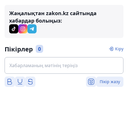
Жаңалықтан zakon.kz сайтында
хабардар болыңыз:
Пікірлер
0
Кіру
Пікір жазу