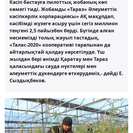
Кәсіп бастауға пилоттық жобаның көп
көмегі тиді. Жобамды «Тараз» Әлеуметтік
кәсіпкерлік корпарациясы» АҚ мақұлдап,
кәсібімді жүзеге асыру үшін сегіз миллион
теңгені 2,5 пайызбен берді. Бүгінде алған
несиемізді толық жауып тастадық.
«Талас-2020» кооперативі тарапынан да
айтарлықтай қолдау көрсетілуде. Үш
жылдан бері өнімді Қаратау мен Тараз
қаласындағы сауда нүктелері мен
әлеуметтік дүкендерге өткерудеміз,- дейді Е.
Сыздықбеков.