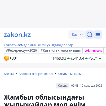
Қаз
Саясат
Әлем
Қаржы
Оқиға
Құқық
Мақалалар
#Референдум-2026
#Қазақстан мақтанышы
+30°
$
469.93
€
541.64
₽
5.71
Басты
Барлық жаңалықтар
Қоғам тынысы
Қоғам
09:43, 10 қараша 2022
Жамбыл облысындағы
жылыжайлар мол өнім