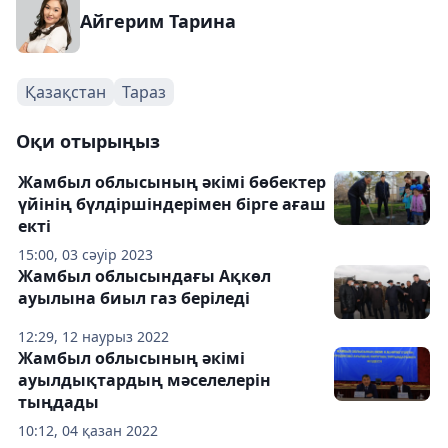
Айгерим Тарина
Қазақстан
Тараз
Оқи отырыңыз
Жамбыл облысының әкімі бөбектер
үйінің бүлдіршіндерімен бірге ағаш
екті
15:00, 03 сәуір 2023
Жамбыл облысындағы Ақкөл
ауылына биыл газ беріледі
12:29, 12 наурыз 2022
Жамбыл облысының әкімі
ауылдықтардың мәселелерін
тыңдады
10:12, 04 қазан 2022