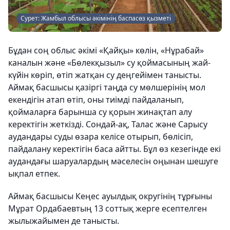
Сурет: Жамбыл облысы әкімінің баспасөз қызметі
Бұдан соң облыс әкімі «Қайқы» көлін, «Нұрабай»
каналын және «Бөлекқызыл» су қоймасының жай-
күйін көріп, өтіп жатқан су деңгейімен танысты.
Аймақ басшысы қазіргі таңда су мөлшерінің мол
екендігін атап өтіп, оны тиімді пайдаланып,
қоймаларға барынша су қорын жинақтап алу
керектігін жеткізді. Сондай-ақ, Талас және Сарысу
аудандары суды өзара келісе отырып, бөлісіп,
пайдалану керектігін баса айтты. Бұл өз кезегінде екі
аудандағы шаруалардың мәселесін оңынан шешуге
ықпал етпек.
Аймақ басшысы Кеңес ауылдық округінің тұрғыны
Мұрат Ордабаевтың 13 соттық жерге есептелген
жылыжайымен де танысты.