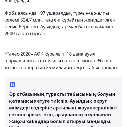
баяндалды.
Жоба аясында 197 үшаралдық тұрғынға жалпы
көлемі 524,7 млн. теңгені құрайтын жеңілдетілген
несие берілген. Ауылдықтар мал басын шамамен
2000-ға арттырған.
«Талас-2020» АӨК құрылып, 18 дана ауыл
шаруашалығы техникасы сатып алынған. Өткен
жылы кооператив 25 миллион теңге табыс тапқан.
Әр отбасының тұрақты табысының болуын
қатамасыз етуге тиіспіз. Ауылдық округ
әкімдері өздеріне артылған жауапкершілікті
сезініп әрекет етіп, әр ауланың ахуалынан
жақсы хабардар болып отыруы маңызды.