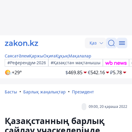
Қаз
Саясат
Әлем
Қаржы
Оқиға
Құқық
Мақалалар
#Референдум-2026
#Қазақстан мақтанышы
+29°
$
469.85
€
542.16
₽
5.78
Басты
Барлық жаңалықтар
Президент
09:00, 20 қараша 2022
Қазақстанның барлық
сайлау учаскелерінде