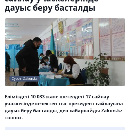
дауыс беру басталды
Сурет: Zakon.kz
Еліміздегі 10 033 және шетелдегі 17 сайлау
учаскесінде кезектен тыс президент сайлауына
дауыс беру басталды, деп хабарлайды Zakon.kz
тілшісі.