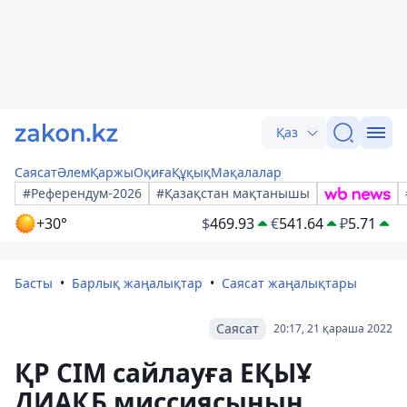
Қаз
Саясат
Әлем
Қаржы
Оқиға
Құқық
Мақалалар
#Референдум-2026
#Қазақстан мақтанышы
+30°
$
469.93
€
541.64
₽
5.71
Басты
Барлық жаңалықтар
Саясат жаңалықтары
Саясат
20:17, 21 қараша 2022
ҚР СІМ сайлауға ЕҚЫҰ
ДИАҚБ миссиясының