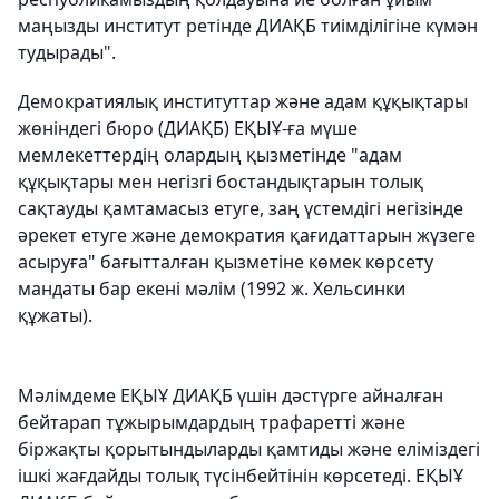
маңызды институт ретінде ДИАҚБ тиімділігіне күмән
тудырады".
Демократиялық институттар және адам құқықтары
жөніндегі бюро (ДИАҚБ) ЕҚЫҰ-ға мүше
мемлекеттердің олардың қызметінде "адам
құқықтары мен негізгі бостандықтарын толық
сақтауды қамтамасыз етуге, заң үстемдігі негізінде
әрекет етуге және демократия қағидаттарын жүзеге
асыруға" бағытталған қызметіне көмек көрсету
мандаты бар екені мәлім (1992 ж. Хельсинки
құжаты).
Мәлімдеме ЕҚЫҰ ДИАҚБ үшін дәстүрге айналған
бейтарап тұжырымдардың трафаретті және
біржақты қорытындыларды қамтиды және еліміздегі
ішкі жағдайды толық түсінбейтінін көрсетеді. ЕҚЫҰ