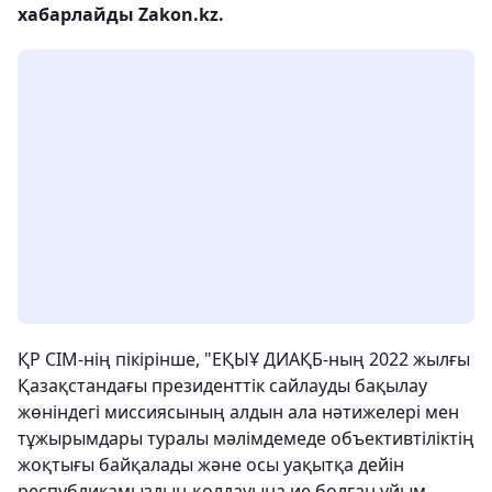
хабарлайды Zakon.kz.
ҚР СІМ-нің пікірінше, "ЕҚЫҰ ДИАҚБ-ның 2022 жылғы
Қазақстандағы президенттік сайлауды бақылау
жөніндегі миссиясының алдын ала нәтижелері мен
тұжырымдары туралы мәлімдемеде объективтіліктің
жоқтығы байқалады және осы уақытқа дейін
республикамыздың қолдауына ие болған ұйым