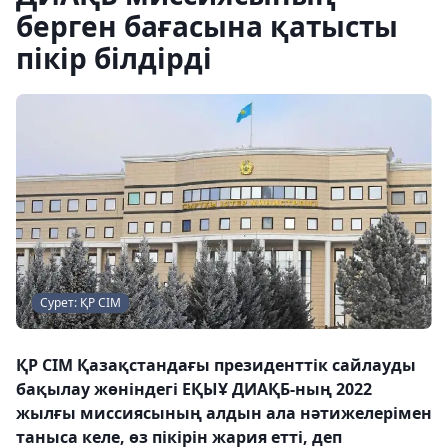
берген бағасына қатысты
пікір білдірді
Сурет: ҚР СІМ
ҚР СІМ Қазақстандағы президенттік сайлауды
бақылау жөніндегі ЕҚЫҰ ДИАҚБ-ның 2022
жылғы миссиясының алдын ала нәтижелерімен
таныса келе, өз пікірін жария етті, деп