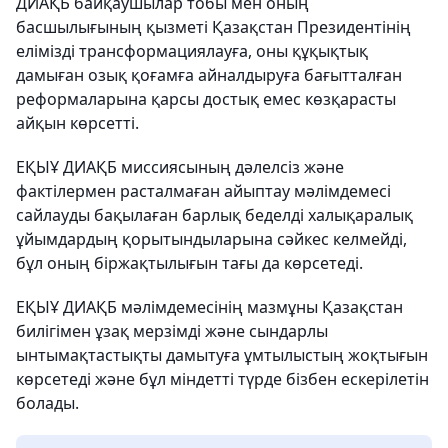
ДИАҚБ байқаушылар тобы мен оның
басшылығының қызметі Қазақстан Президентінің
елімізді трансформациялауға, оны құқықтық
дамыған озық қоғамға айналдыруға бағытталған
реформаларына қарсы достық емес көзқарасты
айқын көрсетті.
ЕҚЫҰ ДИАҚБ миссиясының дәлелсіз және
фактілермен расталмаған айыптау мәлімдемесі
сайлауды бақылаған барлық беделді халықаралық
ұйымдардың қорытындыларына сәйкес келмейді,
бұл оның біржақтылығын тағы да көрсетеді.
ЕҚЫҰ ДИАҚБ мәлімдемесінің мазмұны Қазақстан
билігімен ұзақ мерзімді және сындарлы
ынтымақтастықты дамытуға ұмтылыстың жоқтығын
көрсетеді және бұл міндетті түрде бізбен ескерілетін
болады.