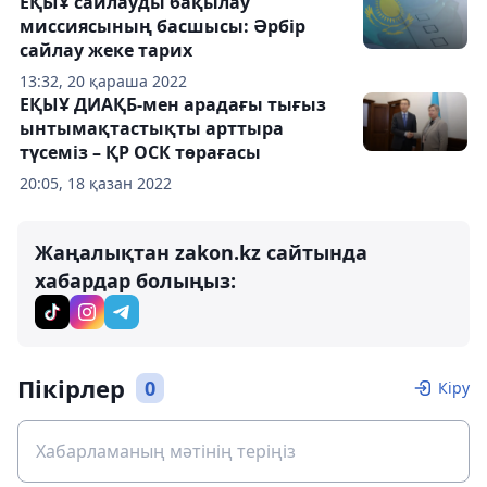
ЕҚЫҰ сайлауды бақылау
миссиясының басшысы: Әрбір
сайлау жеке тарих
13:32, 20 қараша 2022
ЕҚЫҰ ДИАҚБ-мен арадағы тығыз
ынтымақтастықты арттыра
түсеміз – ҚР ОСК төрағасы
20:05, 18 қазан 2022
Жаңалықтан zakon.kz сайтында
хабардар болыңыз:
Пікірлер
0
Кіру