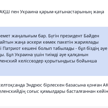
ы АҚШ пен Украина қарым-қатынастарының жаңа
ремет жаңалығым бар. Бүгін президент Байден
айтын жаңа әскери көмек пакетін жариялады
і Патриот кешені болып табылады - бұл біздің әуе
. Бұл Украина үшін тиімді әуе қалқанын
Зеленский келіссөздер қорытындысы бойынша
желтоқсанда Эндрюс бірлескен базасына қонған 
еленскийдің соғыс қимылдары басталғаннан кейін