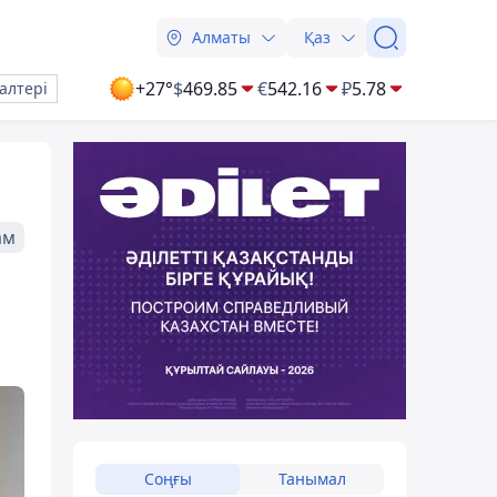
Алматы
Қаз
+27°
$
469.85
€
542.16
₽
5.78
алтері
ам
Соңғы
Танымал