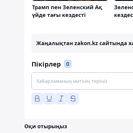
Трамп пен Зеленский Ақ
Зелен
үйде тағы кездесті
кездес
Жаңалықтан zakon.kz сайтында х
Пікірлер
0
Оқи отырыңыз