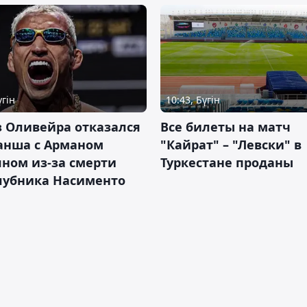
үгін
10:43, Бүгін
 Оливейра отказался
Все билеты на матч
анша с Арманом
"Кайрат" – "Левски" в
ном из-за смерти
Туркестане проданы
лубника Насименто