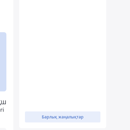
АҚШ
гі
Барлық жаңалықтар