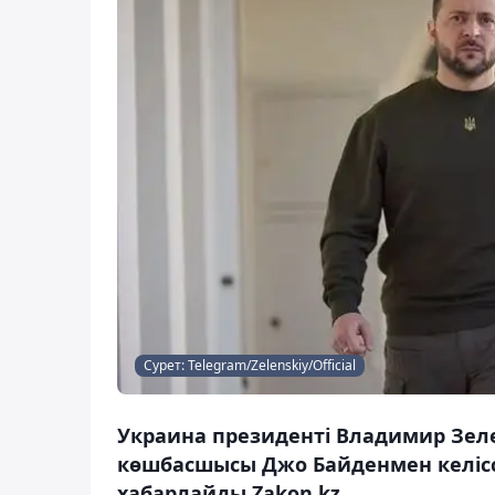
Сурет: Telegram/Zelenskiy/Official
Украина президенті Владимир Зел
көшбасшысы Джо Байденмен келіссө
хабарлайды Zakon.kz.