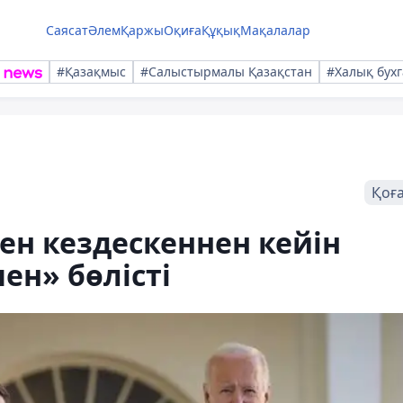
Саясат
Әлем
Қаржы
Оқиға
Құқық
Мақалалар
#Қазақмыс
#Салыстырмалы Қазақстан
#Халық бухг
Қоғ
н кездескеннен кейін
н» бөлісті