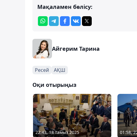
Мақаламен бөлісу:
Айгерим Тарина
Ресей
АҚШ
Оқи отырыңыз
22:43, 18 тамыз 2025
01:58, 