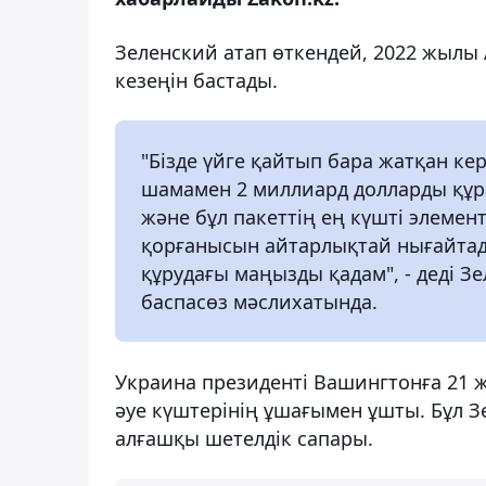
Зеленский атап өткендей, 2022 жыл
кезеңін бастады.
"Бізде үйге қайтып бара жатқан ке
шамамен 2 миллиард долларды құр
және бұл пакеттің ең күшті элемент
қорғанысын айтарлықтай нығайтады
құрудағы маңызды қадам", - деді 
баспасөз мәслихатында.
Украина президенті Вашингтонға 21 
әуе күштерінің ұшағымен ұшты. Бұл З
алғашқы шетелдік сапары.