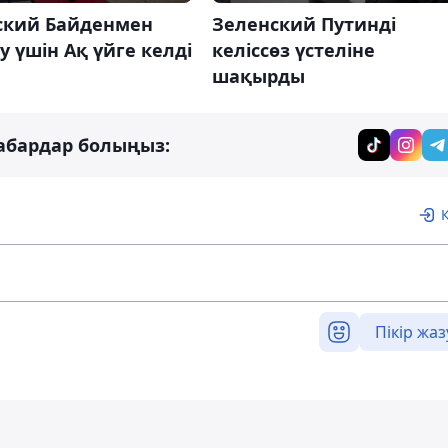
ский Байденмен
Зеленский Путинді
у үшін Ақ үйге келді
келіссөз үстеліне
шақырды
абардар болыңыз:
Пікір жаз