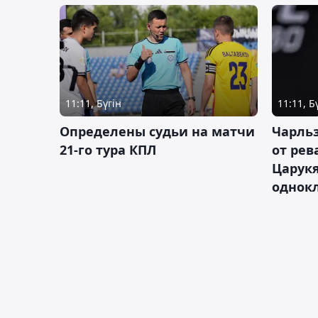
11:11, Бүгін
11:11, Б
Определены судьи на матчи
Чарльз
21-го тура КПЛ
от рев
Царукя
однок