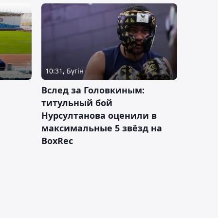
10:31, Бүгін
Вслед за Головкиным:
титульный бой
Нурсултанова оценили в
максимальные 5 звёзд на
BoxRec