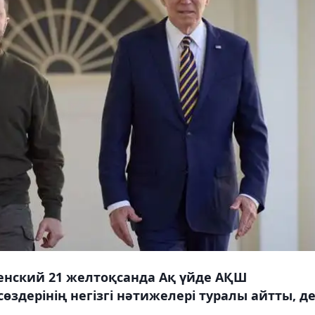
енский 21 желтоқсанда Ақ үйде АҚШ
здерінің негізгі нәтижелері туралы айтты, д