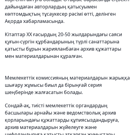
дайындаған авторлардың қатысуымен
көптомдықтың тұсаукесер рәсімі өтті, делінген
Ақорда хабарламасында.
Кітаптар ХХ ғасырдың 20-50 жылдарындағы саяси
қуғын-сүргін құрбандарының түрлі санаттарына
қатысты бұрын жарияланбаған архив құжаттары
мен материалдарынан құралған.
Мемлекеттік комиссияның материалдарын жарыққа
шығару жұмысы биыл да бірыңғай серия
шеңберінде жалғасатын болады.
Сондай-ақ, тиісті мемлекеттік органдардың
басшылары арнайы және ведомстволық архив
қорларындағы құжаттарды құпиясыздандыруға,
архив материалдарын жүйелеуге және
цифрландыруға қатысты атқарған жұмыстары