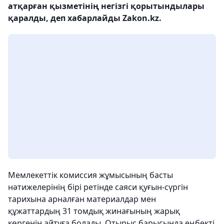
атқарған қызметінің негізгі қорытындылары
қаралды, деп хабарлайды Zakon.kz.
Мемлекеттік комиссия жұмысының басты
нәтижелерінің бірі ретінде саяси қуғын-сүргін
тарихына арналған материалдар мен
құжаттардың 31 томдық жинағының жарық
көргенін айтуға болады. Отырыс барысында еңбекті