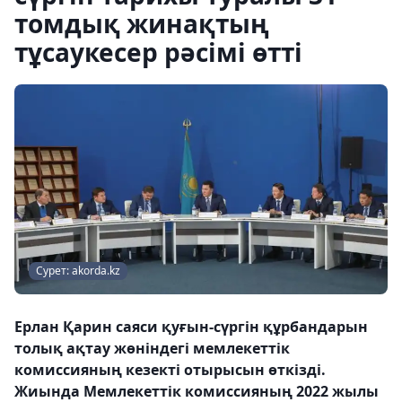
томдық жинақтың
тұсаукесер рәсімі өтті
Сурет: akorda.kz
Ерлан Қарин саяси қуғын-сүргін құрбандарын
толық ақтау жөніндегі мемлекеттік
комиссияның кезекті отырысын өткізді.
Жиында Мемлекеттік комиссияның 2022 жылы