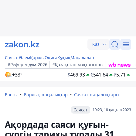
Қаз
Саясат
Әлем
Қаржы
Оқиға
Құқық
Мақалалар
#Референдум-2026
#Қазақстан мақтанышы
+33°
$
469.93
€
541.64
₽
5.71
Басты
Барлық жаңалықтар
Саясат жаңалықтары
Саясат
19:23, 18 қаңтар 2023
Ақордада саяси қуғын-
сүргін тарихы туралы 31