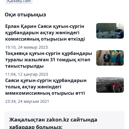
Қазақстан
Оқи отырыңыз
Ерлан Қарин Саяси қуғын-сүргін
құрбандарын ақтау жөніндегі
комиссияның отырысын өткізді
19:10, 24 мамыр 2023
Тоқаевқа қуғын-сүргін құрбандары
туралы жазылған 31 томдық кітап
таныстырылды
11:04, 12 қаңтар 2023
Саяси қуғын-сүргін құрбандарын
толық ақтау жөніндегі
мемкомиссияның отырысы өтті
23:34, 24 маусым 2021
Жаңалықтан zakon.kz сайтында
хабардар болыңыз: