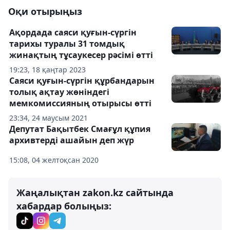
Оқи отырыңыз
Ақордада саяси қуғын-сүргін
тарихы туралы 31 томдық
жинақтың тұсаукесер рәсімі өтті
19:23, 18 қаңтар 2023
Саяси қуғын-сүргін құрбандарын
толық ақтау жөніндегі
мемкомиссияның отырысы өтті
23:34, 24 маусым 2021
Депутат Бақытбек Смағұл құпия
архивтерді ашайын деп жүр
15:08, 04 желтоқсан 2020
Жаңалықтан zakon.kz сайтында
хабардар болыңыз: