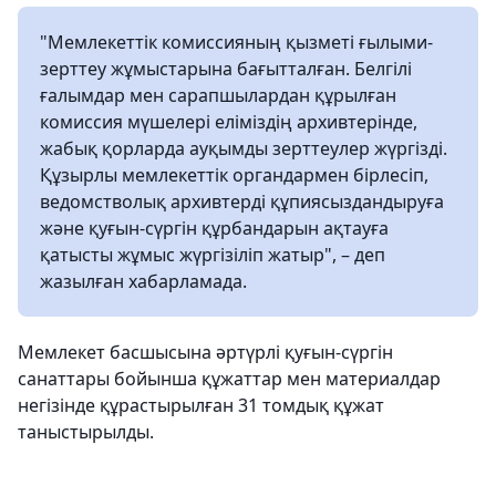
"Мемлекеттік комиссияның қызметі ғылыми-
зерттеу жұмыстарына бағытталған. Белгілі
ғалымдар мен сарапшылардан құрылған
комиссия мүшелері еліміздің архивтерінде,
жабық қорларда ауқымды зерттеулер жүргізді.
Құзырлы мемлекеттік органдармен бірлесіп,
ведомстволық архивтерді құпиясыздандыруға
және қуғын-сүргін құрбандарын ақтауға
қатысты жұмыс жүргізіліп жатыр", – деп
жазылған хабарламада.
Мемлекет басшысына әртүрлі қуғын-сүргін
санаттары бойынша құжаттар мен материалдар
негізінде құрастырылған 31 томдық құжат
таныстырылды.