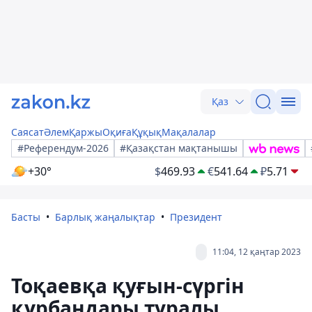
Қаз
Саясат
Әлем
Қаржы
Оқиға
Құқық
Мақалалар
#Референдум-2026
#Қазақстан мақтанышы
+30°
$
469.93
€
541.64
₽
5.71
Басты
Барлық жаңалықтар
Президент
11:04, 12 қаңтар 2023
Тоқаевқа қуғын-сүргін
құрбандары туралы