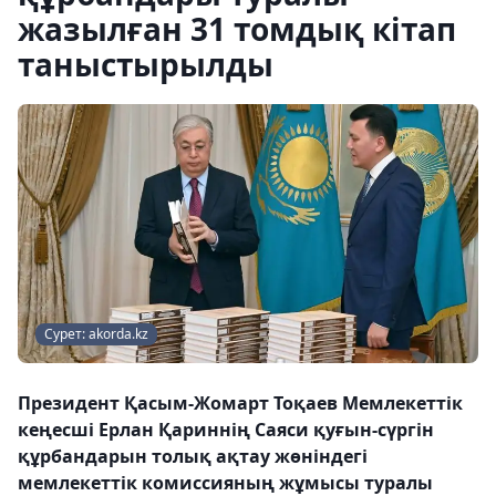
жазылған 31 томдық кітап
таныстырылды
Сурет: akorda.kz
Президент Қасым-Жомарт Тоқаев Мемлекеттік
кеңесші Ерлан Қариннің Саяси қуғын-сүргін
құрбандарын толық ақтау жөніндегі
мемлекеттік комиссияның жұмысы туралы