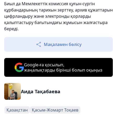
Биыл да Мемлекеттік комиссия қуғын-сүргін
құрбандарының тарихын зерттеу, архив құжаттарын
цифрландыру және электронды қорларды
қалыптастыру бағытындағы жұмысын жалғастыра
береді.
Мақаламен бөлісу
Google-ға қосылып,
жаңалықтарды бірінші болып оқыңыз
Аида Тақабаева
Қазақстан
Қасым-Жомарт Тоқаев