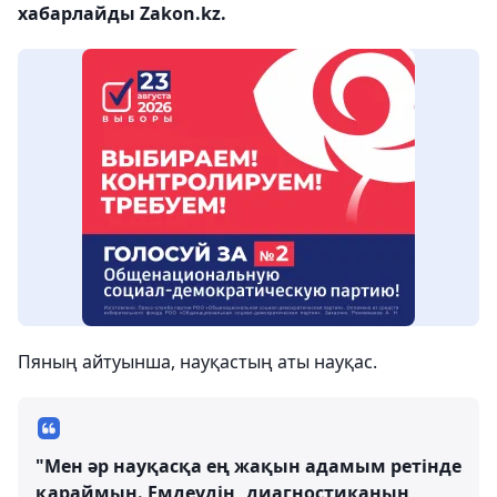
хабарлайды Zakon.kz.
Пяның айтуынша, науқастың аты науқас.
"Мен әр науқасқа ең жақын адамым ретінде
қараймын. Емдеудің, диагностиканың,