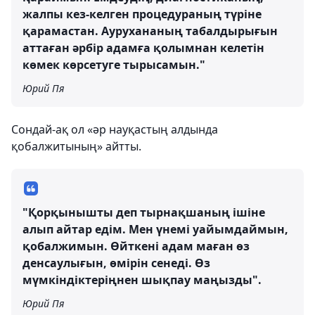
жалпы кез-келген процедураның түріне
қарамастан. Аурухананың табалдырығын
аттаған әрбір адамға қолымнан келетін
көмек көрсетуге тырысамын."
Юрий Пя
Сондай-ақ ол «әр науқастың алдында
қобалжитының» айтты.
"Қорқынышты деп тырнақшаның ішіне
алып айтар едім. Мен үнемі уайымдаймын,
қобалжимын. Өйткені адам маған өз
денсаулығын, өмірін сенеді. Өз
мүмкіндіктеріңнен шықпау маңызды".
Юрий Пя