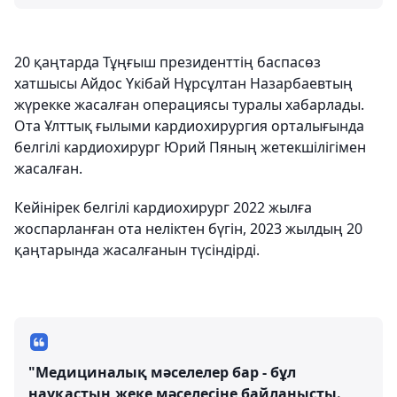
20 қаңтарда Тұңғыш президенттің баспасөз
хатшысы Айдос Үкібай Нұрсұлтан Назарбаевтың
жүрекке жасалған операциясы туралы хабарлады.
Ота Ұлттық ғылыми кардиохирургия орталығында
белгілі кардиохирург Юрий Пяның жетекшілігімен
жасалған.
Кейінірек белгілі кардиохирург 2022 жылға
жоспарланған ота неліктен бүгін, 2023 жылдың 20
қаңтарында жасалғанын түсіндірді.
"Медициналық мәселелер бар - бұл
науқастың жеке мәселесіне байланысты.