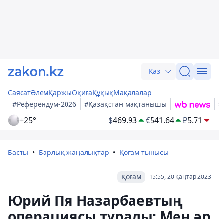
Қаз
Саясат
Әлем
Қаржы
Оқиға
Құқық
Мақалалар
#Референдум-2026
#Қазақстан мақтанышы
+25°
$
469.93
€
541.64
₽
5.71
Басты
Барлық жаңалықтар
Қоғам тынысы
Қоғам
15:55, 20 қаңтар 2023
Юрий Пя Назарбаевтың
операциясы туралы: Мен әр