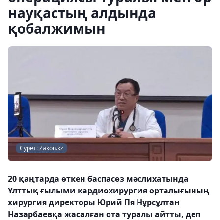
науқастың алдында
қобалжимын
Сурет: Zakon.kz
20 қаңтарда өткен баспасөз мәслихатында
Ұлттық ғылыми кардиохирургия орталығының
хирургия директоры Юрий Пя Нұрсұлтан
Назарбаевқа жасалған ота туралы айтты, деп