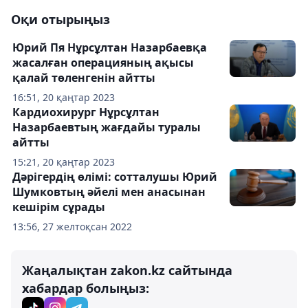
Оқи отырыңыз
Юрий Пя Нұрсұлтан Назарбаевқа
жасалған операцияның ақысы
қалай төленгенін айтты
16:51, 20 қаңтар 2023
Кардиохирург Нұрсұлтан
Назарбаевтың жағдайы туралы
айтты
15:21, 20 қаңтар 2023
Дәрігердің өлімі: сотталушы Юрий
Шумковтың әйелі мен анасынан
кешірім сұрады
13:56, 27 желтоқсан 2022
Жаңалықтан zakon.kz сайтында
хабардар болыңыз: