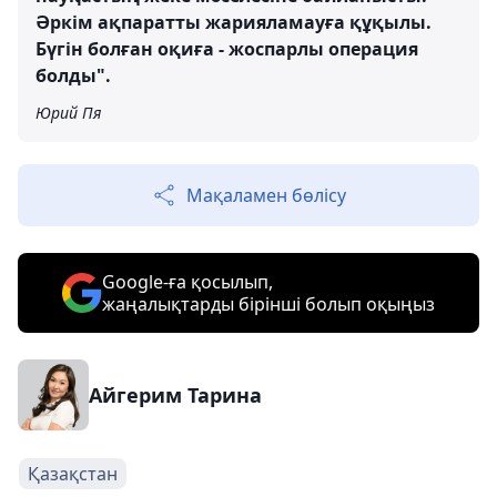
Әркім ақпаратты жарияламауға құқылы.
Бүгін болған оқиға - жоспарлы операция
болды".
Юрий Пя
Мақаламен бөлісу
Google-ға қосылып,
жаңалықтарды бірінші болып оқыңыз
Айгерим Тарина
Қазақстан