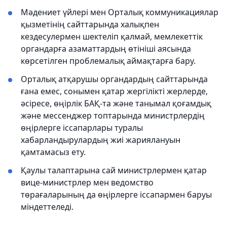
Мәдениет үйлері мен Орталық коммуникациялар
қызметінің сайттарында халықпен
кездесулермен шектеліп қалмай, мемлекеттік
органдарға азаматтардың өтініші аясында
көрсетілген проблемалық аймақтарға бару.
Орталық атқарушы органдардың сайттарында
ғана емес, сонымен қатар жергілікті жерлерде,
әсіресе, өңірлік БАҚ-та және танымал қоғамдық
және мессенджер топтарында министрлердің
өңірлерге іссапарлары туралы
хабарландырулардың жиі жариялануын
қамтамасыз ету.
Қаулы талаптарына сай министрлермен қатар
вице-министрлер мен ведомство
төрағаларының да өңірлерге іссапармен баруы
міндеттеледі.