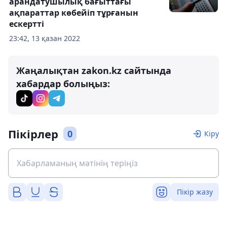
арандатушылық бағыттағы
ақпараттар көбейіп тұрғанын
ескертті
23:42, 13 қазан 2022
Жаңалықтан zakon.kz сайтында
хабардар болыңыз:
Пікірлер
0
Кіру
Пікір жазу