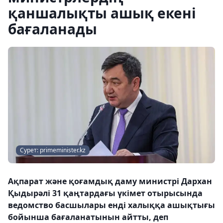
қаншалықты ашық екені
бағаланады
Сурет: primeminister.kz
Ақпарат және қоғамдық даму министрі Дархан
Қыдырәлі 31 қаңтардағы үкімет отырысында
ведомство басшылары енді халыққа ашықтығы
бойынша бағаланатынын айтты, деп