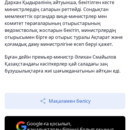
Дархан Қыдырәлінің айтуынша, бекітілген кесте
министрлердің сапарын реттейді. Сондықтан
мемлекеттік органдар вице-министрлер мен
комитет төрағаларының отырыстарының
ведомстволық жоспарын бекітіп, министрлердің
отырысымен бірге әр отырыс туралы Ақпарат және
қоғамдық даму министрлігіне есеп беруі қажет.
Бұған дейін премьер-министр Әлихан Смайылов
Қазақстандағы кәсіпкерлер қай саладағы заң
бұзушылықтарға жиі шағымданатынын айтқан еді.
Мақаламен бөлісу
Google-ға қосылып,
жаңалықтарды бірінші болып оқыңыз