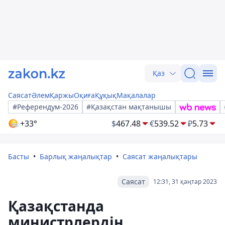
Қаз
Саясат
Әлем
Қаржы
Оқиға
Құқық
Мақалалар
#Референдум-2026
#Қазақстан мақтанышы
+33°
$
467.48
€
539.52
₽
5.73
Басты
Барлық жаңалықтар
Саясат жаңалықтары
Саясат
12:31, 31 қаңтар 2023
Қазақстанда
министрлердің