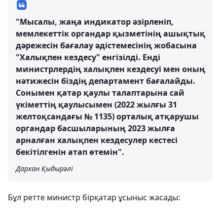
"Мысалы, жаңа индикатор әзірленіп,
мемлекеттік органдар қызметінің ашықтық
дәрежесін бағалау әдістемесінің жобасына
"Халықпен кездесу" енгізілді. Енді
министрлердің халықпен кездесуі мен оның
нәтижесін біздің департамент бағалайды.
Сонымен қатар қаулы талаптарына сай
үкіметтің қаулысымен (2022 жылғы 31
желтоқсандағы № 1135) орталық атқарушы
органдар басшыларының 2023 жылға
арналған халықпен кездесулер кестесі
бекітілгенін атап өтемін".
Дархан Қыдырәлі
Бұл ретте министр бірқатар ұсыныс жасады: