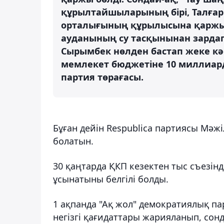
құрылтайшыларының бірі, Талға
орталығының құрылысына қаржы 
ауданының су тасқынынан зардап
Сырымбек нөлден бастап жеке кәс
мемлекет бюджетіне 10 миллиард т
партия төрағасы.
Бұған дейін Respublica партиясы Мәж
болатын.
30 қаңтарда ҚКП кезектен тыс съезін
ұсынатыны белгілі болды.
1 ақпанда "Ақ жол" демократиялық п
негізгі қағидаттары жарияланып, сон