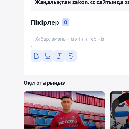
Жаңалықтан zakon.kz сайтында х
Пікірлер
0
Оқи отырыңыз