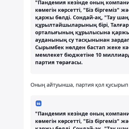
"Пандемия кезінде оның компани
көмегін көрсетті, "Біз біргеміз
қаржы бөлді. Сондай-ақ, "Тау 
құрылтайшыларының бірі, Талға
орталығының құрылысына қаржы 
ауданының су тасқынынан зардап
Сырымбек нөлден бастап жеке кәс
мемлекет бюджетіне 10 миллиард т
партия төрағасы.
Оның айтуынша, партия қол қусырып
"Пандемия кезінде оның компани
көмегін көрсетті, "Біз біргеміз
қаржы бөлді. Сондай-ақ, "Тау 