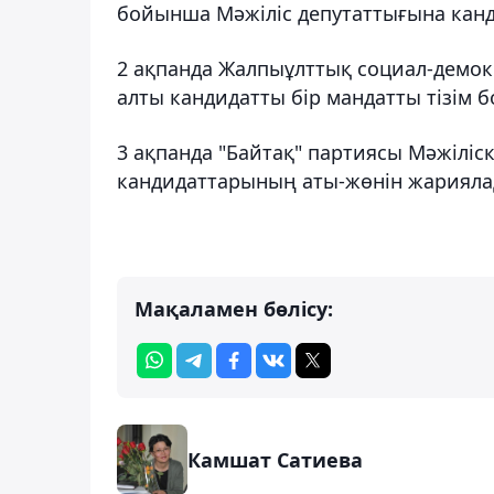
бойынша Мәжіліс депутаттығына канд
2 ақпанда Жалпыұлттық социал-демок
алты кандидатты бір мандатты тізім
3 ақпанда "Байтақ" партиясы Мәжіліс
кандидаттарының аты-жөнін жарияла
Мақаламен бөлісу:
Камшат Сатиева