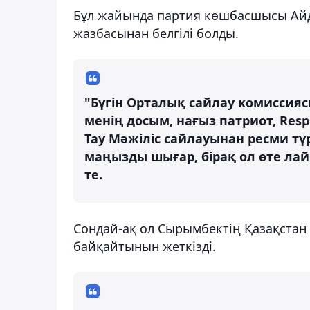
Бұл жайында партия көшбасшысы Айд
жазбасынан белгілі болды.
"Бүгін Орталық сайлау комиссия
менің досым, нағыз патриот, Res
Тау Мəжіліс сайлауынан ресми т
маңызды шығар, бірақ ол өте лай
те.⠀
Сондай-ақ ол Сырымбектің Қазақстан
байқайтынын жеткізді.