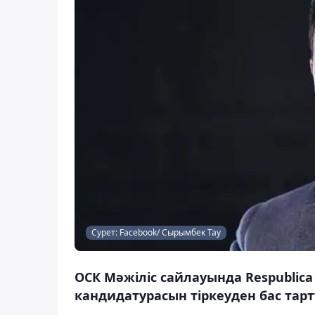
Сурет: Facebook/ Сырымбек Тау
ОСК Мәжіліс сайлауында Respublic
кандидатурасын тіркеуден бас тарт