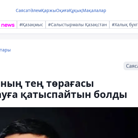
Саясат
Әлем
Қаржы
Оқиға
Құқық
Мақалалар
#Қазақмыс
#Салыстырмалы Қазақстан
#Халық бухг
қтары
Саяс
ының тең төрағасы
ауға қатыспайтын болды