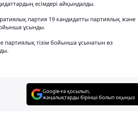
идаттардың есімдері айқындалды.
ратиялық партия 19 кандидатты партиялық және
 бойынша ұсынды.
ке партиялық тізім бойынша ұсынатын өз
ды.
Google-ға қосылып,
жаңалықтарды бірінші болып оқыңыз