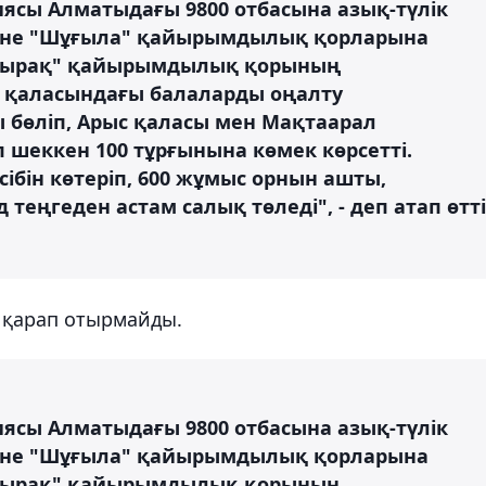
ясы Алматыдағы 9800 отбасына азық-түлік
" және "Шұғыла" қайырымдылық қорларына
шаңырақ" қайырымдылық қорының
р қаласындағы балаларды оңалту
бөліп, Арыс қаласы мен Мақтаарал
 шеккен 100 тұрғынына көмек көрсетті.
ібін көтеріп, 600 жұмыс орнын ашты,
еңгеден астам салық төледі", - деп атап өтті
 қарап отырмайды.
ясы Алматыдағы 9800 отбасына азық-түлік
" және "Шұғыла" қайырымдылық қорларына
шаңырақ" қайырымдылық қорының