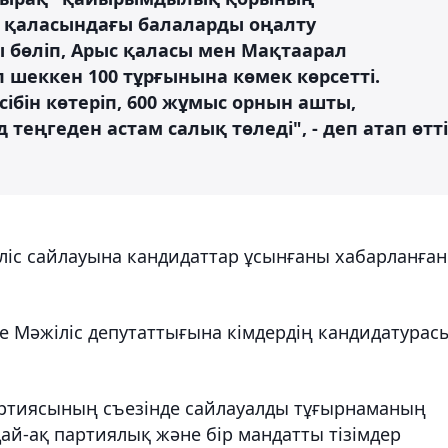
р қаласындағы балаларды оңалту
бөліп, Арыс қаласы мен Мақтаарал
 шеккен 100 тұрғынына көмек көрсетті.
ібін көтеріп, 600 жұмыс орнын ашты,
еңгеден астам салық төледі", - деп атап өтті
іліс сайлауына кандидаттар ұсынғаны хабарланған
де Мәжіліс депутаттығына кімдердің кандидатурас
артиясының съезінде сайлауалды тұғырнаманың
дай-ақ партиялық және бір мандатты тізімдер