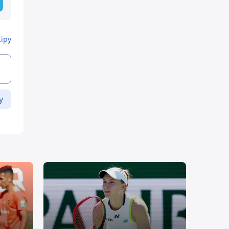
Кіру
у