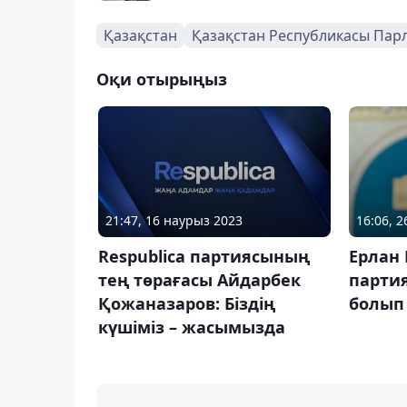
Қазақстан
Қазақстан Республикасы Парл
Оқи отырыңыз
21:47, 16 наурыз 2023
16:06, 2
Respublica партиясының
Ерлан
тең төрағасы Айдарбек
парти
Қожаназаров: Біздің
болып
күшіміз – жасымызда