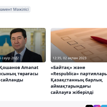
амент Мәжілісі
12:35, 02 ақпан 2023
6 сәуір 2022
«Байтақ» және
 Қошанов Amanat
«Respublica» партиялар
ясының төрағасы
Қазақстанның барлық
 сайланды
аймақтарындағы
сайлауға жіберілді