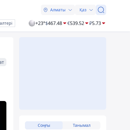
Алматы
Қаз
+23°
$
467.48
€
539.52
₽
5.73
алтері
ат
Соңғы
Танымал