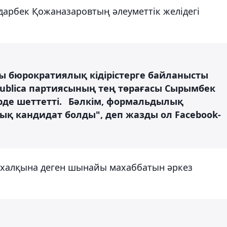
арбек Қожаназаровтың әлеуметтік желідегі
сы бюрократиялық кідірістерге байланысты
publica партиясының тең төрағасы Сырымбек
үрде шеттетті.⠀Бәлкім, формальдылық
ық кандидат болды", деп жазды ол Facebook-
 халқына деген шынайы махаббатын әркез