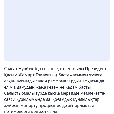
Саясат Нұрбектің ссөзінше, өткен жылы Президент
Қасым-Жомарт Тоқаевтың бастамасымен жүзеге
асқан ауқымды саяси реформалардың арқасында
еліміз дамудың жаңа кезеңіне қадам басты.
Салыстырмалы түрде қысқа мерзімде мемлекеттің
саяси құрылымында да, қоғамдық құндылықтар
жүйесін жаңарту процесінде де айтарлықтай
нәтижелерге қол жеткізілді.