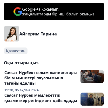
Google-ға қосылып,
жаңалықтарды бірінші болып оқыңыз
Айгерим Тарина
Қазақстан
Оқи отырыңыз
Саясат Нұрбек ғылым және жоғары
білім министрі лауазымына
тағайындалды
19:30, 06 ақпан 2024
Саясат Нұрбек мемлекеттік
қызметкер ретінде ант қабылдады