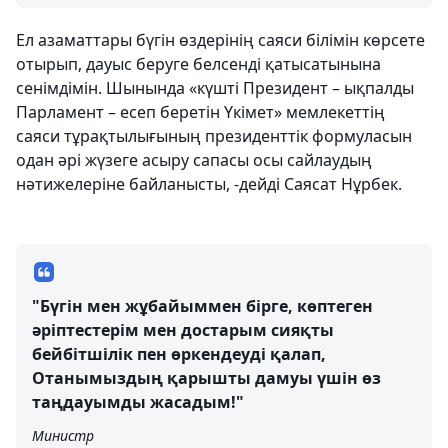
Ел азаматтары бүгін өздерінің саяси білімін көрсете
отырып, дауыс беруге белсенді қатысатынына
сенімдімін. Шынында «күшті Президент – ықпалды
Парламент – есеп беретін Үкімет» мемлекеттің
саяси тұрақтылығының президенттік формуласын
одан әрі жүзеге асыру сапасы осы сайлаудың
нәтижелеріне байланысты, -дейді Саясат Нұрбек.
"Бүгін мен жұбайыммен бірге, көптеген
әріптестерім мен достарым сияқты
бейбітшілік пен өркендеуді қалап,
Отанымыздың қарышты дамуы үшін өз
таңдауымды жасадым!"
Министр