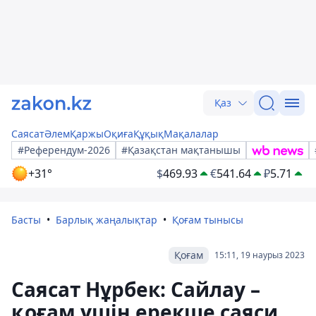
Қаз
Саясат
Әлем
Қаржы
Оқиға
Құқық
Мақалалар
#Референдум-2026
#Қазақстан мақтанышы
+31°
$
469.93
€
541.64
₽
5.71
Басты
Барлық жаңалықтар
Қоғам тынысы
Қоғам
15:11, 19 наурыз 2023
Саясат Нұрбек: Сайлау –
қоғам үшін ерекше саяси