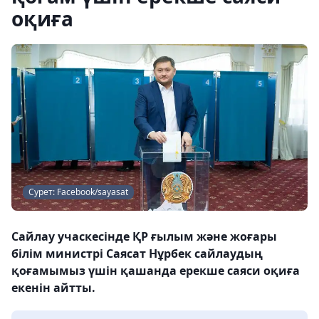
оқиға
Сурет: Facebook/sayasat
Сайлау учаскесінде ҚР ғылым және жоғары
білім министрі Саясат Нұрбек сайлаудың
қоғамымыз үшін қашанда ерекше саяси оқиға
екенін айтты.