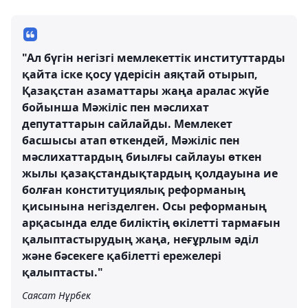
"Ал бүгін негізгі мемлекеттік институттарды
қайта іске қосу үдерісін аяқтай отырып,
Қазақстан азаматтары жаңа аралас жүйе
бойынша Мәжіліс пен мәслихат
депутаттарын сайлайды. Мемлекет
басшысы атап өткендей, Мәжіліс пен
мәслихаттардың биылғы сайлауы өткен
жылы қазақстандықтардың қолдауына ие
болған конституциялық реформаның
қисынына негізделген. Осы реформаның
арқасында елде биліктің өкілетті тармағын
қалыптастырудың жаңа, неғұрлым әділ
және бәсекеге қабілетті ережелері
қалыптасты."
Саясат Нұрбек