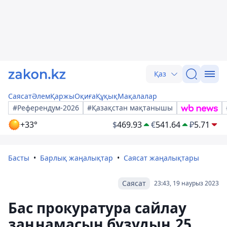
Қаз
Саясат
Әлем
Қаржы
Оқиға
Құқық
Мақалалар
#Референдум-2026
#Қазақстан мақтанышы
+33°
$
469.93
€
541.64
₽
5.71
Басты
Барлық жаңалықтар
Саясат жаңалықтары
Саясат
23:43, 19 наурыз 2023
Бас прокуратура сайлау
заңнамасын бұзудың 25