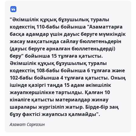
"Әкімшілік құқық бұзушылық туралы
кодекстің 110-бабы бойынша "Азаматтарға
басқа адамдар үшiн дауыс беруге мүмкiндiк
жасау мақсатында сайлау бюллетеньдерiн
(дауыс беруге арналған бюллетеньдердi)
беру" бойынша 15 тұлғаға қатысты.
Әкімшілік құқық бұзушылық туралы
кодекстің 108-бабы бойынша 6 тұлғаға және
102-бабы бойынша 4 тұлғаға қатысты. Оның
ішінде қазіргі таңда 15 адам әкімшілік
жауапкершілікке тартылды. Қалған 10
кінәліге қатысты материалдар жинау
шаралары жүргізіліп жатыр. Бірде-бір заң
бұзу фактісі жауапсыз қалмайды".
Азамат Сарғазин