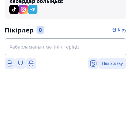
хабардар болыңыз:
Пікірлер
0
Кіру
Пікір жазу