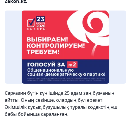
Zakon.kz.
Сарғазин бүгін күн ішінде 25 адам заң бұзғанын
айтты. Оның сөзінше, олардың бұл әрекеті
Әкімшілік құқық бұзушылық туралы кодекстің үш
бабы бойынша сараланған.