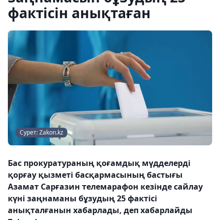
фактісін анықтаған
Сурет: Zakon.kz
Бас прокуратураның қоғамдық мүдделерді
қорғау қызметі басқармасының бастығы
Азамат Сарғазин телемарафон кезінде сайлау
күні заңнаманы бұзудың 25 фактісі
анықталғанын хабарлады, деп хабарлайды