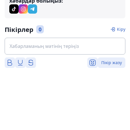
хабардар болыңыз:
Пікірлер
0
Кіру
Пікір жазу