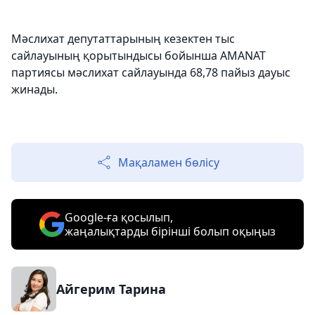
Мәслихат депутаттарының кезектен тыс
сайлауының қорытындысы бойынша AMANAT
партиясы мәслихат сайлауында 68,78 пайыз дауыс
жинады.
Мақаламен бөлісу
Google-ға қосылып,
жаңалықтарды бірінші болып оқыңыз
Айгерим Тарина