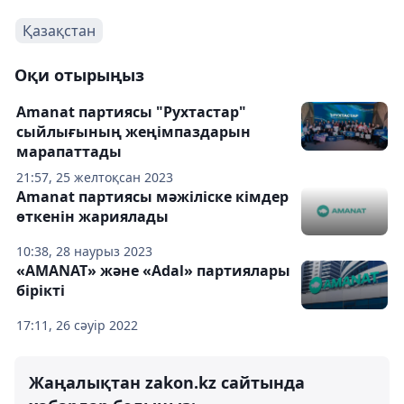
Қазақстан
Оқи отырыңыз
Amanat партиясы "Рухтастар"
сыйлығының жеңімпаздарын
марапаттады
21:57, 25 желтоқсан 2023
Amanat партиясы мәжіліске кімдер
өткенін жариялады
10:38, 28 наурыз 2023
«AMANAT» және «Adal» партиялары
бірікті
17:11, 26 сәуір 2022
Жаңалықтан zakon.kz сайтында