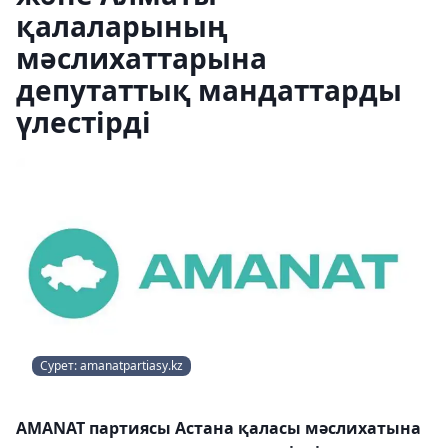
қалаларының
мәслихаттарына
депутаттық мандаттарды
үлестірді
Сурет: amanatpartiasy.kz
AMANAT партиясы Астана қаласы мәслихатына