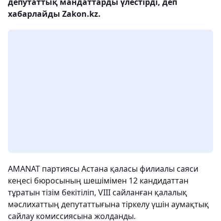
депутаттық мандаттарды үлестірді, деп
хабарлайды Zakon.kz.
AMANAT партиясы Астана қаласы филиалы саяси
кеңесі бюросының шешімімен 12 кандидаттан
тұратын тізім бекітіліп, VIII сайланған қалалық
мәслихаттың депутаттығына тіркелу үшін аумақтық
сайлау комиссиясына жолданды.