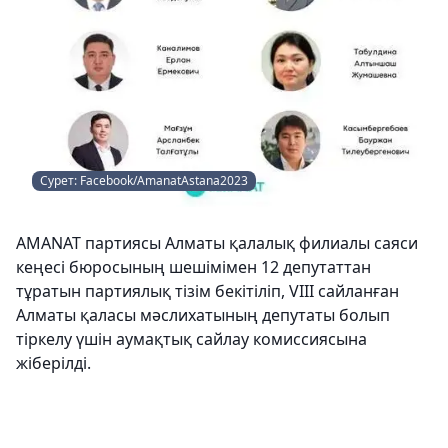
Сурет: Facebook/AmanatAstana2023
AMANAT партиясы Алматы қалалық филиалы саяси
кеңесі бюросының шешімімен 12 депутаттан
тұратын партиялық тізім бекітіліп, VIII сайланған
Алматы қаласы мәслихатының депутаты болып
тіркелу үшін аумақтық сайлау комиссиясына
жіберілді.